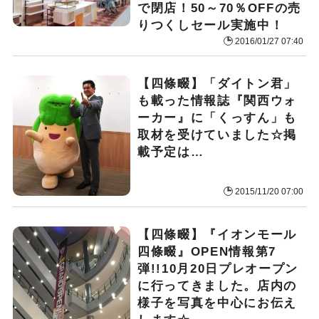
で閉店！50～70％OFFの売
りつくしセール実施中！
2016/01/27 07:40
【四條畷】「ダイトン君」
も載った情報誌『関西ウォ
ーカー』に「くっすん」も
取材を受けていました☆掲
載予定は…
2015/11/20 07:00
【四條畷】『イオンモール
四條畷』OPEN情報第7
弾!!10月20日プレオープン
に行ってきました。店内の
様子を写真を中心にお伝え