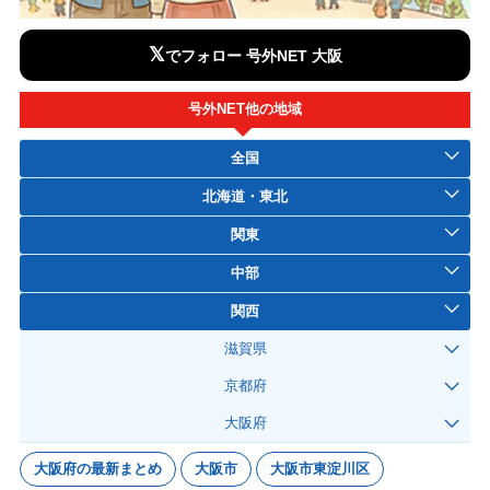
𝕏
でフォロー 号外NET 大阪
号外NET他の地域
全国
北海道・東北
関東
中部
関西
滋賀県
京都府
大阪府
大阪府の最新まとめ
大阪市
大阪市東淀川区