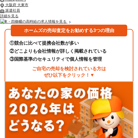
大阪府 大東市
派遣社員
詳細を見る
大東・四條畷の高時給の求人情報を見る
ホームズの売却査定をお勧めする3つの理由
①
競合に比べて提携会社数が多い
②
どこよりも会社情報が詳しく掲載されている
③
国際基準のセキュリティで個人情報を管理
ご自宅の売却を検討されている方は
ぜひ以下をクリック！▼