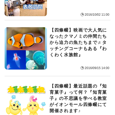
2016/10/02 11:00
【四條畷】映画で大人気に
なったクマノミの仲間たち
から迫力の魚たちまで♬タ
ッチングコーナもある『わ
くわく水族館』
2016/09/15 14:00
【四條畷】最近話題の『知
育菓子』って何？『知育菓
子』の不思議を学べる教室
がイオンモール四條畷にて
開催されます♪