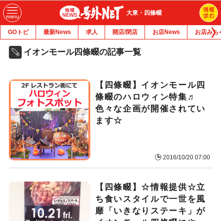
大東・四條畷
GOトピ
最新News
求人
開店/閉店
お店News
お店みち
イオンモール四條畷の記事一覧
【四條畷】イオンモール四
條畷のハロウィン特集♬
色々な企画が開催されてい
ます☆
2016/10/20 07:00
【四條畷】☆情報提供☆立
ち食いスタイルで一世を風
靡「いきなりステーキ」が