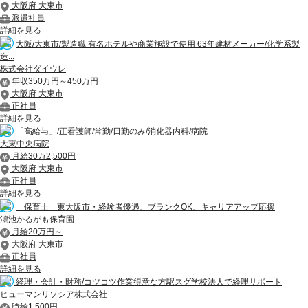
大阪府 大東市
派遣社員
詳細を見る
大阪/大東市/製造職 有名ホテルや商業施設で使用 63年建材メーカー/化学系製
造...
株式会社ダイウレ
年収350万円～450万円
大阪府 大東市
正社員
詳細を見る
「高給与」/正看護師/常勤/日勤のみ/消化器内科/病院
大東中央病院
月給30万2,500円
大阪府 大東市
正社員
詳細を見る
「保育士」東大阪市・経験者優遇、ブランクOK、キャリアアップ応援
鴻池かるがも保育園
月給20万円～
大阪府 大東市
正社員
詳細を見る
経理・会計・財務/コツコツ作業得意な方駅スグ学校法人で経理サポート
ヒューマンリソシア株式会社
時給1,500円