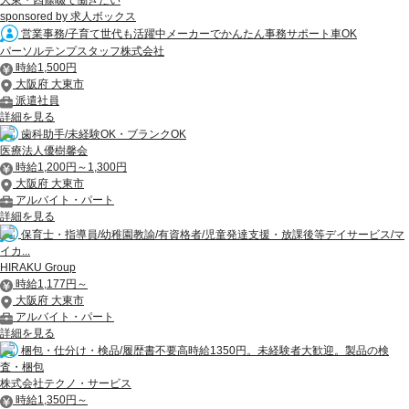
大東・四條畷で働きたい
sponsored by 求人ボックス
営業事務/子育て世代も活躍中メーカーでかんたん事務サポート車OK
パーソルテンプスタッフ株式会社
時給1,500円
大阪府 大東市
派遣社員
詳細を見る
歯科助手/未経験OK・ブランクOK
医療法人優樹馨会
時給1,200円～1,300円
大阪府 大東市
アルバイト・パート
詳細を見る
保育士・指導員/幼稚園教諭/有資格者/児童発達支援・放課後等デイサービス/マ
イカ...
HIRAKU Group
時給1,177円～
大阪府 大東市
アルバイト・パート
詳細を見る
梱包・仕分け・検品/履歴書不要高時給1350円。未経験者大歓迎。製品の検
査・梱包
株式会社テクノ・サービス
時給1,350円～