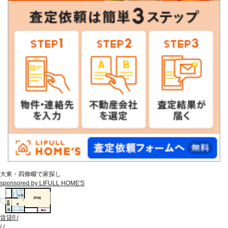
大東・四條畷で家探し
sponsored by LIFULL HOME'S
賃貸
[
]
/
/
/