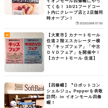
イオンモール四條畷にやっ
てくる！ 10/21フードコー
ト内にクレープ店と2店舗同
時オープン！
2016/10/06 07:00
【大東市】カナートモール
ad
住道２階エスカレーター横
で「キッズフェア」「中古
ＤＶＤフェア」を開催中！
【カナートモール 住道】
【四條畷】〝ロボットコン
シェルジュ〟Pepperを表敬
訪問♪ in イオンモール四條
畷！