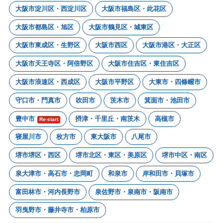
大阪市淀川区・西淀川区
大阪市福島区・此花区
大阪市都島区・旭区
大阪市鶴見区・城東区
大阪市東成区・生野区
大阪市西区
大阪市港区・大正区
大阪市天王寺区・阿倍野区
大阪市住吉区・東住吉区
大阪市浪速区・西成区
大阪市平野区
大東市・四條畷市
守口市・門真市
吹田市
茨木市
箕面市・池田市
豊中市
摂津・千里丘・南茨木
高槻市
Re-start
寝屋川市
枚方市
東大阪市
八尾市
堺市堺区・西区
堺市北区・東区・美原区
堺市中区・南区
泉大津市・高石市・忠岡町
和泉市
岸和田市・貝塚市
富田林市・河内長野市
泉佐野市・泉南市・阪南市
羽曳野市・藤井寺市・柏原市