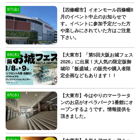
【四條畷市】イオンモール四條畷8
8/7(金)
月のイベント中止のお知らせで
す。イベントに参加予定だった方
や楽しみにされていた方はご注意
下さい。
【大東市】「第5回大阪お城フェス
8/6(木)
2026」に出展！大人気の限定版御
城印「飯盛城」の販売や購入者限
定企画などもあります！！
【大東市】今はやりのマーラータ
8/5(水)
ンのお店がオペラパーク1番館にオ
ープンするようです。情報提供を
頂きました。