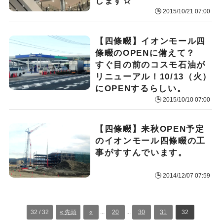
します☆
2015/10/21 07:00
【四條畷】イオンモール四
條畷のOPENに備えて？
すぐ目の前のコスモ石油が
リニューアル！10/13（火）
にOPENするらしい。
2015/10/10 07:00
【四條畷】来秋OPEN予定
のイオンモール四條畷の工
事がすすんでいます。
2014/12/07 07:59
32 / 32
« 先頭
«
...
20
...
30
31
32