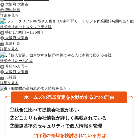
大阪府 大東市
契約社員
詳細を見る
フォークリフト/朝型さん集まれ年齢不問リーチリフト作業開始時間相談可能
株式会社ホットスタッフ東大阪
時給1,400円～1,750円
大阪府 大東市
派遣社員
詳細を見る
「個人営業」働きやすさ抜群/本気でやる人に本気で応える会社
株式会社いーふらん
月給45万円～
大阪府 大東市
正社員
詳細を見る
大東・四條畷の高時給の求人情報を見る
ホームズの売却査定をお勧めする3つの理由
①
競合に比べて提携会社数が多い
②
どこよりも会社情報が詳しく掲載されている
③
国際基準のセキュリティで個人情報を管理
ご自宅の売却を検討されている方は