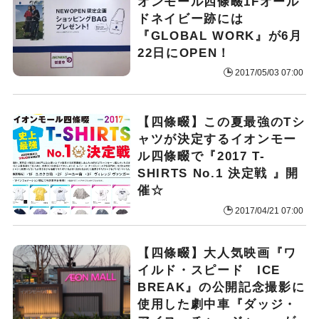
オンモール四條畷1Fオール
ドネイビー跡には
『GLOBAL WORK』が6月
22日にOPEN！
2017/05/03 07:00
【四條畷】この夏最強のTシ
ャツが決定する
イオンモー
ル四條畷で『2017 T-
SHIRTS No.1 決定戦 』開
催☆
2017/04/21 07:00
【四條畷】大人気映画『ワ
イルド・スピード ICE
BREAK』の公開記念
撮影に
使用した劇中車『ダッジ・