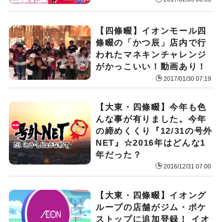
【四條畷】イオンモール四
條畷の「かつ辰」店内で行
われたマネキンチャレンジ
がかっこいい！動画あり！
2017/01/30 07:19
【大東・四條畷】今年も色
んな事が有りました。今年
の締めくくり『12/31の号外
NET
』☆2016年はどんな1
年だった？
2016/12/31 07:00
【大東・四條畷】イオング
ループの店舗がジム・ポケ
ストップに追加登録！ イオ