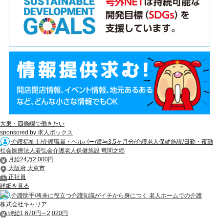
大東・四條畷で働きたい
sponsored by 求人ボックス
介護福祉士/介護職員・ヘルパー/賞与3.5ヶ月分/介護老人保健施設/日勤・夜勤
社会医療法人若弘会介護老人保健施設 竜間之郷
月給24万2,000円
大阪府 大東市
正社員
詳細を見る
介護助手/将来に役立つ介護知識がイチから身につく 老人ホームでの介護
株式会社キャリア
時給1,670円～2,020円