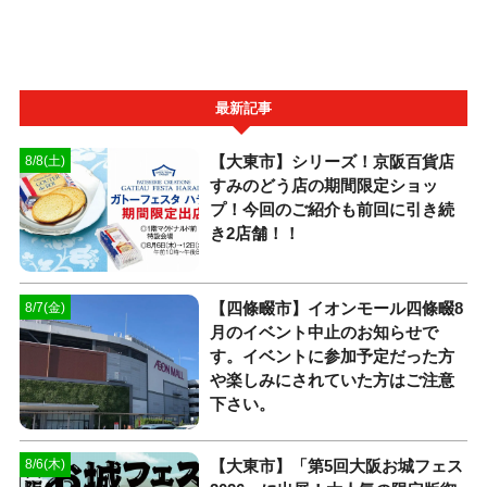
最新記事
【大東市】シリーズ！京阪百貨店
8/8(土)
すみのどう店の期間限定ショッ
プ！今回のご紹介も前回に引き続
き2店舗！！
【四條畷市】イオンモール四條畷8
8/7(金)
月のイベント中止のお知らせで
す。イベントに参加予定だった方
や楽しみにされていた方はご注意
下さい。
【大東市】「第5回大阪お城フェス
8/6(木)