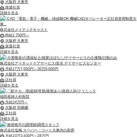
大阪府 大東市
派遣社員
詳細を見る
CAD「電気・電子・機械」/未経験OK 機械CADオペレーター正社員登用制度大
東...
株式会社メイテックキャスト
時給1,700円～
大阪府 大東市
派遣社員
詳細を見る
介護職員/介護福祉士/残業ほぼなし/デイサービスの介護職/日勤のみ
株式会社アイネットケアサービス/若水 デイサービスセンター
月給17万7,000円～30万9,000円
大阪府 大東市
正社員
詳細を見る
「駅チカ」/助産師/常勤/夜勤あり/産婦人科/クリニック
福田産婦人科医院
月給24万円～
大阪府 四條畷
正社員
詳細を見る
無資格可の調理師/調理スタッフ
株式会社塩梅 スーパー・コート大東内の厨房
月給23万3,430円～28万円