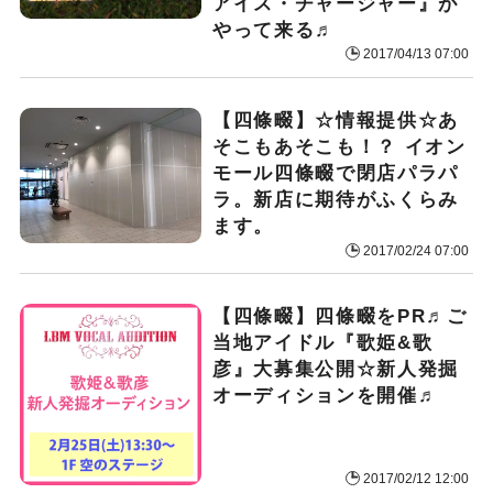
アイス・チャージャー』が
やって来る♬
2017/04/13 07:00
【四條畷】☆情報提供☆あ
そこもあそこも！？ イオン
モール四條畷で閉店パラパ
ラ。新店に期待がふくらみ
ます。
2017/02/24 07:00
【四條畷】四條畷をPR♬ご
当地アイドル『歌姫&歌
彦』大募集
公開☆新人発掘
オーディションを開催♬
2017/02/12 12:00