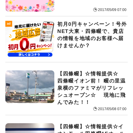
2017/05/09 07:00
初月0円キャンペーン！号外
ad
NET大東・四條畷で、貴店
の情報を地域のお客様へ届
けませんか？
【四條畷】☆情報提供☆
四條畷イオン前！ 畷の里温
泉横のファミマがリフレッ
シュオープン☆ 現地に飛
んでみた！！
2017/05/08 07:00
【四條畷】☆情報提供☆イ