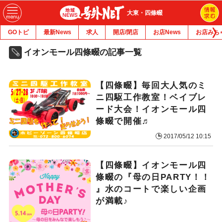
大東・四條畷
GOトピ
最新News
求人
開店/閉店
お店News
お店みち
イオンモール四條畷の記事一覧
【四條畷】毎回大人気のミ
ニ四駆工作教室！ベイブレ
ード大会！イオンモール四
條畷で開催♬
2017/05/12 10:15
【四條畷】イオンモール四
條畷の『母の日PARTY！！
』水のコートで楽しい企画
が満載♪