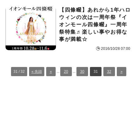
【四條畷】あれから1年
ハロ
ウィンの次は一周年祭
『イ
オンモール四條畷』一周年
祭特集♬楽しい事やお得な
事が満載☆
2016/10/28 07:00
31 / 32
« 先頭
«
...
20
...
30
31
32
»