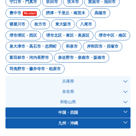
守口市・門真市
吹田市
茨木市
箕面市・池田市
豊中市
摂津・千里丘・南茨木
高槻市
Re-start
寝屋川市
枚方市
東大阪市
八尾市
堺市堺区・西区
堺市北区・東区・美原区
堺市中区・南区
泉大津市・高石市・忠岡町
和泉市
岸和田市・貝塚市
富田林市・河内長野市
泉佐野市・泉南市・阪南市
羽曳野市・藤井寺市・柏原市
兵庫県
奈良県
和歌山県
中国・四国
九州・沖縄