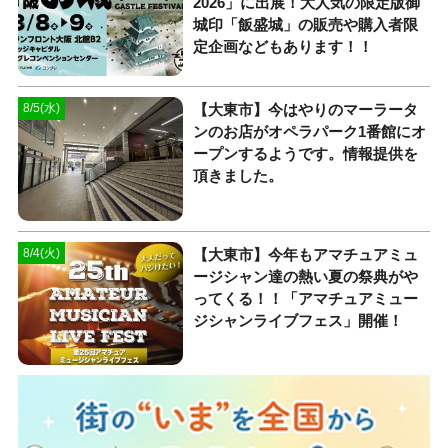
2026」に出展！大人気の限定版御
城印「飯盛城」の販売や購入者限
定企画などもあります！！
【大東市】今はやりのマーラータ
8/5(水)
ンのお店がオペラパーク1番館にオ
ープンするようです。情報提供を
頂きました。
【大東市】今年もアマチュアミュ
8/4(火)
ージシャン達の熱い夏の祭典がや
ってくる！！「アマチュアミュー
ジシャンライブフェス」開催！