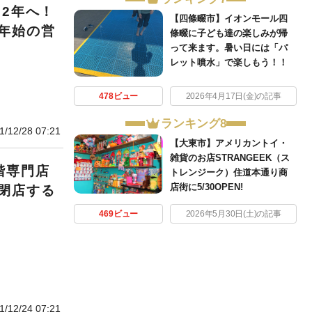
22年へ！
【四條畷市】イオンモール四
年始の営
條畷に子ども達の楽しみが帰
って来ます。暑い日には「パ
レット噴水」で楽しもう！！
478ビュー
2026年4月17日(金)の記事
ランキング8
1/12/28 07:21
【大東市】アメリカントイ・
雑貨のお店STRANGEEK（ス
階専門店
トレンジーク）住道本通り商
店街に5/30OPEN!
閉店する
469ビュー
2026年5月30日(土)の記事
1/12/24 07:21