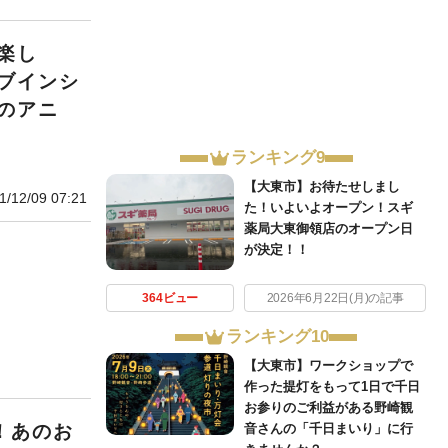
楽し
ブインシ
のアニ
ランキング9
【大東市】お待たせしまし
1/12/09 07:21
た！いよいよオープン！スギ
薬局大東御領店のオープン日
が決定！！
364ビュー
2026年6月22日(月)の記事
ランキング10
【大東市】ワークショップで
作った提灯をもって1日で千日
お参りのご利益がある野崎観
音さんの「千日まいり」に行
！あのお