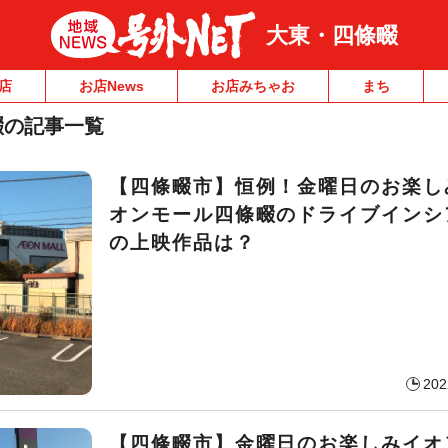
大東・四條畷
店
お店News
お店みちゃお
まち
畷の記事一覧
【四條畷市】恒例！金曜日のお楽し
オンモール四條畷のドライブインシ
の上映作品は？
202
【四條畷市】金曜日のお楽しみイオ