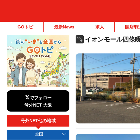
GOトピ
最新News
求人
開店/閉
イオンモール四條
𝕏
でフォロー
号外NET 大阪
号外NET他の地域
全国