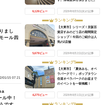
6,126ビュー
2026年8月5日(水)の記事
ランキング4
【大東市】シリーズ！京阪百
りまし
貨店すみのどう店の期間限定
ショップ！今回のご紹介は人
モール四
気の2店舗
5,679ビュー
2026年8月2日(日)の記事
ランキング5
【大東市】「夏休みも、オペ
ラパークで！」ポップタウン
2/01/15 07:21
住道オペラパークのお盆まで
のイベントを一挙掲載！
a
4,275ビュー
2026年8月1日(土)の記事
セール中！
ランキング6
うです。