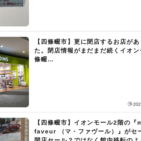
【四條畷市】更に閉店するお店があ
た。閉店情報がまだまだ続くイオン
條畷…
202
【四條畷市】イオンモール2階の『m
faveur （マ・ファヴール）』が
閉店セール？ではなく館内移転のよ