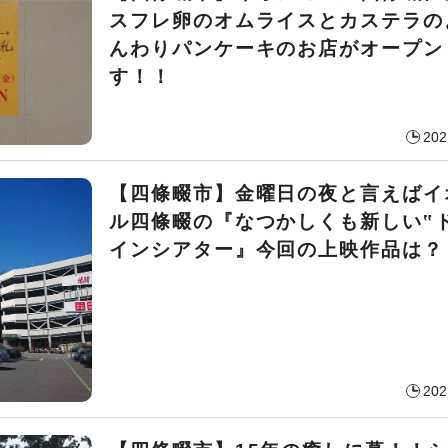
スフレ卵のオムライスとカステラの
んわりパンケーキのお店がオープン
す！！
202
【四條畷市】金曜日の夜と言えばイ
ル四條畷の『なつかしくも新しい‟
インシアター』今回の上映作品は？
202