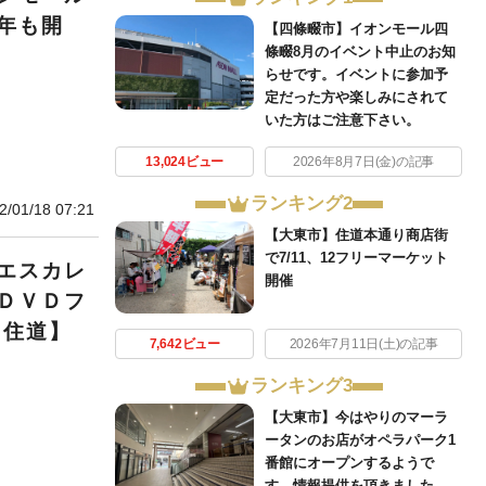
年も開
【四條畷市】イオンモール四
條畷8月のイベント中止のお知
らせです。イベントに参加予
定だった方や楽しみにされて
いた方はご注意下さい。
13,024ビュー
2026年8月7日(金)の記事
ランキング2
2/01/18 07:21
【大東市】住道本通り商店街
で7/11、12フリーマーケット
エスカレ
開催
ＤＶＤフ
 住道】
7,642ビュー
2026年7月11日(土)の記事
ランキング3
【大東市】今はやりのマーラ
ータンのお店がオペラパーク1
番館にオープンするようで
す。情報提供を頂きました。