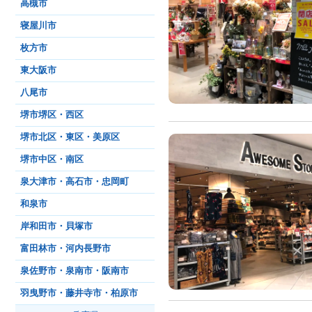
高槻市
寝屋川市
枚方市
東大阪市
八尾市
堺市堺区・西区
堺市北区・東区・美原区
堺市中区・南区
泉大津市・高石市・忠岡町
和泉市
岸和田市・貝塚市
富田林市・河内長野市
泉佐野市・泉南市・阪南市
羽曳野市・藤井寺市・柏原市