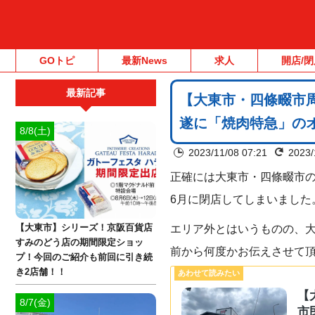
GOトピ
最新News
求人
開店/閉
最新記事
【大東市・四條畷市
遂に「焼肉特急」の
8/8(土)
2023/11/08 07:21
2023/
正確には大東市・四條畷市の
6月に閉店してしまいました
エリア外とはいうものの、
【大東市】シリーズ！京阪百貨店
すみのどう店の期間限定ショッ
前から何度かお伝えさせて
プ！今回のご紹介も前回に引き続
き2店舗！！
【
8/7(金)
市