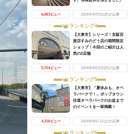
6,483ビュー
2026年8月5日(水)の記事
ランキング4
【大東市】シリーズ！京阪百
貨店すみのどう店の期間限定
ショップ！今回のご紹介は人
気の2店舗
5,704ビュー
2026年8月2日(日)の記事
ランキング5
【大東市】「夏休みも、オペ
ラパークで！」ポップタウン
住道オペラパークのお盆まで
のイベントを一挙掲載！
4,318ビュー
2026年8月1日(土)の記事
ランキング6