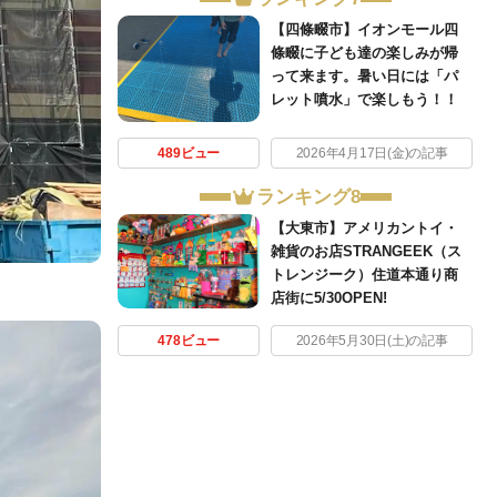
【四條畷市】イオンモール四
條畷に子ども達の楽しみが帰
って来ます。暑い日には「パ
レット噴水」で楽しもう！！
489ビュー
2026年4月17日(金)の記事
ランキング8
【大東市】アメリカントイ・
雑貨のお店STRANGEEK（ス
トレンジーク）住道本通り商
店街に5/30OPEN!
478ビュー
2026年5月30日(土)の記事