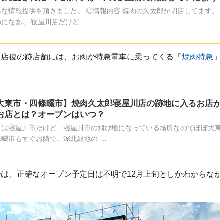
んな情報提供を頂きました。 ◎情報内容 焼肉の久太郎が閉店してます。
のになあ。 寝屋川店だけど …
閉店後の跡店舗には、お肉が特急電車に乗ってくる「
焼肉特急
。
大東市・四條畷市】焼肉久太郎寝屋川店の跡地に入るお店
お店とは？オープンはいつ？
所は寝屋川市だけど、寝屋川市の飛び地になっている場所なのでほぼ大
條畷市もすぐお隣で、深北緑地の …
は、正確なオープン予定日は不明で12月上旬としかわからな