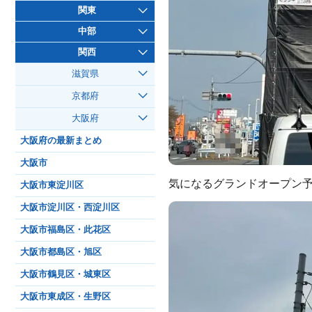
関東
中部
関西
滋賀県
京都府
大阪府
大阪府の最新まとめ
大阪市
気になるグランドオープン予定
大阪市東淀川区
大阪市淀川区・西淀川区
大阪市福島区・此花区
大阪市都島区・旭区
大阪市鶴見区・城東区
大阪市東成区・生野区