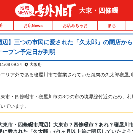
大東・四條畷
店
お店News
お店みちゃお
まち
周辺】三つの市民に愛された「久太郎」の閉店から
オープン予定日が判明
11/08 09:34
大阪府
エリア外である寝屋川市で営業されていた焼肉の久太郎寝屋川店
。
大東市・四條畷市・寝屋川市の3つの市の境界線付近のため、利
頂いています。
大東市・四條畷市周辺】大東市？四條畷市？あれ？寝屋川
民に愛された「久太郎」が1ヶ月以上前に閉店していたよう