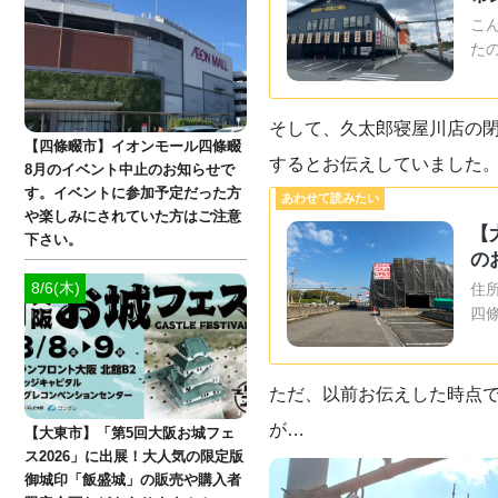
こ
た
そして、久太郎寝屋川店の
【四條畷市】イオンモール四條畷
するとお伝えしていました
8月のイベント中止のお知らせで
す。イベントに参加予定だった方
や楽しみにされていた方はご注意
【
下さい。
の
8/6(木)
住
四
ただ、以前お伝えした時点で
が…
【大東市】「第5回大阪お城フェ
ス2026」に出展！大人気の限定版
御城印「飯盛城」の販売や購入者