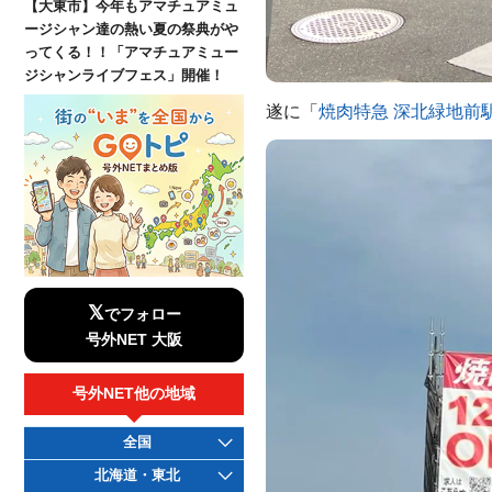
【大東市】今年もアマチュアミュ
ージシャン達の熱い夏の祭典がや
ってくる！！「アマチュアミュー
ジシャンライブフェス」開催！
遂に「
焼肉特急 深北緑地前
𝕏
でフォロー
号外NET 大阪
号外NET他の地域
全国
北海道・東北