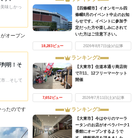
 美味しかっ
【四條畷市】イオンモール四
條畷8月のイベント中止のお知
らせです。イベントに参加予
定だった方や楽しみにされて
いた方はご注意下さい。
」がオープン
18,283ビュー
2026年8月7日(金)の記事
ランキング2
が判明！そ
【大東市】住道本通り商店街
で7/11、12フリーマーケット
開催
東市…そして
7,652ビュー
2026年7月11日(土)の記事
かったのです
ランキング3
【大東市】今はやりのマーラ
ータンのお店がオペラパーク1
番館にオープンするようで
す。情報提供を頂きました。