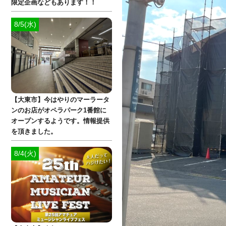
限定企画などもあります！！
8/5(水)
【大東市】今はやりのマーラータ
ンのお店がオペラパーク1番館に
オープンするようです。情報提供
を頂きました。
8/4(火)