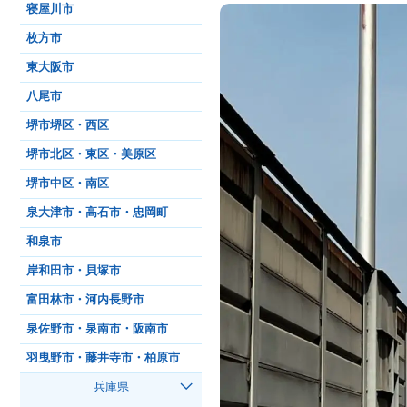
寝屋川市
枚方市
東大阪市
八尾市
堺市堺区・西区
堺市北区・東区・美原区
堺市中区・南区
泉大津市・高石市・忠岡町
和泉市
岸和田市・貝塚市
富田林市・河内長野市
泉佐野市・泉南市・阪南市
羽曳野市・藤井寺市・柏原市
兵庫県