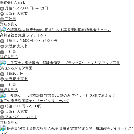
株式会社Amark
月給22万2,000円～40万円
大阪府 大東市
正社員
詳細を見る
介護事務/交通費支給/住宅補助あり/再雇用制度有/有料老人ホーム
高齢者複合施設 フィットケア
月給19万1,500円～23万7,000円
大阪府 大東市
正社員
詳細を見る
「保育士」東大阪市・経験者優遇、ブランクOK、キャリアアップ応援
鴻池かるがも保育園
月給20万円～
大阪府 大東市
正社員
詳細を見る
「夜勤なし」/准看護師/非常勤/日勤のみ/デイサービス/車で通えます
重症心身放課後等デイサービス サニーハグ
時給1,500円～2,000円
大阪府 大東市
アルバイト・パート
詳細を見る
指導員/保育士資格取得見込み/有資格者/児童発達支援・放課後等デイサービス/
マイ...