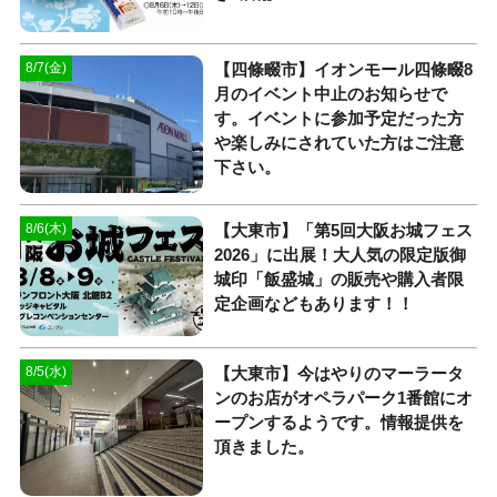
【四條畷市】イオンモール四條畷8
8/7(金)
月のイベント中止のお知らせで
す。イベントに参加予定だった方
や楽しみにされていた方はご注意
下さい。
【大東市】「第5回大阪お城フェス
8/6(木)
2026」に出展！大人気の限定版御
城印「飯盛城」の販売や購入者限
定企画などもあります！！
【大東市】今はやりのマーラータ
8/5(水)
ンのお店がオペラパーク1番館にオ
ープンするようです。情報提供を
頂きました。