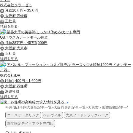
株式会社クラ・ゼミ
月給20万円～35万円
大阪府 四條畷
正社員
詳細を見る
業界大手の美容師/しっかり休める/カット専門
QBハウスカナートモール住道
月給28万円～45万6,000円
大阪府 大東市
正社員
詳細を見る
アパレル・ファッション・コスメ販売/カラースタジオ時給1400円 イオンモー
ル四...
株式会社iDA
時給1,400円～1,600円
大阪府 四條畷
派遣社員
詳細を見る
大東・四條畷の高時給の求人情報を見る
号外NET全国の最新記事一覧
>
大阪府最新記事一覧
>
大東市・四條畷市記事一覧
>
エースケータリング
ベルヴィル
大東フードトラックパーク
期間限定テイクアウト専門店
まち
nami