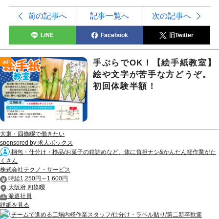
前の記事へ
記事一覧へ
次の記事へ
LINE
Facebook
旧Twitter
手ぶらでOK！【絵手紙教室】
ad
絵や文字が苦手な方どうぞ。
初回体験半額！
大東・四條畷で働きたい
sponsored by 求人ボックス
梱包・仕分け・検品/お菓子の箱詰めなど、体に負担ナシ&かんたん軽作業がた
くさん
株式会社テクノ・サービス
時給1,250円～1,600円
大阪府 四條畷
派遣社員
詳細を見る
チームで進める工場内軽作業スタッフ/仕分け・ラベル貼り/第二新卒歓迎