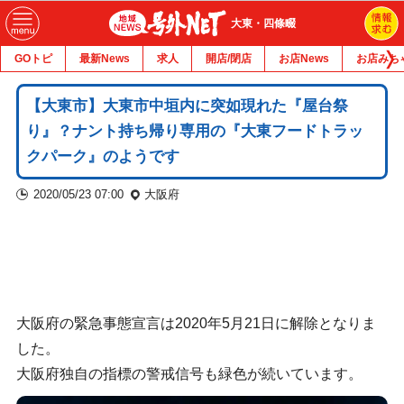
大東・四條畷
GOトピ
最新News
求人
開店/閉店
お店News
お店みち
【大東市】大東市中垣内に突如現れた『屋台祭
り』？ナント持ち帰り専用の『大東フードトラッ
クパーク』のようです
2020/05/23 07:00
大阪府
大阪府の緊急事態宣言は2020年5月21日に解除となりま
した。
大阪府独自の指標の警戒信号も緑色が続いています。