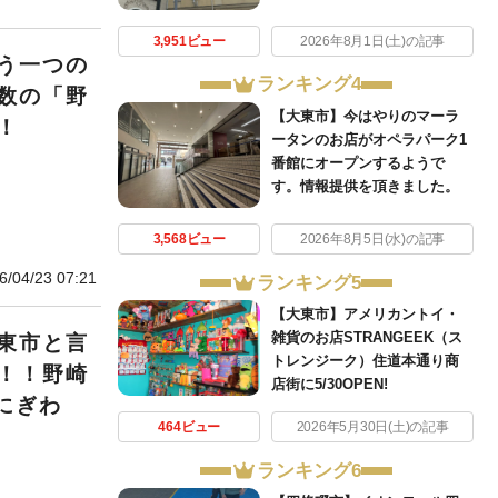
3,951ビュー
2026年8月1日(土)の記事
う一つの
ランキング4
数の「野
【大東市】今はやりのマーラ
！
ータンのお店がオペラパーク1
番館にオープンするようで
す。情報提供を頂きました。
3,568ビュー
2026年8月5日(水)の記事
6/04/23 07:21
ランキング5
【大東市】アメリカントイ・
雑貨のお店STRANGEEK（ス
東市と言
トレンジーク）住道本通り商
！！野崎
店街に5/30OPEN!
にぎわ
464ビュー
2026年5月30日(土)の記事
ランキング6