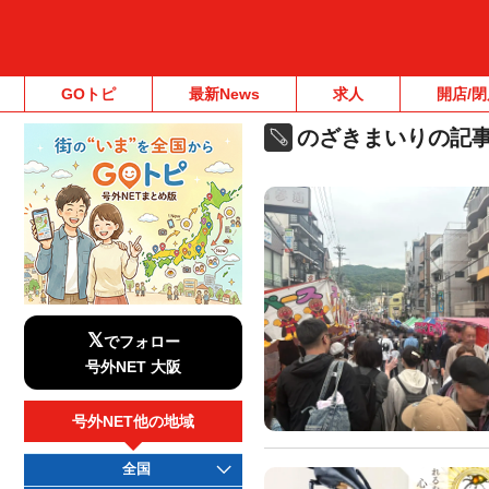
GOトピ
最新News
求人
開店/閉
のざきまいりの記
𝕏
でフォロー
号外NET 大阪
号外NET他の地域
全国