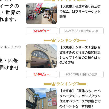
ィークの
【大東市】住道本通り商店街
で7/11、12フリーマーケット
い 世界の
開催
れます。
7,602ビュー
2026年7月11日(土)の記事
ランキング2
6/04/25 07:21
【大東市】シリーズ！京阪百
貨店すみのどう店の期間限定
ショップ！今回のご紹介は人
東・四條
気の2店舗
届けませ
5,440ビュー
2026年8月2日(日)の記事
ランキング3
【大東市】「夏休みも、オペ
ラパークで！」ポップタウン
住道オペラパークのお盆まで
のイベントを一挙掲載！