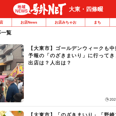
大東・四條畷
店
お店News
お店みちゃお
まち
事一覧
【大東市】ゴールデンウィークも中
予報の「のざきまいり」に行ってき
出店は？人出は？
202
【大東市】「のざきまいり」「野崎