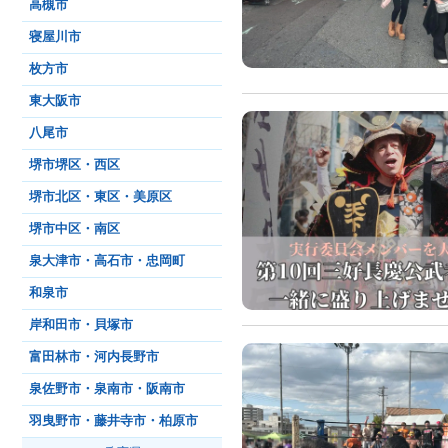
高槻市
寝屋川市
枚方市
東大阪市
八尾市
堺市堺区・西区
堺市北区・東区・美原区
堺市中区・南区
泉大津市・高石市・忠岡町
和泉市
岸和田市・貝塚市
富田林市・河内長野市
泉佐野市・泉南市・阪南市
羽曳野市・藤井寺市・柏原市