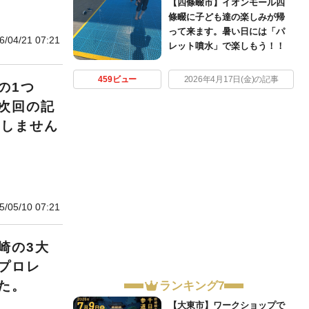
【四條畷市】イオンモール四
條畷に子ども達の楽しみが帰
って来ます。暑い日には「パ
6/04/21 07:21
レット噴水」で楽しもう！！
459ビュー
2026年4月17日(金)の記事
の1つ
次回の記
営しません
5/05/10 07:21
崎の3大
プロレ
た。
ランキング7
【大東市】ワークショップで