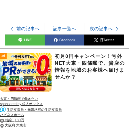
前の記事へ
記事一覧へ
次の記事へ
LINE
Facebook
旧Twitter
初月0円キャンペーン！号外
ad
NET大東・四條畷で、貴店の
情報を地域のお客様へ届けま
せんか？
大東・四條畷で働きたい
sponsored by 求人ボックス
生活支援員・無資格可の生活支援員
ハピネスホーム
時給1,180円
大阪府 大東市