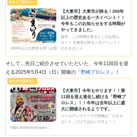
【大東市】大東市が誇る！300年
以上の歴史ある一大イベント！！
今年もこのお知らせをする時期が
やってきました。
毎年、この時期が来るとこのお知ら
せ！！ 大東市が誇る一大イベント！
300年以上の歴史を持つお祭「のざきまいり …
そして…先日ご紹介させていただいた、今年11回目を迎
える2025年5月4日（日）開催の「
野崎プロレス
」！
【大東市】今年もやります！！第
11回を迎え進化し続ける「野崎プ
ロレス」！！今年は去年以上に盛
大に開催されるようです。
ゴールデンウイークの野崎は「のざき
まいり」だけではないですよ！！
https://daitoshijonawa …