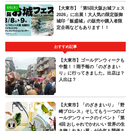
【大東市】「第5回大阪お城フェス
8/6(木)
2026」に出展！大人気の限定版御
城印「飯盛城」の販売や購入者限
定企画などもあります！！
おすすめ記事
【大東市】ゴールデンウィークも
中盤！！雨予報の「のざきまい
り」に行ってきました。出店は？
人出は？
【大東市】「のざきまいり」「野
崎プロレス」そしてもう一つのゴ
ールデンウィークのイベント「第
4回 おしゃれでかわいい 世界の生
き物ふれあい展」が今年も開催さ