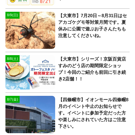
【大東市】7月20日～8月31日はセ
8/9(日)
アカゴケグモ等対策月間です。夏
休みに公園で遊ぶお子さんたちも
注意してくださいね。
【大東市】シリーズ！京阪百貨店
8/8(土)
すみのどう店の期間限定ショッ
プ！今回のご紹介も前回に引き続
き2店舗！！
【四條畷市】イオンモール四條畷8
8/7(金)
月のイベント中止のお知らせで
す。イベントに参加予定だった方
や楽しみにされていた方はご注意
下さい。