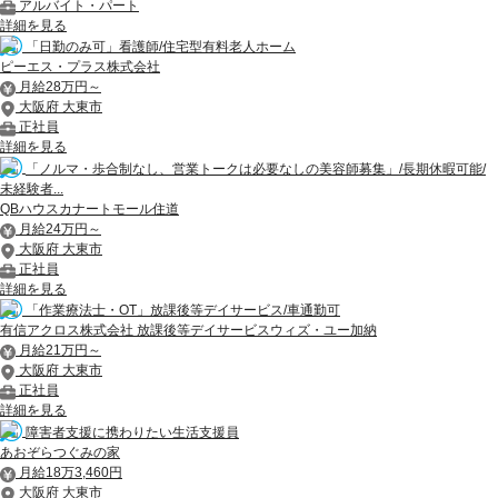
アルバイト・パート
詳細を見る
「日勤のみ可」看護師/住宅型有料老人ホーム
ピーエス・プラス株式会社
月給28万円～
大阪府 大東市
正社員
詳細を見る
「ノルマ・歩合制なし、営業トークは必要なしの美容師募集」/長期休暇可能/
未経験者...
QBハウスカナートモール住道
月給24万円～
大阪府 大東市
正社員
詳細を見る
「作業療法士・OT」放課後等デイサービス/車通勤可
有信アクロス株式会社 放課後等デイサービスウィズ・ユー加納
月給21万円～
大阪府 大東市
正社員
詳細を見る
障害者支援に携わりたい生活支援員
あおぞらつぐみの家
月給18万3,460円
大阪府 大東市