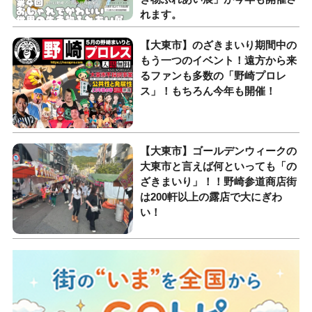
れます。
【大東市】のざきまいり期間中の
もう一つのイベント！遠方から来
るファンも多数の「野崎プロレ
ス」！もちろん今年も開催！
【大東市】ゴールデンウィークの
大東市と言えば何といっても「の
ざきまいり」！！野崎参道商店街
は200軒以上の露店で大にぎわ
い！