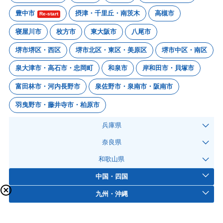
豊中市
摂津・千里丘・南茨木
高槻市
Re-start
寝屋川市
枚方市
東大阪市
八尾市
堺市堺区・西区
堺市北区・東区・美原区
堺市中区・南区
泉大津市・高石市・忠岡町
和泉市
岸和田市・貝塚市
富田林市・河内長野市
泉佐野市・泉南市・阪南市
羽曳野市・藤井寺市・柏原市
兵庫県
奈良県
和歌山県
中国・四国
九州・沖縄