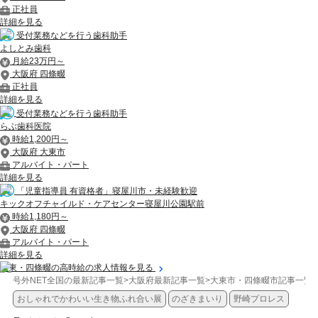
正社員
詳細を見る
受付業務などを行う歯科助手
よしとみ歯科
月給23万円～
大阪府 四條畷
正社員
詳細を見る
受付業務などを行う歯科助手
らぶ歯科医院
時給1,200円～
大阪府 大東市
アルバイト・パート
詳細を見る
「児童指導員 有資格者」寝屋川市・未経験歓迎
キックオフチャイルド・ケアセンター寝屋川公園駅前
時給1,180円～
大阪府 四條畷
アルバイト・パート
詳細を見る
大東・四條畷の高時給の求人情報を見る
号外NET全国の最新記事一覧
>
大阪府最新記事一覧
>
大東市・四條畷市記事一覧
>
おしゃれでかわいい生き物ふれ合い展
のざきまいり
野崎プロレス