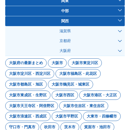
関東
中部
関西
滋賀県
京都府
大阪府
大阪府の最新まとめ
大阪市
大阪市東淀川区
大阪市淀川区・西淀川区
大阪市福島区・此花区
大阪市都島区・旭区
大阪市鶴見区・城東区
大阪市東成区・生野区
大阪市西区
大阪市港区・大正区
大阪市天王寺区・阿倍野区
大阪市住吉区・東住吉区
大阪市浪速区・西成区
大阪市平野区
大東市・四條畷市
守口市・門真市
吹田市
茨木市
箕面市・池田市