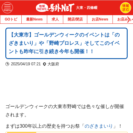
大東・四條畷
GOトピ
最新News
求人
開店/閉店
お店News
お店みち
【大東市】ゴールデンウィークのイベントは「の
ざきまいり」や「野崎プロレス」そしてこのイベ
ントも昨年に引き続き今年も開催！！
2025/04/19 07:21
大阪府
ゴールデンウィークの大東市野崎では色々な催しが開催
されます。
まずは300年以上の歴史を持つお祭「
のざきまいり
」！