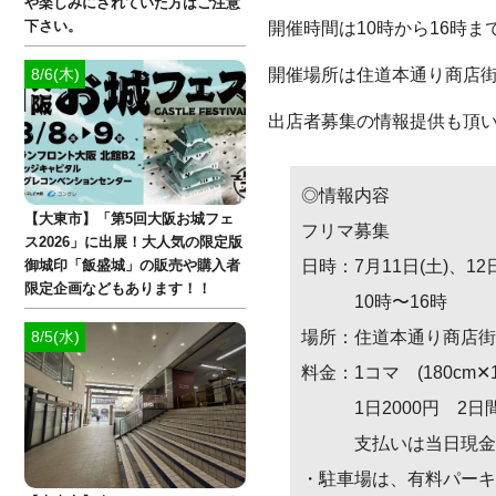
や楽しみにされていた方はご注意
開催時間は10時から16時ま
下さい。
開催場所は住道本通り商店
8/6(木)
出店者募集の情報提供も頂
◎情報内容
【大東市】「第5回大阪お城フェ
フリマ募集
ス2026」に出展！大人気の限定版
日時：7月11日(土)、12日
御城印「飯盛城」の販売や購入者
限定企画などもあります！！
10時〜16時
場所：住道本通り商店街
8/5(水)
料金：1コマ (180cm✕1
1日2000円 2日間
支払いは当日現金
・駐車場は、有料パーキ