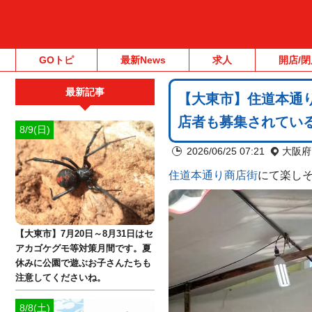
GOトピ
最新News
求人
開店/閉
最新記事
【大東市】住道本通
店者も募集されてい
8/9(日)
2026/06/25 07:21
大阪府
住道本通り商店街
にて楽し
【大東市】7月20日～8月31日はセ
アカゴケグモ等対策月間です。夏
休みに公園で遊ぶお子さんたちも
注意してくださいね。
8/8(土)