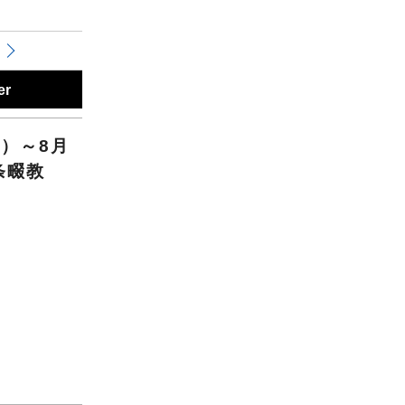
er
）～8月
条畷教