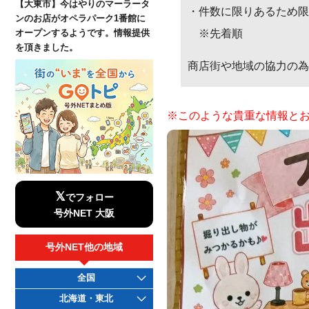
【大東市】今はやりのマーラータ
・件数に限りあるため
ンのお店がオペラパーク1番館に
※先着順
オープンするようです。情報提供
を頂きました。
商店街や地域の協力の為
※このような貴重な情報と
𝕏
でフォロー
号外NET 大阪
号外NET他の地域
全国
北海道・東北