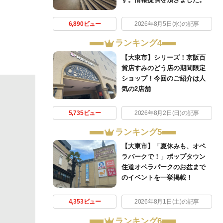
6,890ビュー
2026年8月5日(水)の記事
ランキング4
【大東市】シリーズ！京阪百
貨店すみのどう店の期間限定
ショップ！今回のご紹介は人
気の2店舗
5,735ビュー
2026年8月2日(日)の記事
ランキング5
【大東市】「夏休みも、オペ
ラパークで！」ポップタウン
住道オペラパークのお盆まで
のイベントを一挙掲載！
4,353ビュー
2026年8月1日(土)の記事
ランキング6