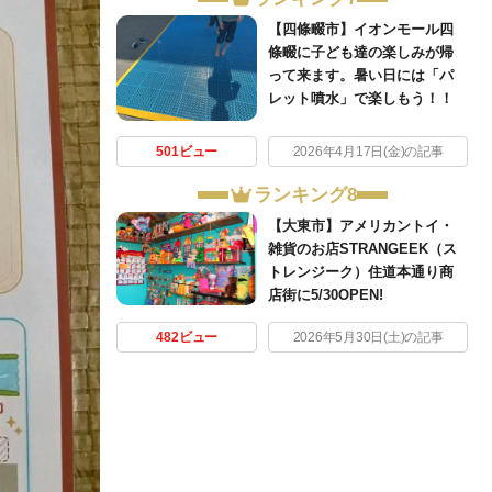
【四條畷市】イオンモール四
條畷に子ども達の楽しみが帰
って来ます。暑い日には「パ
レット噴水」で楽しもう！！
501ビュー
2026年4月17日(金)の記事
ランキング8
【大東市】アメリカントイ・
雑貨のお店STRANGEEK（ス
トレンジーク）住道本通り商
店街に5/30OPEN!
482ビュー
2026年5月30日(土)の記事