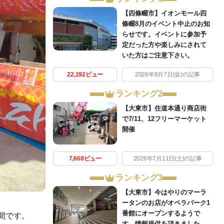
【四條畷市】イオンモール四
條畷8月のイベント中止のお知
らせです。イベントに参加予
定だった方や楽しみにされて
いた方はご注意下さい。
22,192ビュー
2026年8月7日(金)の記事
ランキング2
【大東市】住道本通り商店街
で7/11、12フリーマーケット
開催
7,668ビュー
2026年7月11日(土)の記事
ランキング3
【大東市】今はやりのマーラ
ータンのお店がオペラパーク1
番館にオープンするようで
日間です。
す。情報提供を頂きました。