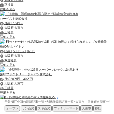
正社員
詳細を見る
「有資格」調理師/給食委託/忍ケ丘駅/産休育休制度有
ハーベスト株式会社
月給27万円～
大阪府 大東市
正社員
詳細を見る
梱包・仕分け・検品/週2から3日でOK 無理なく続けられるシンプル軽作業
株式会社バイトレ
時給1,500円～1,875円
大阪府 大東市
派遣社員
詳細を見る
「金型設計」年休123日スーパーフレックス制度あり
象印ファクトリー・ジャパン株式会社
月給20万円～30万円
大阪府 大東市
正社員
詳細を見る
大東・四條畷の高時給の求人情報を見る
号外NET全国の最新記事一覧
>
大阪府最新記事一覧
>
大東市・四條畷市記事一覧
>
オープン
サン薬局
スギ薬局
ファミリーマート
大東市
移転