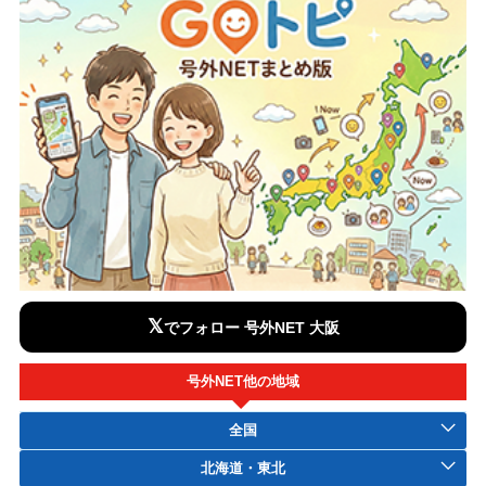
𝕏
でフォロー 号外NET 大阪
号外NET他の地域
全国
北海道・東北