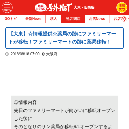
大東・四條畷
GOトピ
最新News
求人
開店/閉店
お店News
お店みち
【大東】☆情報提供☆薬局の跡にファミリーマー
トが移転！ファミリーマートの跡に薬局移転！
2018/08/18 07:00
大阪府
◎情報内容
先日のファミリーマートが向かいに移転オープン
した後に
そのとなりのサン薬局が移転9/1オープンするよ