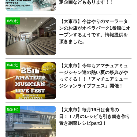
定企画などもあります！！
【大東市】今はやりのマーラータ
8/5(水)
ンのお店がオペラパーク1番館にオ
ープンするようです。情報提供を
頂きました。
【大東市】今年もアマチュアミュ
8/4(火)
ージシャン達の熱い夏の祭典がや
ってくる！！「アマチュアミュー
ジシャンライブフェス」開催！
【大東市】毎月19日は食育の
8/3(月)
日！！7月のレシピも引き続き作り
置き副菜レシピpart3！