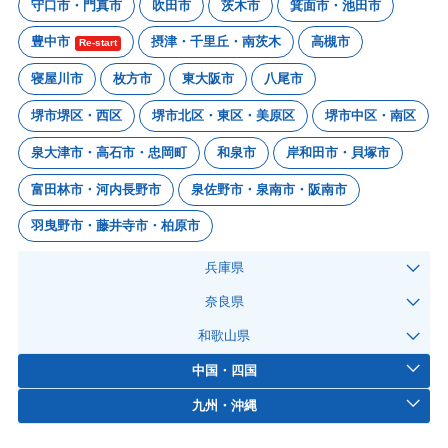
守口市・門真市
吹田市
茨木市
箕面市・池田市
豊中市
摂津・千里丘・南茨木
高槻市
Re-start
寝屋川市
枚方市
東大阪市
八尾市
堺市堺区・西区
堺市北区・東区・美原区
堺市中区・南区
泉大津市・高石市・忠岡町
和泉市
岸和田市・貝塚市
富田林市・河内長野市
泉佐野市・泉南市・阪南市
羽曳野市・藤井寺市・柏原市
兵庫県
奈良県
和歌山県
中国・四国
九州・沖縄