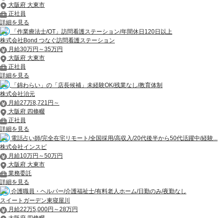
大阪府 大東市
正社員
詳細を見る
「作業療法士/OT」訪問看護ステーション/年間休日120日以上
株式会社Bond つなぐ訪問看護ステーション
月給30万円～35万円
大阪府 大東市
正社員
詳細を見る
「錦わらい」の「店長候補」未経験OK/残業なし/教育体制
株式会社治元
月給27万8,721円～
大阪府 四條畷
正社員
詳細を見る
電話占い師/完全在宅リモート/全国採用/高収入/20代後半から50代活躍中/経験...
株式会社インスピ
月給10万円～50万円
大阪府 大東市
業務委託
詳細を見る
介護職員・ヘルパー/介護福祉士/有料老人ホーム/日勤のみ/夜勤なし
スイートガーデン東寝屋川
月給22万5,000円～28万円
大阪府 四條畷