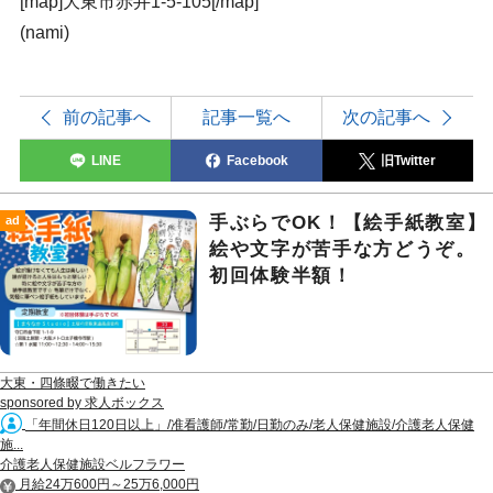
[map]大東市赤井1-5-105[/map]
(nami)
前の記事へ
記事一覧へ
次の記事へ
LINE
Facebook
旧Twitter
手ぶらでOK！【絵手紙教室】
ad
絵や文字が苦手な方どうぞ。
初回体験半額！
大東・四條畷で働きたい
sponsored by 求人ボックス
「年間休日120日以上」/准看護師/常勤/日勤のみ/老人保健施設/介護老人保健
施...
介護老人保健施設ベルフラワー
月給24万600円～25万6,000円