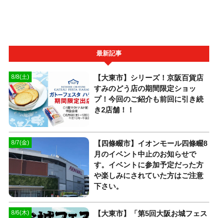
最新記事
【大東市】シリーズ！京阪百貨店
8/8(土)
すみのどう店の期間限定ショッ
プ！今回のご紹介も前回に引き続
き2店舗！！
【四條畷市】イオンモール四條畷8
8/7(金)
月のイベント中止のお知らせで
す。イベントに参加予定だった方
や楽しみにされていた方はご注意
下さい。
【大東市】「第5回大阪お城フェス
8/6(木)