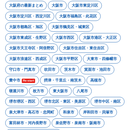
大阪府の最新まとめ
大阪市
大阪市東淀川区
大阪市淀川区・西淀川区
大阪市福島区・此花区
大阪市都島区・旭区
大阪市鶴見区・城東区
大阪市東成区・生野区
大阪市西区
大阪市港区・大正区
大阪市天王寺区・阿倍野区
大阪市住吉区・東住吉区
大阪市浪速区・西成区
大阪市平野区
大東市・四條畷市
守口市・門真市
吹田市
茨木市
箕面市・池田市
豊中市
摂津・千里丘・南茨木
高槻市
Re-start
寝屋川市
枚方市
東大阪市
八尾市
堺市堺区・西区
堺市北区・東区・美原区
堺市中区・南区
泉大津市・高石市・忠岡町
和泉市
岸和田市・貝塚市
富田林市・河内長野市
泉佐野市・泉南市・阪南市