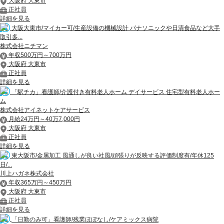
大阪府 大東市
正社員
詳細を見る
大阪大東市/マイカー可/生産設備の機械設計 パナソニックや日清食品など大手
取引多...
株式会社ニチマン
年収500万円～700万円
大阪府 大東市
正社員
詳細を見る
「駅チカ」看護師/介護付き有料老人ホーム デイサービス 住宅型有料老人ホー
ム
株式会社アイネットケアサービス
月給24万円～40万7,000円
大阪府 大東市
正社員
詳細を見る
東大阪市/金属加工 風通しが良い社風/頑張りが反映する評価制度有/年休125
日/...
川上ハガネ株式会社
年収365万円～450万円
大阪府 大東市
正社員
詳細を見る
「日勤のみ可」看護師/残業ほぼなし/ケアミックス病院