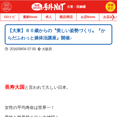
大東・四條畷
GOトピ
最新News
求人
開店/閉店
お店News
お店みち
【大東】６０歳からの〝美しい姿勢づくり〟『か
らだふわっと操体法講座』開催♪
2016/09/04 07:00
大阪府
長寿大国
と言われて久しい日本。
女性の平均寿命は世界一！