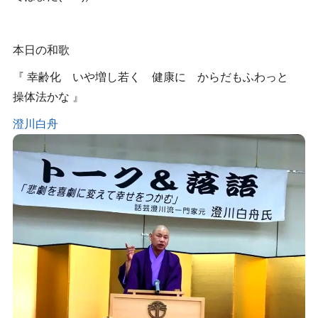
本日の和歌
『 幸齢化 いや増し若く 健康に からだもふわっと
操体法かな 』
澄川白舟