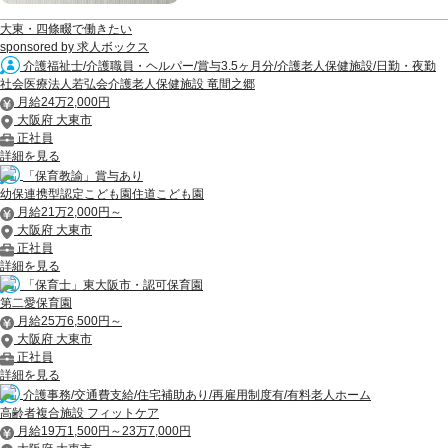
大東・四條畷で働きたい
sponsored by 求人ボックス
介護福祉士/介護職員・ヘルパー/賞与3.5ヶ月分/介護老人保健施設/日勤・夜勤
社会医療法人若弘会介護老人保健施設 竜間之郷
月給24万2,000円
大阪府 大東市
正社員
詳細を見る
「保育教諭」賞与あり
幼保連携型認定こども園住道こども園
月給21万2,000円～
大阪府 大東市
正社員
詳細を見る
「保育士」東大阪市・認可保育園
第二愛保育園
月給25万6,500円～
大阪府 大東市
正社員
詳細を見る
介護事務/交通費支給/住宅補助あり/再雇用制度有/有料老人ホーム
高齢者複合施設 フィットケア
月給19万1,500円～23万7,000円