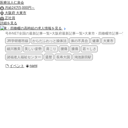
医療法人仁泉会
月給24万5,000円～
大阪府 大東市
正社員
詳細を見る
大東・四條畷の高時給の求人情報を見る
号外NET全国の最新記事一覧
>
大阪府最新記事一覧
>
大東市・四條畷市記事一覧
>
JR学研都市線
からだふわっと操体法
体の不具合
健康
大東市
細川雅美
美しい姿勢
肩こり
腰痛
膝痛
若々しさ
諸福老人福祉センター
還暦
長寿大国
鴻池新田駅
イベント
nami