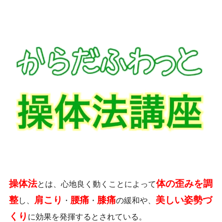
操体法
体の歪みを調
とは、心地良く動くことによって
整
肩こり
腰痛
膝痛
美しい姿勢づ
し、
・
・
の緩和や、
くり
に効果を発揮するとされている。