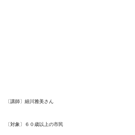
〔講師〕細川雅美さん
〔対象〕６０歳以上の市民