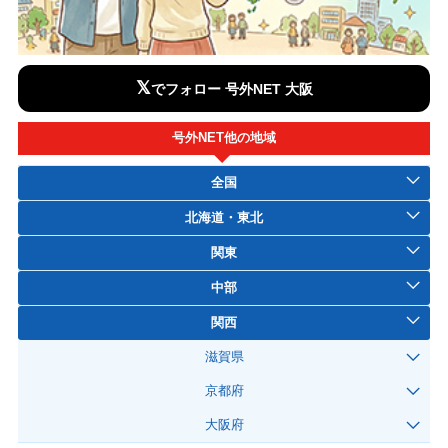
𝕏
でフォロー 号外NET 大阪
号外NET他の地域
全国
北海道・東北
関東
中部
関西
滋賀県
京都府
大阪府