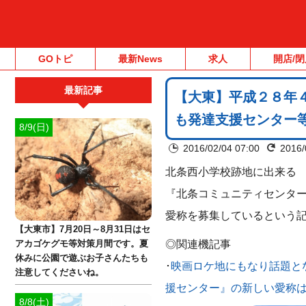
GOトピ
最新News
求人
開店/閉
最新記事
【大東】平成２８年
も発達支援センター
8/9(日)
2016/02/04 07:00
2016/
北条西小学校跡地に出来る
『北条コミュニティセンタ
愛称を募集しているという記
【大東市】7月20日～8月31日はセ
◎関連機記事
アカゴケグモ等対策月間です。夏
休みに公園で遊ぶお子さんたちも
･
映画ロケ地にもなり話題と
注意してくださいね。
援センター』の新しい愛称は
8/8(土)