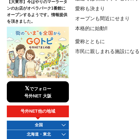
【大東市】今はやりのマーラータ
愛称も決まり
ンのお店がオペラパーク1番館に
オープンするようです。情報提供
オープンも間近にせまり
を頂きました。
本格的に始動!!
愛称とともに
市民に親しまれる施設にな
𝕏
でフォロー
号外NET 大阪
号外NET他の地域
全国
北海道・東北