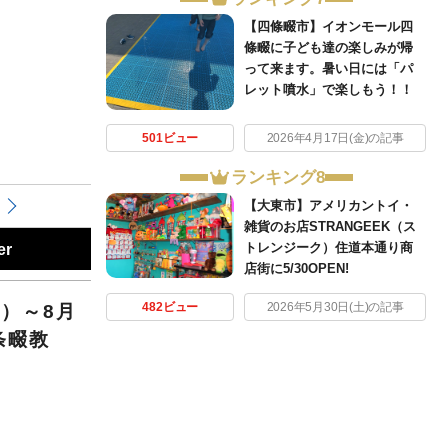
【四條畷市】イオンモール四
條畷に子ども達の楽しみが帰
って来ます。暑い日には「パ
レット噴水」で楽しもう！！
501ビュー
2026年4月17日(金)の記事
ランキング8
【大東市】アメリカントイ・
雑貨のお店STRANGEEK（ス
er
トレンジーク）住道本通り商
店街に5/30OPEN!
482ビュー
2026年5月30日(土)の記事
）～8月
条畷教