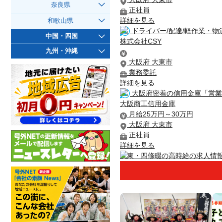
奈良県
正社員
詳細を見る
和歌山県
ドライバー/配達/軽作業・物流
中国・四国
株式会社CSY
九州・沖縄
大阪府 大東市
業務委託
詳細を見る
大阪府密着の信用金庫「営業職
大阪商工信用金庫
月給25万円～30万円
大阪府 大東市
正社員
詳細を見る
大東・四條畷の高時給の求人情