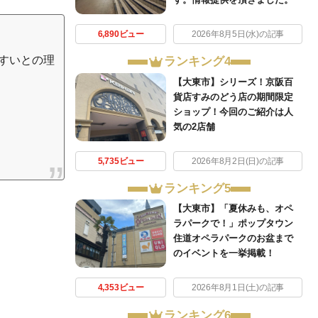
6,890ビュー
2026年8月5日(水)の記事
すいとの理
ランキング4
【大東市】シリーズ！京阪百
貨店すみのどう店の期間限定
ショップ！今回のご紹介は人
気の2店舗
5,735ビュー
2026年8月2日(日)の記事
ランキング5
【大東市】「夏休みも、オペ
ラパークで！」ポップタウン
住道オペラパークのお盆まで
のイベントを一挙掲載！
4,353ビュー
2026年8月1日(土)の記事
ランキング6