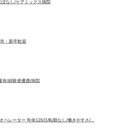
ほぼなし/ケアミックス病院
市・新卒歓迎
援有/経験者優遇/病院
ペレーター 年休126日/転勤なし/働きやすさ/...