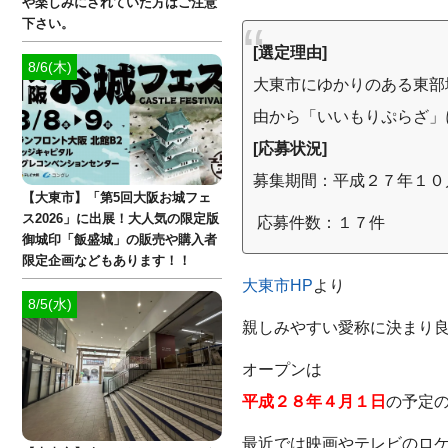
や楽しみにされていた方はご注意
下さい。
[選定理由]
8/6(木)
大東市にゆかりのある東部
由から「いいもりぷらざ」
[応募状況]
募集期間：平成２７年１０
【大東市】「第5回大阪お城フェ
ス2026」に出展！大人気の限定版
応募件数：１７件
御城印「飯盛城」の販売や購入者
限定企画などもあります！！
大東市HP
より
8/5(水)
親しみやすい愛称に決まり
オープンは
平成２８年４月１日
の予定
最近では映画やテレビのロ