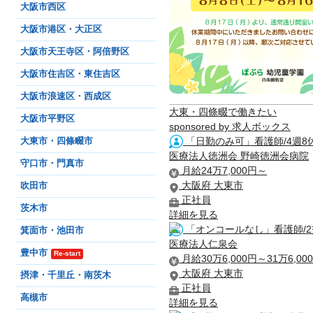
大阪市西区
大阪市港区・大正区
大阪市天王寺区・阿倍野区
大阪市住吉区・東住吉区
大阪市浪速区・西成区
大東・四條畷で働きたい
大阪市平野区
sponsored by 求人ボックス
「日勤のみ可」看護師/4週8
大東市・四條畷市
医療法人徳洲会 野崎徳洲会病院
守口市・門真市
月給24万7,000円～
大阪府 大東市
吹田市
正社員
茨木市
詳細を見る
「オンコールなし」看護師/2
箕面市・池田市
医療法人仁泉会
豊中市
Re-start
月給30万6,000円～31万6,00
大阪府 大東市
摂津・千里丘・南茨木
正社員
高槻市
詳細を見る