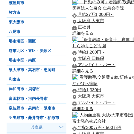
「日勤のみ可」看護師/残業
寝屋川市
医療法人仁泉会 仁泉会病院
枚方市
月給27万1,000円～
大阪府 大東市
東大阪市
正社員
八尾市
詳細を見る
「保育教諭・保育士」寝屋川
堺市堺区・西区
しらゆりこども園
堺市北区・東区・美原区
時給1,200円～
大阪府 四條畷
堺市中区・南区
アルバイト・パート
泉大津市・高石市・忠岡町
詳細を見る
看護助手/交通費支給/研修支
和泉市
ながはら病院
岸和田市・貝塚市
時給1,330円
大阪府 大東市
富田林市・河内長野市
アルバイト・パート
泉佐野市・泉南市・阪南市
詳細を見る
人物面重視 大阪/大東市/製造オ
羽曳野市・藤井寺市・柏原市
富士発条株式会社
年収300万円～500万円
兵庫県
大阪府 大東市