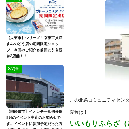
【大東市】シリーズ！京阪百貨店
すみのどう店の期間限定ショッ
プ！今回のご紹介も前回に引き続
き2店舗！！
8/7(金)
この北条コミュニティセン
愛称は!!
【四條畷市】イオンモール四條畷
8月のイベント中止のお知らせで
いいもりぷらざ（
す。イベントに参加予定だった方