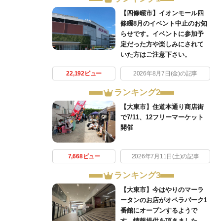
【四條畷市】イオンモール四
條畷8月のイベント中止のお知
らせです。イベントに参加予
定だった方や楽しみにされて
いた方はご注意下さい。
22,192ビュー
2026年8月7日(金)の記事
ランキング2
【大東市】住道本通り商店街
で7/11、12フリーマーケット
開催
7,668ビュー
2026年7月11日(土)の記事
ランキング3
【大東市】今はやりのマーラ
ータンのお店がオペラパーク1
番館にオープンするようで
す。情報提供を頂きました。