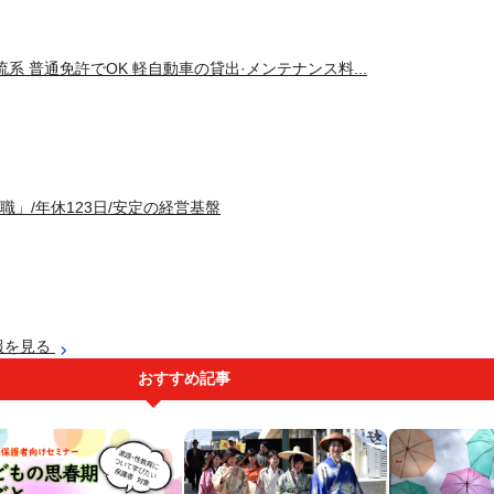
系 普通免許でOK 軽自動車の貸出·メンテナンス料...
」/年休123日/安定の経営基盤
報を見る
おすすめ記事