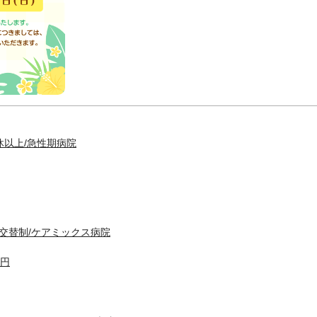
休以上/急性期病院
交替制/ケアミックス病院
0円