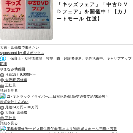
「キッズフェア」「中古ＤＶ
Ｄフェア」を開催中！【カナ
ートモール 住道】
大東・四條畷で働きたい
sponsored by 求人ボックス
「保育士・幼稚園教諭」寝屋川市・経験者優遇、男性活躍中、キャリアアップ
応援
やまなみ幼稚園
月給18万9,000円～
大阪府 四條畷
正社員
詳細を見る
2t・3tトラックドライバー/土日祝休み/簡単/交通費支給/未経験可
株式会社しんめい
月給24万円～30万円
大阪府 四條畷
正社員
詳細を見る
実務者研修/サービス提供責任者/賞与あり/有料老人ホーム/日勤・夜勤