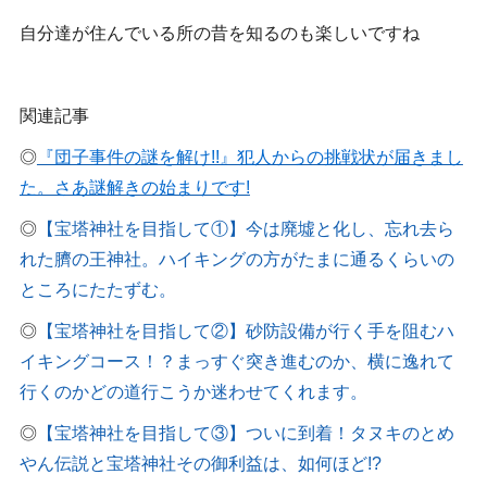
自分達が住んでいる所の昔を知るのも楽しいですね
関連記事
◎
『団子事件の謎を解け!!』犯人からの挑戦状が届きまし
た。さあ謎解きの始まりです!
◎
【宝塔神社を目指して①】今は廃墟と化し、忘れ去ら
れた臍の王神社。ハイキングの方がたまに通るくらいの
ところにたたずむ。
◎
【宝塔神社を目指して②】砂防設備が行く手を阻むハ
イキングコース！？まっすぐ突き進むのか、横に逸れて
行くのかどの道行こうか迷わせてくれます。
◎
【宝塔神社を目指して③】ついに到着！タヌキのとめ
やん伝説と宝塔神社その御利益は、如何ほど!?