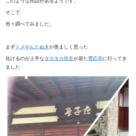
このような民話があるようです。
そこで
色々調べてみました。
まず
トメやんたぬき
が羨ましく思った
化けるのが上手な
タカタカ坊主
が居た
専応寺
に行ってき
ました