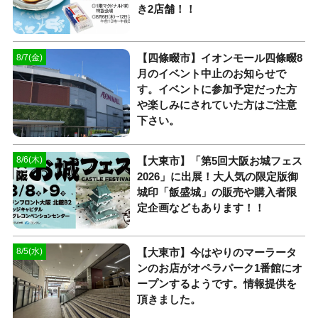
き2店舗！！
【四條畷市】イオンモール四條畷8
8/7(金)
月のイベント中止のお知らせで
す。イベントに参加予定だった方
や楽しみにされていた方はご注意
下さい。
【大東市】「第5回大阪お城フェス
8/6(木)
2026」に出展！大人気の限定版御
城印「飯盛城」の販売や購入者限
定企画などもあります！！
【大東市】今はやりのマーラータ
8/5(水)
ンのお店がオペラパーク1番館にオ
ープンするようです。情報提供を
頂きました。