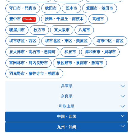
守口市・門真市
吹田市
茨木市
箕面市・池田市
豊中市
摂津・千里丘・南茨木
高槻市
Re-start
寝屋川市
枚方市
東大阪市
八尾市
堺市堺区・西区
堺市北区・東区・美原区
堺市中区・南区
泉大津市・高石市・忠岡町
和泉市
岸和田市・貝塚市
富田林市・河内長野市
泉佐野市・泉南市・阪南市
羽曳野市・藤井寺市・柏原市
兵庫県
奈良県
和歌山県
中国・四国
九州・沖縄