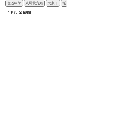
住道中学
八尾枚方線
大東市
桜
まち
nami