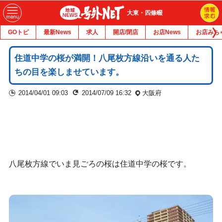
大東・四條畷
GOトピ
最新News
求人
開店/閉店
お店News
お店みち
住道中学の桜が満開！八尾枚方線沿いを通る人た
ちの目を楽しませています。
2014/04/01 09:03
2014/07/09 16:32
大阪府
八尾枚方線でいま見ごろの桜は住道中学の桜です。