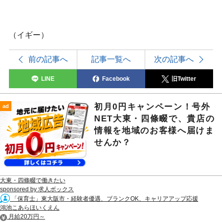
（イギー）
前の記事へ
記事一覧へ
次の記事へ
LINE
Facebook
旧Twitter
初月0円キャンペーン！号外
ad
NET大東・四條畷で、貴店の
情報を地域のお客様へ届けま
せんか？
大東・四條畷で働きたい
sponsored by 求人ボックス
「保育士」東大阪市・経験者優遇、ブランクOK、キャリアアップ応援
鴻池こあらほいくえん
月給20万円～