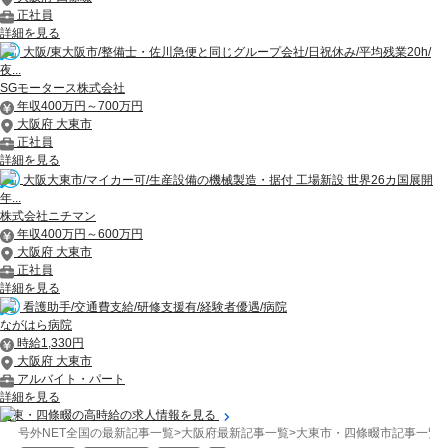
正社員
詳細を見る
大阪/東大阪市/整備士・佐川急便と同じグループ会社/日祝休み/平均残業20h/
夜...
SGモータース株式会社
年収400万円～700万円
大阪府 大東市
正社員
詳細を見る
大阪大東市/マイカー可/生産設備の機械製造・据付 工場新設 世界26カ国展開
年...
株式会社ニチマン
年収400万円～600万円
大阪府 大東市
正社員
詳細を見る
看護助手/交通費支給/研修支援有/経験者優遇/病院
ながはら病院
時給1,330円
大阪府 大東市
アルバイト・パート
詳細を見る
大東・四條畷の高時給の求人情報を見る
号外NET全国の最新記事一覧
>
大阪府最新記事一覧
>
大東市・四條畷市記事一覧
>