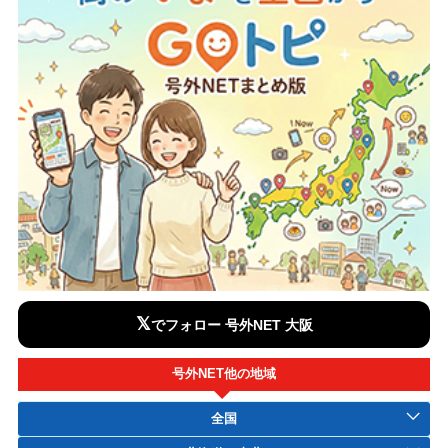
𝕏
でフォロー 号外NET 大阪
号外NET他の地域
全国