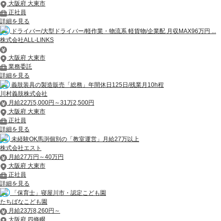
大阪府 大東市
正社員
詳細を見る
ドライバー/大型ドライバー/軽作業・物流系 軽貨物/企業配 月収MAX96万円 ...
株式会社ALL‐LINKS
大阪府 大東市
業務委託
詳細を見る
義肢装具の製造販売「総務」年間休日125日/残業月10h程
川村義肢株式会社
月給22万5,000円～31万2,500円
大阪府 大東市
正社員
詳細を見る
未経験OK馬渕個別の「教室運営」月給27万以上
株式会社エスト
月給27万円～40万円
大阪府 大東市
正社員
詳細を見る
「保育士」寝屋川市・認定こども園
たちばなこども園
月給23万8,260円～
大阪府 四條畷