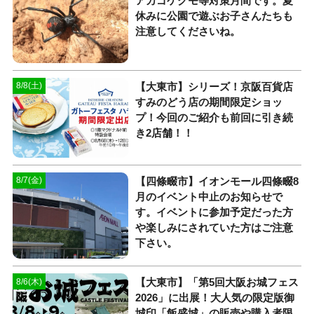
アカゴケグモ等対策月間です。夏
休みに公園で遊ぶお子さんたちも
注意してくださいね。
【大東市】シリーズ！京阪百貨店
8/8(土)
すみのどう店の期間限定ショッ
プ！今回のご紹介も前回に引き続
き2店舗！！
【四條畷市】イオンモール四條畷8
8/7(金)
月のイベント中止のお知らせで
す。イベントに参加予定だった方
や楽しみにされていた方はご注意
下さい。
【大東市】「第5回大阪お城フェス
8/6(木)
2026」に出展！大人気の限定版御
城印「飯盛城」の販売や購入者限