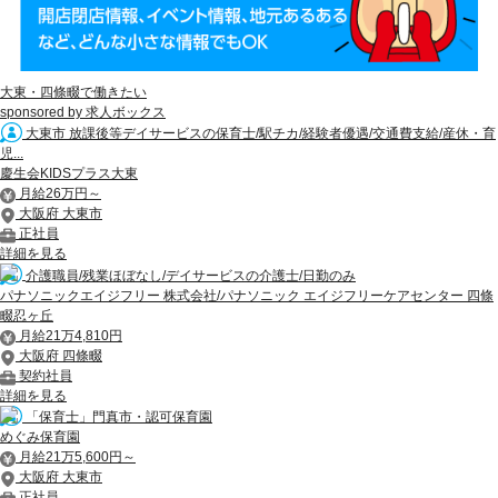
大東・四條畷で働きたい
sponsored by 求人ボックス
大東市 放課後等デイサービスの保育士/駅チカ/経験者優遇/交通費支給/産休・育
児...
慶生会KIDSプラス大東
月給26万円～
大阪府 大東市
正社員
詳細を見る
介護職員/残業ほぼなし/デイサービスの介護士/日勤のみ
パナソニックエイジフリー 株式会社/パナソニック エイジフリーケアセンター 四條
畷忍ヶ丘
月給21万4,810円
大阪府 四條畷
契約社員
詳細を見る
「保育士」門真市・認可保育園
めぐみ保育園
月給21万5,600円～
大阪府 大東市
正社員