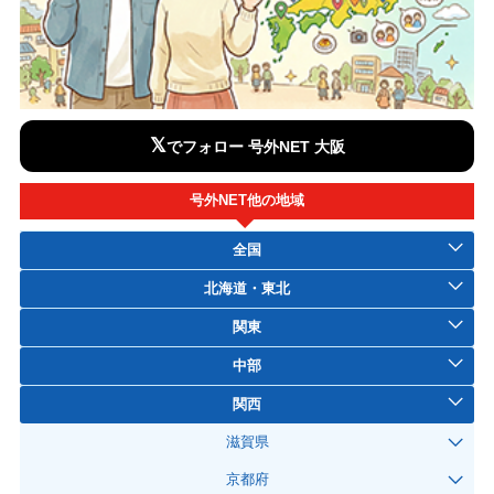
𝕏
でフォロー 号外NET 大阪
号外NET他の地域
全国
北海道・東北
関東
中部
関西
滋賀県
京都府