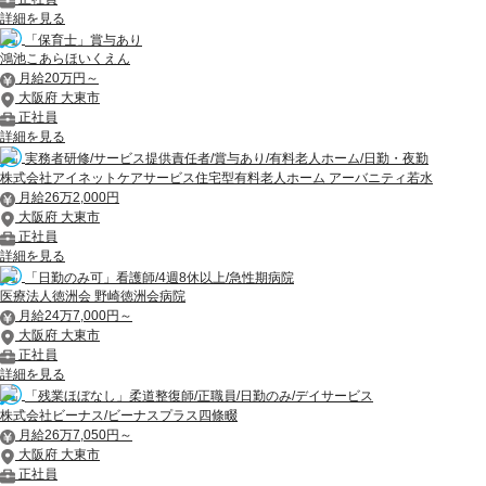
詳細を見る
「保育士」賞与あり
鴻池こあらほいくえん
月給20万円～
大阪府 大東市
正社員
詳細を見る
実務者研修/サービス提供責任者/賞与あり/有料老人ホーム/日勤・夜勤
株式会社アイネットケアサービス住宅型有料老人ホーム アーバニティ若水
月給26万2,000円
大阪府 大東市
正社員
詳細を見る
「日勤のみ可」看護師/4週8休以上/急性期病院
医療法人徳洲会 野崎徳洲会病院
月給24万7,000円～
大阪府 大東市
正社員
詳細を見る
「残業ほぼなし」柔道整復師/正職員/日勤のみ/デイサービス
株式会社ビーナス/ビーナスプラス四條畷
月給26万7,050円～
大阪府 大東市
正社員