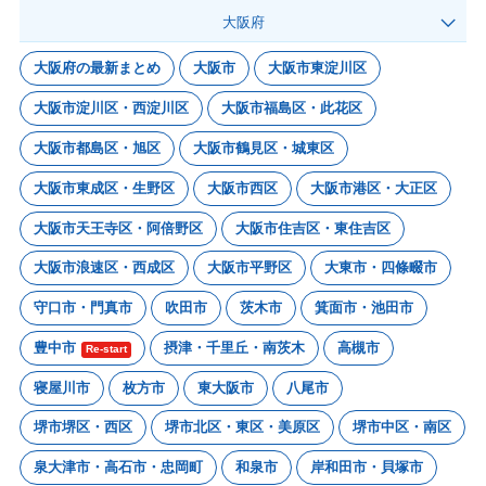
大阪府
大阪府の最新まとめ
大阪市
大阪市東淀川区
大阪市淀川区・西淀川区
大阪市福島区・此花区
大阪市都島区・旭区
大阪市鶴見区・城東区
大阪市東成区・生野区
大阪市西区
大阪市港区・大正区
大阪市天王寺区・阿倍野区
大阪市住吉区・東住吉区
大阪市浪速区・西成区
大阪市平野区
大東市・四條畷市
守口市・門真市
吹田市
茨木市
箕面市・池田市
豊中市
摂津・千里丘・南茨木
高槻市
Re-start
寝屋川市
枚方市
東大阪市
八尾市
堺市堺区・西区
堺市北区・東区・美原区
堺市中区・南区
泉大津市・高石市・忠岡町
和泉市
岸和田市・貝塚市