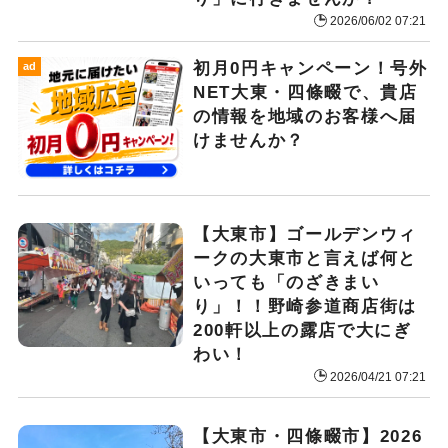
2026/06/02 07:21
初月0円キャンペーン！号外
ad
NET大東・四條畷で、貴店
の情報を地域のお客様へ届
けませんか？
【大東市】ゴールデンウィ
ークの大東市と言えば何と
いっても「のざきまい
り」！！野崎参道商店街は
200軒以上の露店で大にぎ
わい！
2026/04/21 07:21
【大東市・四條畷市】2026