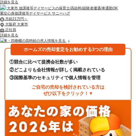
詳細を見る
大東市 放課後等デイサービスの保育士/高給料/経験者優遇/車通勤OK
重症心身放課後等デイサービス サニーハグ
月給21万円～
大阪府 大東市
正社員
詳細を見る
大東・四條畷の高時給の求人情報を見る
ホームズの売却査定をお勧めする3つの理由
①
競合に比べて提携会社数が多い
②
どこよりも会社情報が詳しく掲載されている
③
国際基準のセキュリティで個人情報を管理
ご自宅の売却を検討されている方は
ぜひ以下をクリック！▼