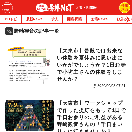
大東・四條畷
GOトピ
最新News
求人
開店/閉店
お店News
お店みち
野崎観音の記事一覧
【大東市】普段では出来な
い体験を夏休みに思い出に
いかがでしょうか？1日お寺
で小坊主さんの体験をしま
せんか？
2026/06/08 07:21
【大東市】ワークショップ
で作った提灯をもって1日で
千日お参りのご利益がある
野崎観音さんの「千日まい
り」に行きませんか？