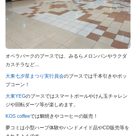
オペラパークのブースでは、みるらメロンパンやラクダ
カステラなど…
大東七夕星まつり実行員会
のブースでは千本引きやポッ
プコーン！
大東YEG
のブースではスマートボールやけん玉チャレン
ジや回転ダーツ等が楽しめます。
KOS coffee
では鯛焼きやコーヒーの販売！
夢コミは小型ハープ体験やハンドメイド品やCD販売等を