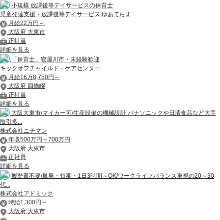
小規模 放課後等デイサービスの保育士
児童発達支援・放課後等デイサービス ゆあてらす
月給22万円～
大阪府 大東市
正社員
詳細を見る
「保育士」寝屋川市・未経験歓迎
キックオフチャイルド・ケアセンター
月給16万8,750円～
大阪府 四條畷
正社員
詳細を見る
大阪大東市/マイカー可/生産設備の機械設計 パナソニックや日清食品など大手
取引多...
株式会社ニチマン
年収500万円～700万円
大阪府 大東市
正社員
詳細を見る
履歴書不要/単発・短期・1日3時間～OK/ワークライフバランス重視の20～30
代...
株式会社アドミック
時給1,300円～
大阪府 大東市