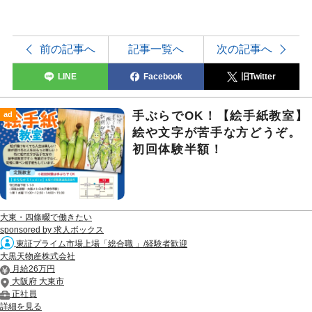
前の記事へ
記事一覧へ
次の記事へ
LINE
Facebook
旧Twitter
手ぶらでOK！【絵手紙教室】
ad
絵や文字が苦手な方どうぞ。
初回体験半額！
大東・四條畷で働きたい
sponsored by 求人ボックス
東証プライム市場上場「総合職 」/経験者歓迎
大黒天物産株式会社
月給26万円
大阪府 大東市
正社員
詳細を見る