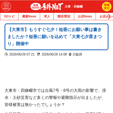
大東・四條畷
GOトピ
最新News
求人
開店/閉店
お店News
お店みち
【大東市】もうすぐ七夕！短冊にお願い事は書き
ましたか？短冊に願いを込めて「大東七夕星まつ
り」開催中
2026/06/29 07:21
2026/06/29 14:08
大阪府
大東市・四條畷市では台風7号・8号の大雨の影響で、浸
水・土砂災害など多くの警報や避難指示が出ましたが、
皆様被害は無かったでしょうか？