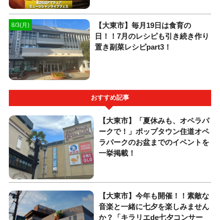
【大東市】毎月19日は食育の
8/3(月)
日！！7月のレシピも引き続き作り
置き副菜レシピpart3！
おすすめ記事
【大東市】「夏休みも、オペラパ
ークで！」ポップタウン住道オペ
ラパークのお盆までのイベントを
一挙掲載！
【大東市】今年も開催！！素敵な
音楽と一緒に七夕を楽しみません
か？「キラリエde七夕コンサー