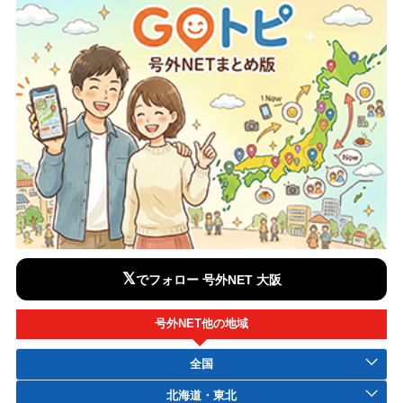
𝕏
でフォロー 号外NET 大阪
号外NET他の地域
全国
北海道・東北