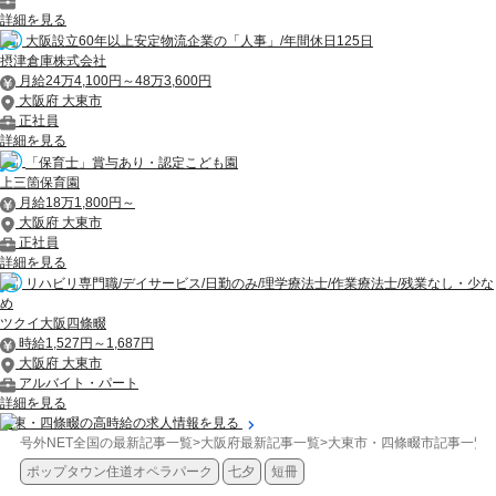
詳細を見る
大阪設立60年以上安定物流企業の「人事」/年間休日125日
摂津倉庫株式会社
月給24万4,100円～48万3,600円
大阪府 大東市
正社員
詳細を見る
「保育士」賞与あり・認定こども園
上三箇保育園
月給18万1,800円～
大阪府 大東市
正社員
詳細を見る
リハビリ専門職/デイサービス/日勤のみ/理学療法士/作業療法士/残業なし・少な
め
ツクイ大阪四條畷
時給1,527円～1,687円
大阪府 大東市
アルバイト・パート
詳細を見る
大東・四條畷の高時給の求人情報を見る
号外NET全国の最新記事一覧
>
大阪府最新記事一覧
>
大東市・四條畷市記事一覧
>
ポップタウン住道オペラパーク
七夕
短冊