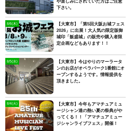
や楽しみにされていた方はご注意
下さい。
【大東市】「第5回大阪お城フェス
8/6(木)
2026」に出展！大人気の限定版御
城印「飯盛城」の販売や購入者限
定企画などもあります！！
【大東市】今はやりのマーラータ
8/5(水)
ンのお店がオペラパーク1番館にオ
ープンするようです。情報提供を
頂きました。
【大東市】今年もアマチュアミュ
8/4(火)
ージシャン達の熱い夏の祭典がや
ってくる！！「アマチュアミュー
ジシャンライブフェス」開催！