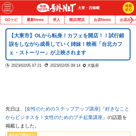
大東・四條畷
GOトピ
最新News
求人
開店/閉店
お店News
お店みち
【大東市】OLから転身！カフェを開店！！試行錯
誤をしながら成長していく姉妹！映画「台北カフ
ェ・ストーリー」が上映されます
2023/02/05 07:21
2023/02/05 09:14
大阪府
先日は
、[女性のためのステップアップ講座]『好きなこと
からビジネスを！女性のためのプチ起業講座』
の話題を
掲載しました。