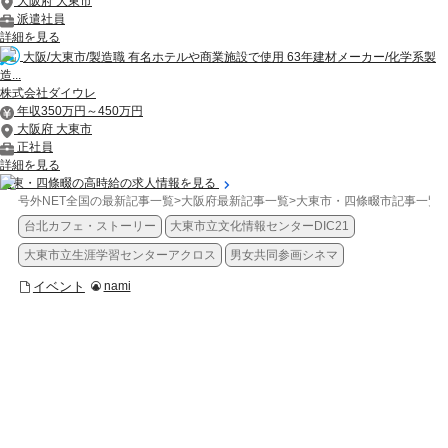
大阪府 大東市
派遣社員
詳細を見る
大阪/大東市/製造職 有名ホテルや商業施設で使用 63年建材メーカー/化学系製
造...
株式会社ダイウレ
年収350万円～450万円
大阪府 大東市
正社員
詳細を見る
大東・四條畷の高時給の求人情報を見る
号外NET全国の最新記事一覧
>
大阪府最新記事一覧
>
大東市・四條畷市記事一覧
>
台北カフェ・ストーリー
大東市立文化情報センターDIC21
大東市立生涯学習センターアクロス
男女共同参画シネマ
イベント
nami