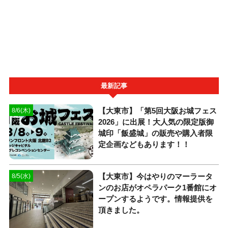
最新記事
【大東市】「第5回大阪お城フェス
8/6(木)
2026」に出展！大人気の限定版御
城印「飯盛城」の販売や購入者限
定企画などもあります！！
【大東市】今はやりのマーラータ
8/5(水)
ンのお店がオペラパーク1番館にオ
ープンするようです。情報提供を
頂きました。