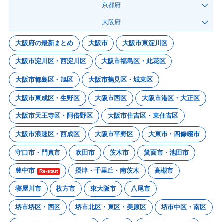
京都府
大阪府
大阪府の最新まとめ
大阪市
大阪市東淀川区
大阪市淀川区・西淀川区
大阪市福島区・此花区
大阪市都島区・旭区
大阪市鶴見区・城東区
大阪市東成区・生野区
大阪市西区
大阪市港区・大正区
大阪市天王寺区・阿倍野区
大阪市住吉区・東住吉区
大阪市浪速区・西成区
大阪市平野区
大東市・四條畷市
守口市・門真市
吹田市
茨木市
箕面市・池田市
豊中市
摂津・千里丘・南茨木
高槻市
Re-start
寝屋川市
枚方市
東大阪市
八尾市
堺市堺区・西区
堺市北区・東区・美原区
堺市中区・南区