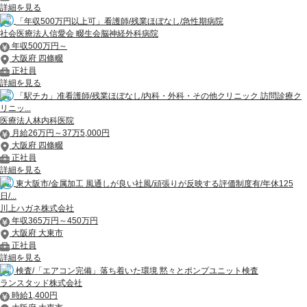
詳細を見る
「年収500万円以上可」看護師/残業ほぼなし/急性期病院
社会医療法人信愛会 畷生会脳神経外科病院
年収500万円～
大阪府 四條畷
正社員
詳細を見る
「駅チカ」准看護師/残業ほぼなし/内科・外科・その他クリニック 訪問診療ク
リニッ...
医療法人林内科医院
月給26万円～37万5,000円
大阪府 四條畷
正社員
詳細を見る
東大阪市/金属加工 風通しが良い社風/頑張りが反映する評価制度有/年休125
日/...
川上ハガネ株式会社
年収365万円～450万円
大阪府 大東市
正社員
詳細を見る
検査/「エアコン完備」落ち着いた環境 黙々とポンプユニット検査
ランスタッド株式会社
時給1,400円