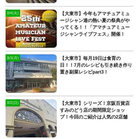
【大東市】今年もアマチュアミュ
8/4(火)
ージシャン達の熱い夏の祭典がや
ってくる！！「アマチュアミュー
ジシャンライブフェス」開催！
【大東市】毎月19日は食育の
8/3(月)
日！！7月のレシピも引き続き作り
置き副菜レシピpart3！
【大東市】シリーズ！京阪百貨店
8/2(日)
すみのどう店の期間限定ショッ
プ！今回のご紹介は人気の2店舗