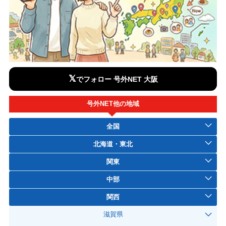
𝕏
でフォロー 号外NET 大阪
号外NET他の地域
全国
北海道・東北
関東
中部
関西
滋賀県