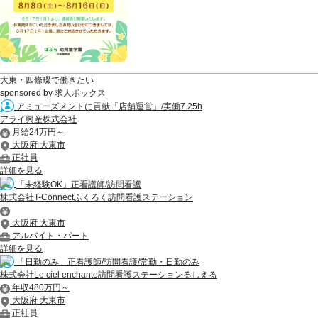
大東・四條畷で働きたい
sponsored by 求人ボックス
アミューズメントに貢献「店舗運営」/実働7.25h
アライ興産株式会社
月給24万円～
大阪府 大東市
正社員
詳細を見る
「未経験OK」正看護師/訪問看護
株式会社T-Connectふくろく訪問看護ステーション
大阪府 大東市
アルバイト・パート
詳細を見る
「日勤のみ」正看護師/訪問看護/常勤・日勤のみ
株式会社Le ciel enchante訪問看護ステーションるしえる
年収480万円～
大阪府 大東市
正社員