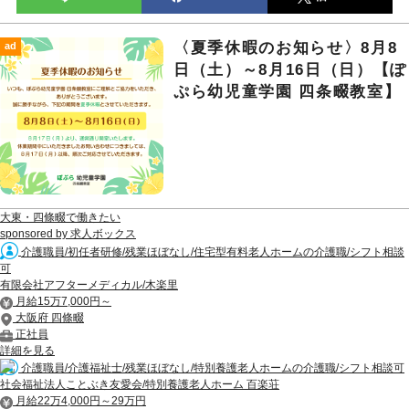
〈夏季休暇のお知らせ〉8月8
ad
日（土）～8月16日（日）【ぽ
ぷら幼児童学園 四条畷教室】
大東・四條畷で働きたい
sponsored by 求人ボックス
介護職員/初任者研修/残業ほぼなし/住宅型有料老人ホームの介護職/シフト相談
可
有限会社アフターメディカル/木楽里
月給15万7,000円～
大阪府 四條畷
正社員
詳細を見る
介護職員/介護福祉士/残業ほぼなし/特別養護老人ホームの介護職/シフト相談可
社会福祉法人ことぶき友愛会/特別養護老人ホーム 百楽荘
月給22万4,000円～29万円