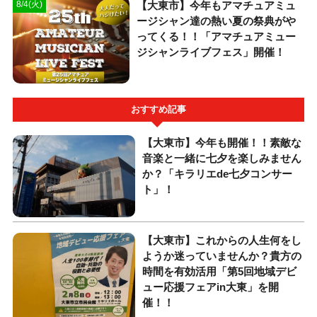
【大東市】今年もアマチュアミュ
8/4(火)
ージシャン達の熱い夏の祭典がや
ってくる！！「アマチュアミュー
ジシャンライブフェス」開催！
おすすめ記事
【大東市】今年も開催！！素敵な
音楽と一緒に七夕を楽しみません
か？「キラリエde七夕コンサー
ト」！
【大東市】これからの人生何をし
ようか迷っていませんか？貴方の
時間を有効活用「第5回地域デビ
ュー応援フェアin大東」を開
催！！