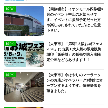
【四條畷市】イオンモール四條畷8
8/7(金)
月のイベント中止のお知らせで
す。イベントに参加予定だった方
や楽しみにされていた方はご注意
下さい。
【大東市】「第5回大阪お城フェス
8/6(木)
2026」に出展！大人気の限定版御
城印「飯盛城」の販売や購入者限
定企画などもあります！！
【大東市】今はやりのマーラータ
8/5(水)
ンのお店がオペラパーク1番館にオ
ープンするようです。情報提供を
頂きました。