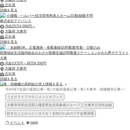
正社員
詳細を見る
介護職・ヘルパー/住宅型有料老人ホーム/日勤/経験不問
株式会社アドバンス
月給25万4,000円～
大阪府 大東市
正社員
詳細を見る
「未経験OK」正看護師・准看護師/訪問看護/常勤・日勤のみ
医療福祉生活協同組合おおさか医療生協訪問看護ステーションかわち野サテライト
大東
月給23万円～38万8,200円
大阪府 大東市
正社員
詳細を見る
大東・四條畷の高時給の求人情報を見る
号外NET全国の最新記事一覧
>
大阪府最新記事一覧
>
大東市・四條畷市記事一覧
>
うえだライフマネジメントオフィス
大東市市民生活部人権室男女共同参画グループ
大東市立市民会館
好きなことからビジネスを！女性のためのプチ起業講座
イベント
nami