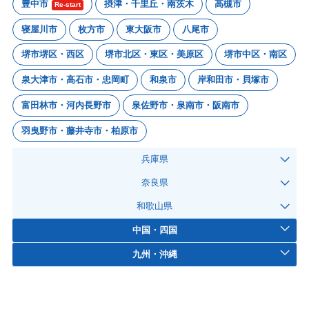
豊中市
摂津・千里丘・南茨木
高槻市
Re-start
寝屋川市
枚方市
東大阪市
八尾市
堺市堺区・西区
堺市北区・東区・美原区
堺市中区・南区
泉大津市・高石市・忠岡町
和泉市
岸和田市・貝塚市
富田林市・河内長野市
泉佐野市・泉南市・阪南市
羽曳野市・藤井寺市・柏原市
兵庫県
奈良県
和歌山県
中国・四国
九州・沖縄