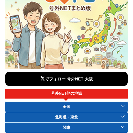
𝕏
でフォロー 号外NET 大阪
号外NET他の地域
全国
北海道・東北
関東