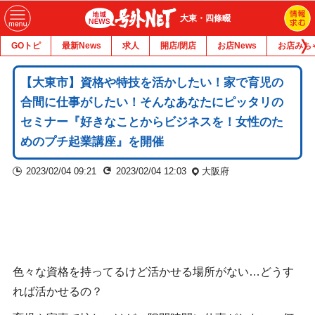
大東・四條畷
GOトピ
最新News
求人
開店/閉店
お店News
お店みち
【大東市】資格や特技を活かしたい！家で育児の
合間に仕事がしたい！​そんなあなたにピッタリの
セミナー『好きなことからビジネスを！女性のた
めのプチ起業講座』を開催
2023/02/04 09:21
2023/02/04 12:03
大阪府
色々な資格を持ってるけど活かせる場所がない…どうす
れば活かせるの？