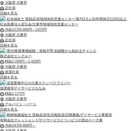
大阪府 大東市
正社員
詳細を見る
社会福祉士 登録必須/地域包括支援センター/賞与3.5ヵ月/年間休日110日以上
社会医療法人若弘会/大東市地域包括支援センター
月給21万6,000円～23万円
大阪府 大東市
正社員
詳細を見る
受付/医療事務経験・資格不問 未経験から始めるチャンス
株式会社エンクルー
時給1,250円～1,420円
大阪府 大東市
派遣社員
詳細を見る
送迎業務中心の介護タクシー/ドライバー
放課後等デイサービスななみ
時給1,177円
大阪府 大東市
アルバイト・パート
詳細を見る
精神保健福祉士 登録必須/生活相談員/日勤募集/デイサービス事業所
有限会社クレッシェンド/デイサービスとリハビリの里めりー大東
月給24万6,000円～
大阪府 大東市