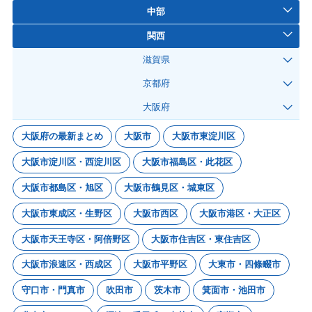
中部
関西
滋賀県
京都府
大阪府
大阪府の最新まとめ
大阪市
大阪市東淀川区
大阪市淀川区・西淀川区
大阪市福島区・此花区
大阪市都島区・旭区
大阪市鶴見区・城東区
大阪市東成区・生野区
大阪市西区
大阪市港区・大正区
大阪市天王寺区・阿倍野区
大阪市住吉区・東住吉区
大阪市浪速区・西成区
大阪市平野区
大東市・四條畷市
守口市・門真市
吹田市
茨木市
箕面市・池田市