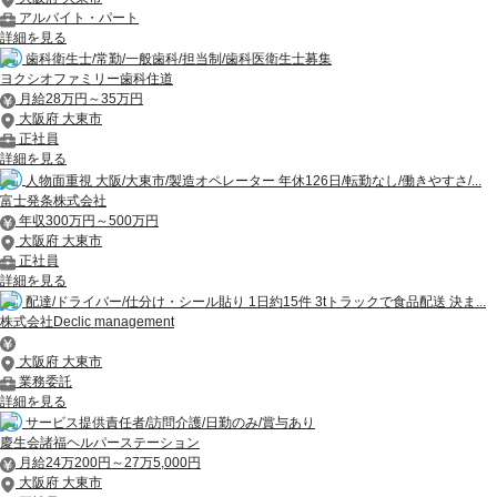
アルバイト・パート
詳細を見る
歯科衛生士/常勤/一般歯科/担当制/歯科医衛生士募集
ヨクシオファミリー歯科住道
月給28万円～35万円
大阪府 大東市
正社員
詳細を見る
人物面重視 大阪/大東市/製造オペレーター 年休126日/転勤なし/働きやすさ/...
富士発条株式会社
年収300万円～500万円
大阪府 大東市
正社員
詳細を見る
配達/ドライバー/仕分け・シール貼り 1日約15件 3tトラックで食品配送 決ま...
株式会社Declic management
大阪府 大東市
業務委託
詳細を見る
サービス提供責任者/訪問介護/日勤のみ/賞与あり
慶生会諸福ヘルパーステーション
月給24万200円～27万5,000円
大阪府 大東市