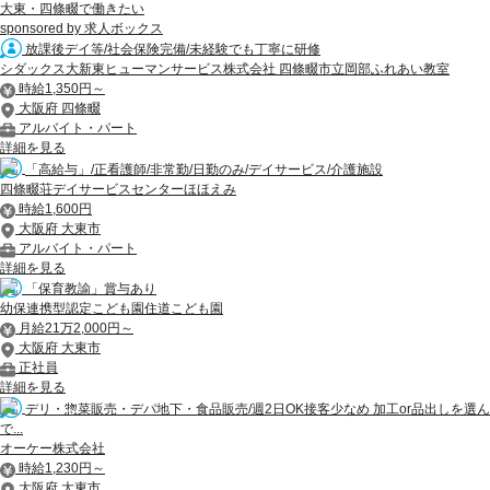
大東・四條畷で働きたい
sponsored by 求人ボックス
放課後デイ等/社会保険完備/未経験でも丁寧に研修
シダックス大新東ヒューマンサービス株式会社 四條畷市立岡部ふれあい教室
時給1,350円～
大阪府 四條畷
アルバイト・パート
詳細を見る
「高給与」/正看護師/非常勤/日勤のみ/デイサービス/介護施設
四條畷荘デイサービスセンターほほえみ
時給1,600円
大阪府 大東市
アルバイト・パート
詳細を見る
「保育教諭」賞与あり
幼保連携型認定こども園住道こども園
月給21万2,000円～
大阪府 大東市
正社員
詳細を見る
デリ・惣菜販売・デパ地下・食品販売/週2日OK接客少なめ 加工or品出しを選ん
で...
オーケー株式会社
時給1,230円～
大阪府 大東市