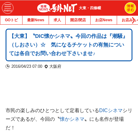
大東・四條畷
GOトピ
最新News
求人
開店/閉店
お店News
お店みち
【大東】〝DIC懐かシネマ〟今回の作品は『潮騒』
（しおさい）☆ 気になるチケットの有無につい
ては各自でお問い合わせ下さいませ♪
2016/04/23 07:00
大阪府
市民の楽しみのひとつとして定着している
DICシネマ
シリ
ーズであるが、今回の〝
懐かシネマ
〟にも名作が登場
だ！