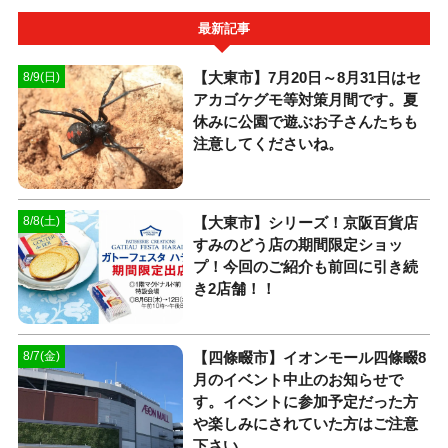
最新記事
【大東市】7月20日～8月31日はセ
8/9(日)
アカゴケグモ等対策月間です。夏
休みに公園で遊ぶお子さんたちも
注意してくださいね。
【大東市】シリーズ！京阪百貨店
8/8(土)
すみのどう店の期間限定ショッ
プ！今回のご紹介も前回に引き続
き2店舗！！
【四條畷市】イオンモール四條畷8
8/7(金)
月のイベント中止のお知らせで
す。イベントに参加予定だった方
や楽しみにされていた方はご注意
下さい。