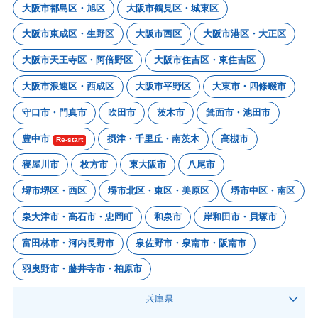
大阪市都島区・旭区
大阪市鶴見区・城東区
大阪市東成区・生野区
大阪市西区
大阪市港区・大正区
大阪市天王寺区・阿倍野区
大阪市住吉区・東住吉区
大阪市浪速区・西成区
大阪市平野区
大東市・四條畷市
守口市・門真市
吹田市
茨木市
箕面市・池田市
豊中市
摂津・千里丘・南茨木
高槻市
Re-start
寝屋川市
枚方市
東大阪市
八尾市
堺市堺区・西区
堺市北区・東区・美原区
堺市中区・南区
泉大津市・高石市・忠岡町
和泉市
岸和田市・貝塚市
富田林市・河内長野市
泉佐野市・泉南市・阪南市
羽曳野市・藤井寺市・柏原市
兵庫県