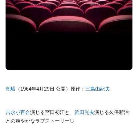
潮騒
（1964年4月29日 公開）原作：
三島由紀夫
吉永小百合
演じる
宮田初江と、
浜田光夫
演じる
久保新治
との爽やかなラブストーリー♡