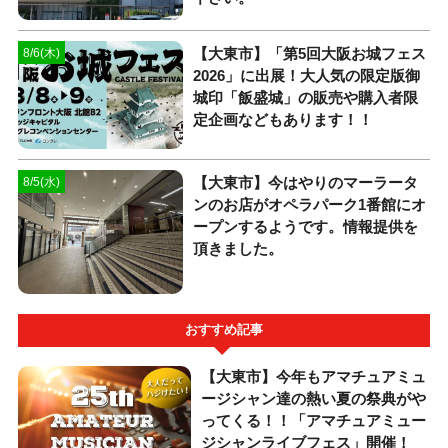
【大東市】「第5回大阪お城フェス
8/6(木)
2026」に出展！大人気の限定版御
城印「飯盛城」の販売や購入者限
定企画などもあります！！
【大東市】今はやりのマーラータ
8/5(水)
ンのお店がオペラパーク1番館にオ
ープンするようです。情報提供を
頂きました。
おすすめ記事
【大東市】今年もアマチュアミュ
ージシャン達の熱い夏の祭典がや
ってくる！！「アマチュアミュー
ジシャンライブフェス」開催！