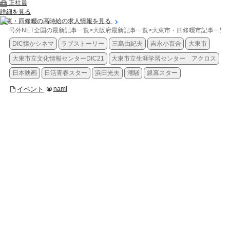
正社員
詳細を見る
大東・四條畷の高時給の求人情報を見る
号外NET全国の最新記事一覧
>
大阪府最新記事一覧
>
大東市・四條畷市記事一覧
>
DIC懐かシネマ
ラブストーリー
三島由紀夫
吉永小百合
大東市
大東市立文化情報センターDIC21
大東市立生涯学習センター アクロス
日本映画
日活青春スター
浜田光夫
潮騒
銀幕スター
イベント
nami