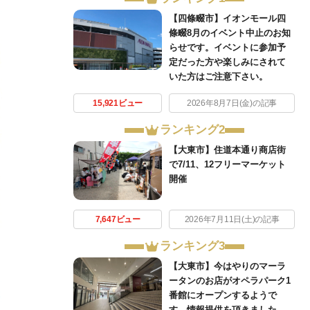
【四條畷市】イオンモール四
條畷8月のイベント中止のお知
らせです。イベントに参加予
定だった方や楽しみにされて
いた方はご注意下さい。
15,921ビュー
2026年8月7日(金)の記事
ランキング2
【大東市】住道本通り商店街
で7/11、12フリーマーケット
開催
7,647ビュー
2026年7月11日(土)の記事
ランキング3
【大東市】今はやりのマーラ
ータンのお店がオペラパーク1
番館にオープンするようで
す。情報提供を頂きました。