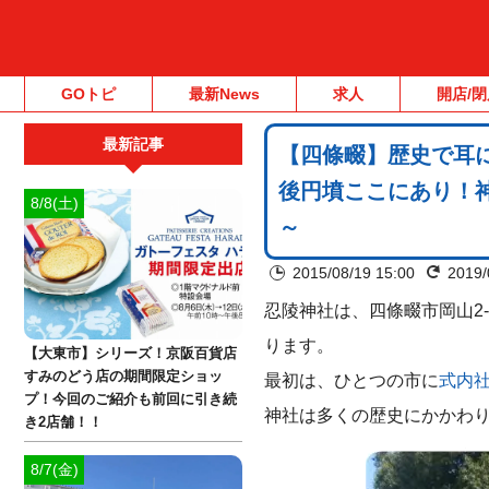
GOトピ
最新News
求人
開店/閉
最新記事
【四條畷】歴史で耳
後円墳ここにあり！神
8/8(土)
～
2015/08/19 15:00
2019/
忍陵神社は、四條畷市岡山2-
ります。
【大東市】シリーズ！京阪百貨店
すみのどう店の期間限定ショッ
最初は、ひとつの市に
式内
プ！今回のご紹介も前回に引き続
神社は多くの歴史にかかわ
き2店舗！！
8/7(金)