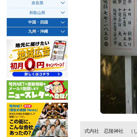
奈良県
和歌山県
中国・四国
九州・沖縄
式内社 忍陵神社 （