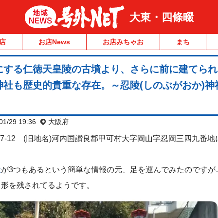
大東・四條畷
店
お店News
お店みちゃお
まち
にする仁徳天皇陵の古墳より、さらに前に建てられ
社も歴史的貴重な存在。～忍陵(しのぶがおか)神
01/29 19:36
大阪府
7-12 (旧地名)河内国讃良郡甲可村大字岡山字忍岡三四九番
社
が3つもあるという簡単な情報の元、足を運んでみたのですが
り形を残されてるようです。