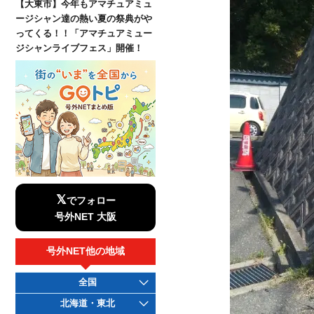
【大東市】今年もアマチュアミュ
ージシャン達の熱い夏の祭典がや
ってくる！！「アマチュアミュー
ジシャンライブフェス」開催！
𝕏
でフォロー
号外NET 大阪
号外NET他の地域
全国
北海道・東北