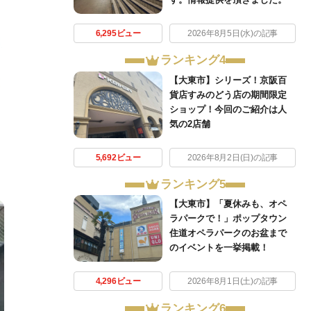
6,295ビュー
2026年8月5日(水)の記事
ランキング4
【大東市】シリーズ！京阪百
貨店すみのどう店の期間限定
ショップ！今回のご紹介は人
気の2店舗
5,692ビュー
2026年8月2日(日)の記事
ランキング5
【大東市】「夏休みも、オペ
ラパークで！」ポップタウン
住道オペラパークのお盆まで
のイベントを一挙掲載！
4,296ビュー
2026年8月1日(土)の記事
ランキング6