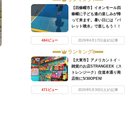
【四條畷市】イオンモール四
條畷に子ども達の楽しみが帰
って来ます。暑い日には「パ
レット噴水」で楽しもう！！
484ビュー
2026年4月17日(金)の記事
ランキング8
【大東市】アメリカントイ・
雑貨のお店STRANGEEK（ス
トレンジーク）住道本通り商
店街に5/30OPEN!
471ビュー
2026年5月30日(土)の記事