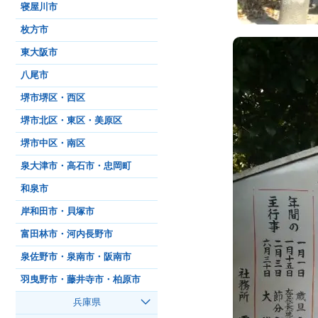
寝屋川市
枚方市
東大阪市
八尾市
堺市堺区・西区
堺市北区・東区・美原区
堺市中区・南区
泉大津市・高石市・忠岡町
和泉市
岸和田市・貝塚市
富田林市・河内長野市
泉佐野市・泉南市・阪南市
羽曳野市・藤井寺市・柏原市
兵庫県