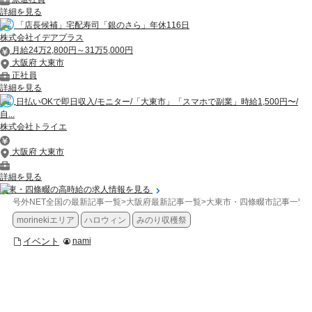
詳細を見る
「店長候補」宅配寿司「銀のさら」年休116日
株式会社イデアプラス
月給24万2,800円～31万5,000円
大阪府 大東市
正社員
詳細を見る
日払いOKで即日収入/モニター/「大東市」「スマホで副業」時給1,500円〜/
自...
株式会社トライエ
大阪府 大東市
詳細を見る
大東・四條畷の高時給の求人情報を見る
号外NET全国の最新記事一覧
>
大阪府最新記事一覧
>
大東市・四條畷市記事一覧
>
morinekiエリア
ハロウィン
みのり収穫祭
イベント
nami