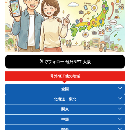
𝕏
でフォロー 号外NET 大阪
号外NET他の地域
全国
北海道・東北
関東
中部
関西