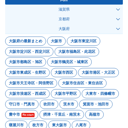
滋賀県
京都府
大阪府
大阪府の最新まとめ
大阪市
大阪市東淀川区
大阪市淀川区・西淀川区
大阪市福島区・此花区
大阪市都島区・旭区
大阪市鶴見区・城東区
大阪市東成区・生野区
大阪市西区
大阪市港区・大正区
大阪市天王寺区・阿倍野区
大阪市住吉区・東住吉区
大阪市浪速区・西成区
大阪市平野区
大東市・四條畷市
守口市・門真市
吹田市
茨木市
箕面市・池田市
豊中市
摂津・千里丘・南茨木
高槻市
Re-start
寝屋川市
枚方市
東大阪市
八尾市