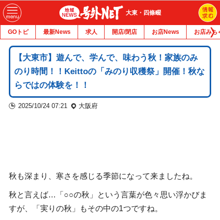
大東・四條畷
GOトピ
最新News
求人
開店/閉店
お店News
お店みち
【大東市】遊んで、学んで、味わう秋！家族のみ
のり時間！！Keittoの「みのり収穫祭」開催！秋な
らではの体験を！！
2025/10/24 07:21
大阪府
秋も深まり、寒さを感じる季節になって来ましたね。
秋と言えば…「○○の秋」という言葉が色々思い浮かびま
すが、「実りの秋」もその中の1つですね。