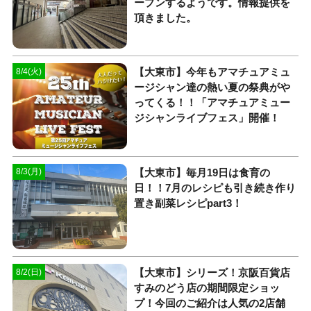
ープンするようです。情報提供を
頂きました。
【大東市】今年もアマチュアミュ
8/4(火)
ージシャン達の熱い夏の祭典がや
ってくる！！「アマチュアミュー
ジシャンライブフェス」開催！
【大東市】毎月19日は食育の
8/3(月)
日！！7月のレシピも引き続き作り
置き副菜レシピpart3！
【大東市】シリーズ！京阪百貨店
8/2(日)
すみのどう店の期間限定ショッ
プ！今回のご紹介は人気の2店舗