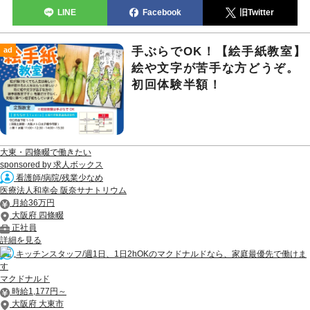
LINE
Facebook
旧Twitter
手ぶらでOK！【絵手紙教室】
ad
絵や文字が苦手な方どうぞ。
初回体験半額！
大東・四條畷で働きたい
sponsored by 求人ボックス
看護師/病院/残業少なめ
医療法人和幸会 阪奈サナトリウム
月給36万円
大阪府 四條畷
正社員
詳細を見る
キッチンスタッフ/週1日、1日2hOKのマクドナルドなら、家庭最優先で働けま
す
マクドナルド
時給1,177円～
大阪府 大東市