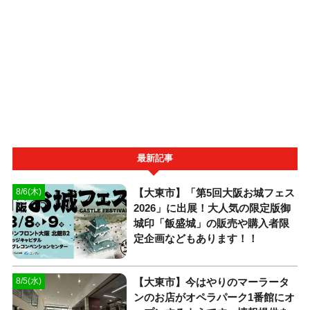
最新記事
【大東市】「第5回大阪お城フェス
8/6(木)
2026」に出展！大人気の限定版御
城印「飯盛城」の販売や購入者限
定企画などもあります！！
【大東市】今はやりのマーラータ
8/5(水)
ンのお店がオペラパーク1番館にオ