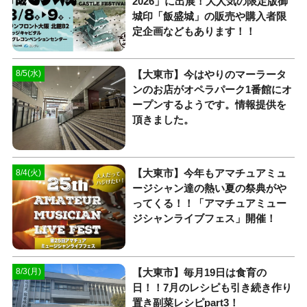
2026」に出展！大人気の限定版御
城印「飯盛城」の販売や購入者限
定企画などもあります！！
【大東市】今はやりのマーラータ
8/5(水)
ンのお店がオペラパーク1番館にオ
ープンするようです。情報提供を
頂きました。
【大東市】今年もアマチュアミュ
8/4(火)
ージシャン達の熱い夏の祭典がや
ってくる！！「アマチュアミュー
ジシャンライブフェス」開催！
【大東市】毎月19日は食育の
8/3(月)
日！！7月のレシピも引き続き作り
置き副菜レシピpart3！