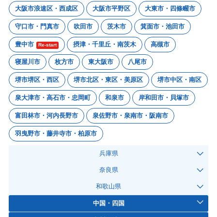
大阪市浪速区・西成区
大阪市平野区
大東市・四條畷市
守口市・門真市
吹田市
茨木市
箕面市・池田市
豊中市
摂津・千里丘・南茨木
高槻市
Re-start
寝屋川市
枚方市
東大阪市
八尾市
堺市堺区・西区
堺市北区・東区・美原区
堺市中区・南区
泉大津市・高石市・忠岡町
和泉市
岸和田市・貝塚市
富田林市・河内長野市
泉佐野市・泉南市・阪南市
羽曳野市・藤井寺市・柏原市
兵庫県
奈良県
和歌山県
中国・四国