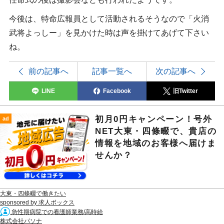
今後は、特命広報員として活動されるそうなので「火消
武将よっしー」を見かけた時は声を掛けてあげて下さい
ね。
前の記事へ
記事一覧へ
次の記事へ
LINE
Facebook
旧Twitter
初月0円キャンペーン！号外
ad
NET大東・四條畷で、貴店の
情報を地域のお客様へ届けま
せんか？
大東・四條畷で働きたい
sponsored by 求人ボックス
急性期病院での看護師業務/高時給
株式会社パソナ