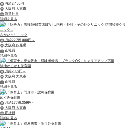
時給2,450円
大阪府 大東市
派遣社員
詳細を見る
「駅チカ」看護師/残業ほぼなし/内科・外科・その他クリニック 訪問診療クリ
ニック...
さかいクリニック
月給22万5,000円～
大阪府 四條畷
正社員
詳細を見る
「保育士」東大阪市・経験者優遇、ブランクOK、キャリアアップ応援
鴻池かるがも保育園
月給20万円～
大阪府 大東市
正社員
詳細を見る
「保育士」門真市・認可保育園
めぐみ保育園
月給17万9,359円～
大阪府 大東市
正社員
詳細を見る
「保育士」寝屋川市・認可外保育園