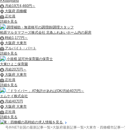
A Kiddyland
月給19万4,460円～
大阪府 四條畷
正社員
詳細を見る
調理補助・無資格可の調理師/調理スタッフ
柏原マルタマフーズ株式会社 北条ふれあいホーム内の厨房
時給1,177円～
大阪府 大東市
アルバイト・パート
詳細を見る
小規模 認可外保育園の保育士
大東ひよこ保育園
月給20万円～
大阪府 大東市
正社員
詳細を見る
「ドライバー 」AT免許があればOK/月給40万円～
エムケイ株式会社
月給40万円
大阪府 大東市
正社員
詳細を見る
大東・四條畷の高時給の求人情報を見る
号外NET全国の最新記事一覧
>
大阪府最新記事一覧
>
大東市・四條畷市記事一覧
>