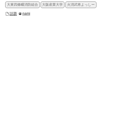
大東四條畷消防組合
大阪産業大学
火消武将よっしー
話題
nami