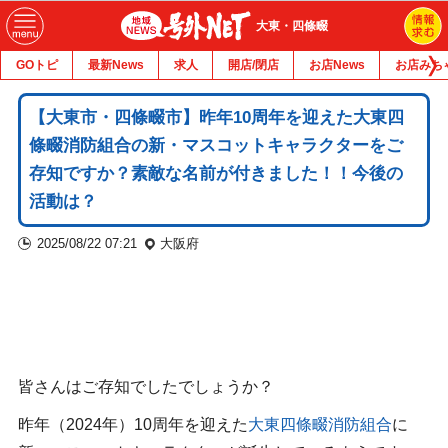
大東・四條畷
GOトピ
最新News
求人
開店/閉店
お店News
お店みち
【大東市・四條畷市】昨年10周年を迎えた大東四
條畷消防組合の新・マスコットキャラクターをご
存知ですか？素敵な名前が付きました！！今後の
活動は？
2025/08/22 07:21
大阪府
皆さんはご存知でしたでしょうか？
昨年（2024年）10周年を迎えた
大東四條畷消防組合
に