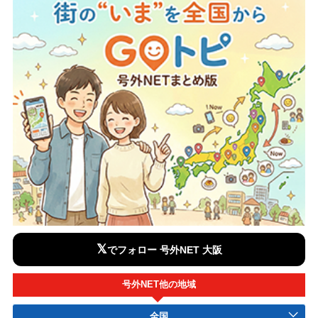
𝕏
でフォロー 号外NET 大阪
号外NET他の地域
全国