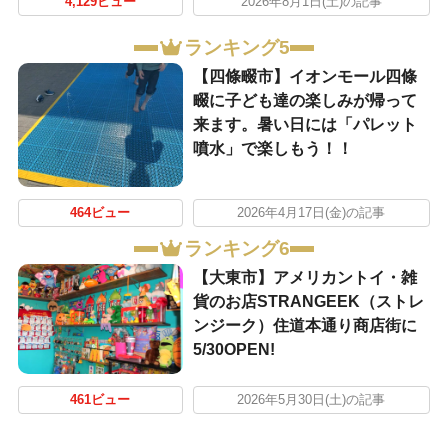
4,129ビュー
2026年8月1日(土)の記事
ランキング5
【四條畷市】イオンモール四條
畷に子ども達の楽しみが帰って
来ます。暑い日には「パレット
噴水」で楽しもう！！
464ビュー
2026年4月17日(金)の記事
ランキング6
【大東市】アメリカントイ・雑
貨のお店STRANGEEK（ストレ
ンジーク）住道本通り商店街に
5/30OPEN!
461ビュー
2026年5月30日(土)の記事