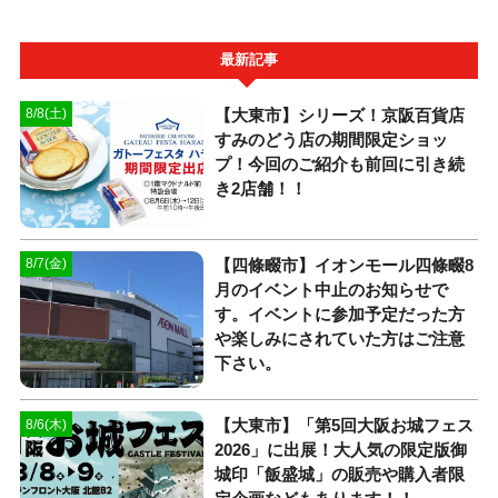
最新記事
【大東市】シリーズ！京阪百貨店
8/8(土)
すみのどう店の期間限定ショッ
プ！今回のご紹介も前回に引き続
き2店舗！！
【四條畷市】イオンモール四條畷8
8/7(金)
月のイベント中止のお知らせで
す。イベントに参加予定だった方
や楽しみにされていた方はご注意
下さい。
【大東市】「第5回大阪お城フェス
8/6(木)
2026」に出展！大人気の限定版御
城印「飯盛城」の販売や購入者限