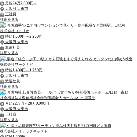
月給24万7,000円～
大阪府 大東市
正社員
詳細を見る
介護助手/シニア向けマンションで見守り・食事配膳など野崎駅。日払可
株式会社コトリオ
時給1,500円～2,250円
大阪府 大東市
派遣社員
詳細を見る
製造「組立・加工」/駅チカ未経験もすぐ覚えられる カンタンねじ締め&検査
株式会社ワークナビ
時給1,400円～1,750円
大阪府 大東市
派遣社員
詳細を見る
介護福祉士/介護職員・ヘルパー/賞与あり/特別養護老人ホーム/日勤・夜勤
社会福祉法人敬信福祉会特別養護老人ホームあいの里竜間
月給22万円～28万8,000円
大阪府 大東市
正社員
詳細を見る
生産・品質管理/黙ルーティン部品検査月収約27万円ほど大東市
株式会社メイテックキャスト
時給1,500円～