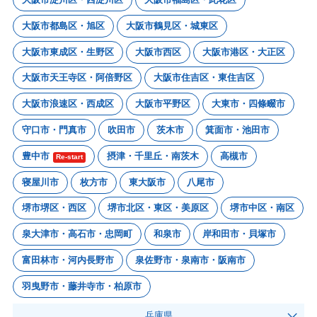
大阪市都島区・旭区
大阪市鶴見区・城東区
大阪市東成区・生野区
大阪市西区
大阪市港区・大正区
大阪市天王寺区・阿倍野区
大阪市住吉区・東住吉区
大阪市浪速区・西成区
大阪市平野区
大東市・四條畷市
守口市・門真市
吹田市
茨木市
箕面市・池田市
豊中市
摂津・千里丘・南茨木
高槻市
Re-start
寝屋川市
枚方市
東大阪市
八尾市
堺市堺区・西区
堺市北区・東区・美原区
堺市中区・南区
泉大津市・高石市・忠岡町
和泉市
岸和田市・貝塚市
富田林市・河内長野市
泉佐野市・泉南市・阪南市
羽曳野市・藤井寺市・柏原市
兵庫県