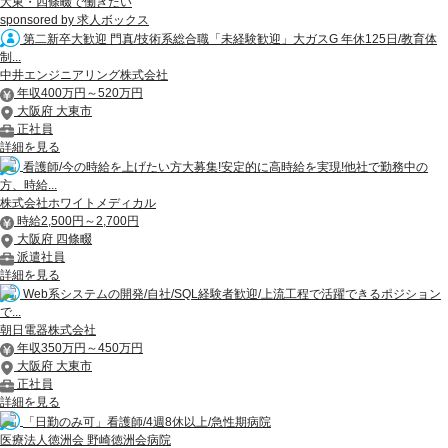
大東・四條畷で働きたい
sponsored by 求人ボックス
第二新卒大歓迎 門真/技術系総合職「未経験歓迎」大ガスG 年休125日/教育体
制...
中井エンジニアリング株式会社
年収400万円～520万円
大阪府 大東市
正社員
詳細を見る
看護師/今の時給を上げたい方大募集!安定的に高時給を実現!他社で勤務中の
方、時給...
株式会社ホワイトメディカル
時給2,500円～2,700円
大阪府 四條畷
派遣社員
詳細を見る
Web系システムの開発/自社/SQL経験者歓迎/上流工程で活躍できるポジション
で...
朝日電器株式会社
年収350万円～450万円
大阪府 大東市
正社員
詳細を見る
「日勤のみ可」看護師/4週8休以上/急性期病院
医療法人徳洲会 野崎徳洲会病院