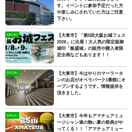
す。イベントに参加予定だった方
や楽しみにされていた方はご注意
下さい。
【大東市】「第5回大阪お城フェス
8/6(木)
2026」に出展！大人気の限定版御
城印「飯盛城」の販売や購入者限
定企画などもあります！！
【大東市】今はやりのマーラータ
8/5(水)
ンのお店がオペラパーク1番館にオ
ープンするようです。情報提供を
頂きました。
【大東市】今年もアマチュアミュ
8/4(火)
ージシャン達の熱い夏の祭典がや
ってくる！！「アマチュアミュー