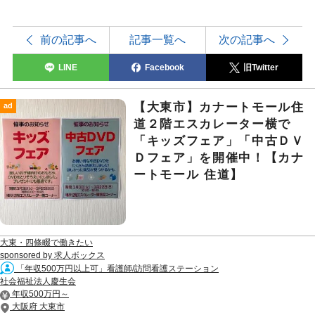
前の記事へ
記事一覧へ
次の記事へ
LINE
Facebook
旧Twitter
【大東市】カナートモール住
ad
道２階エスカレーター横で
「キッズフェア」「中古ＤＶ
Ｄフェア」を開催中！【カナ
ートモール 住道】
大東・四條畷で働きたい
sponsored by 求人ボックス
「年収500万円以上可」看護師/訪問看護ステーション
社会福祉法人慶生会
年収500万円～
大阪府 大東市