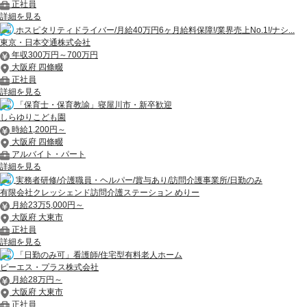
正社員
詳細を見る
ホスピタリティドライバー/月給40万円6ヶ月給料保障!/業界売上No.1!/ナシ...
東京・日本交通株式会社
年収300万円～700万円
大阪府 四條畷
正社員
詳細を見る
「保育士・保育教諭」寝屋川市・新卒歓迎
しらゆりこども園
時給1,200円～
大阪府 四條畷
アルバイト・パート
詳細を見る
実務者研修/介護職員・ヘルパー/賞与あり/訪問介護事業所/日勤のみ
有限会社クレッシェンド訪問介護ステーション めりー
月給23万5,000円～
大阪府 大東市
正社員
詳細を見る
「日勤のみ可」看護師/住宅型有料老人ホーム
ピーエス・プラス株式会社
月給28万円～
大阪府 大東市
正社員