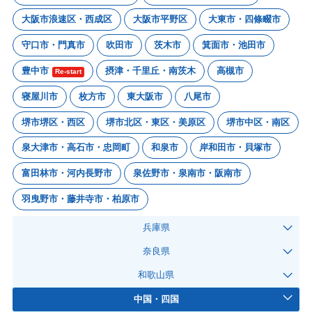
大阪市浪速区・西成区
大阪市平野区
大東市・四條畷市
守口市・門真市
吹田市
茨木市
箕面市・池田市
豊中市
摂津・千里丘・南茨木
高槻市
Re-start
寝屋川市
枚方市
東大阪市
八尾市
堺市堺区・西区
堺市北区・東区・美原区
堺市中区・南区
泉大津市・高石市・忠岡町
和泉市
岸和田市・貝塚市
富田林市・河内長野市
泉佐野市・泉南市・阪南市
羽曳野市・藤井寺市・柏原市
兵庫県
奈良県
和歌山県
中国・四国