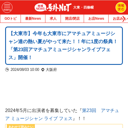
大東・四條畷
GOトピ
最新News
求人
開店/閉店
お店News
お店みち
【大東市】今年も大東市にアマチュアミュージシ
ャン達の熱い夏がやって来た！！年に1度の祭典！
「第23回アマチュアミュージシャンライブフェ
ス」開催！
2024/08/03 10:00
大阪府
2024年5月に出演者を募集していた『
第23回 アマチュ
ア ミュージシャン ライブ フェス
』！！