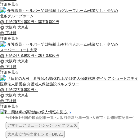
詳細を見る
介護職員・ヘルパー/介護福祉士/グループホーム/残業なし・少なめ
北条グループホーム
月給25万4,000円～30万5,000円
大阪府 大東市
正社員
詳細を見る
介護職員・ヘルパー/介護福祉士/有料老人ホーム/残業なし・少なめ
スーパー・コート大東
月給24万8,900円～26万3,620円
大阪府 大東市
正社員
詳細を見る
「日勤のみ可」看護師/4週8休以上/介護老人保健施設 デイケア ショートステイ
医療法人朋愛会 介護老人保健施設ベルフラワー
月給22万6,000円～
大阪府 大東市
正社員
詳細を見る
大東・四條畷の高時給の求人情報を見る
号外NET全国の最新記事一覧
>
大阪府最新記事一覧
>
大東市・四條畷市記事一覧
>
アマチュア ミュージシャン ライブ フェス
大東市立情報文化センターDIC21