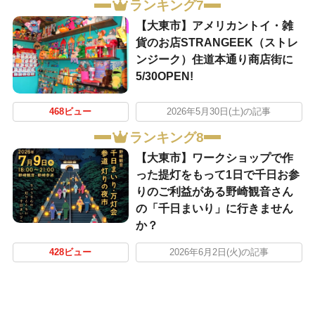
ランキング7
【大東市】アメリカントイ・雑
貨のお店STRANGEEK（ストレ
ンジーク）住道本通り商店街に
5/30OPEN!
468ビュー
2026年5月30日(土)の記事
ランキング8
【大東市】ワークショップで作
った提灯をもって1日で千日お参
りのご利益がある野崎観音さん
の「千日まいり」に行きません
か？
428ビュー
2026年6月2日(火)の記事