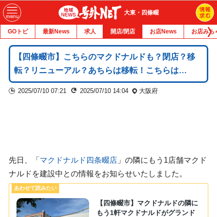
大東・四條畷
GOトピ
最新News
求人
開店/閉店
お店News
お店みち
【四條畷市】こちらのマクドナルドも？閉店？移
転？リニューアル？あちらは移転！こちらは…
2025/07/10 07:21
2025/07/10 14:04
大阪府
先日、「
マクドナルド四条畷店
」の隣にもう1店舗マクド
ナルドを建設中との情報をお知らせいたしました。
【四條畷市】マクドナルドの隣に
もう1軒マクドナルドがグランド