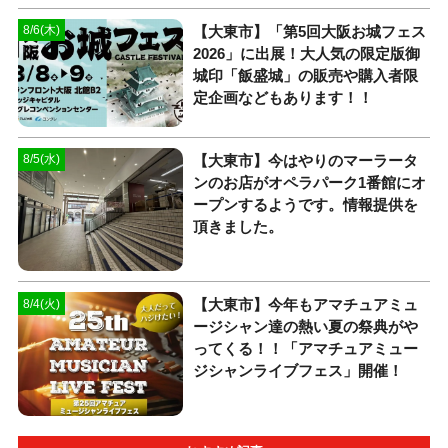
【大東市】「第5回大阪お城フェス
8/6(木)
2026」に出展！大人気の限定版御
城印「飯盛城」の販売や購入者限
定企画などもあります！！
【大東市】今はやりのマーラータ
8/5(水)
ンのお店がオペラパーク1番館にオ
ープンするようです。情報提供を
頂きました。
【大東市】今年もアマチュアミュ
8/4(火)
ージシャン達の熱い夏の祭典がや
ってくる！！「アマチュアミュー
ジシャンライブフェス」開催！