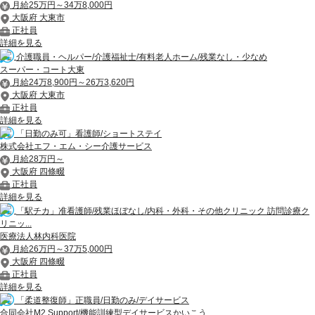
月給25万円～34万8,000円
大阪府 大東市
正社員
詳細を見る
介護職員・ヘルパー/介護福祉士/有料老人ホーム/残業なし・少なめ
スーパー・コート大東
月給24万8,900円～26万3,620円
大阪府 大東市
正社員
詳細を見る
「日勤のみ可」看護師/ショートステイ
株式会社エフ・エム・シー介護サービス
月給28万円～
大阪府 四條畷
正社員
詳細を見る
「駅チカ」准看護師/残業ほぼなし/内科・外科・その他クリニック 訪問診療ク
リニッ...
医療法人林内科医院
月給26万円～37万5,000円
大阪府 四條畷
正社員
詳細を見る
「柔道整復師」正職員/日勤のみ/デイサービス
合同会社M2 Support/機能訓練型デイサービスかいこう