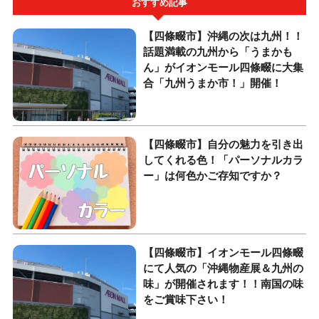
おすすめ記事
【四條畷市】沖縄の次は九州！！
話題満載の九州から「うまかも
ん」がイオンモール四條畷に大集
合「九州うまか市！」開催！
【四條畷市】自分の魅力を引き出
してくれる色！「パーソナルカラ
ー」は何色かご存知ですか？
【四條畷市】イオンモール四條畷
にて人気の「沖縄物産展＆九州の
味」が開催されます！！南国の味
をご賞味下さい！