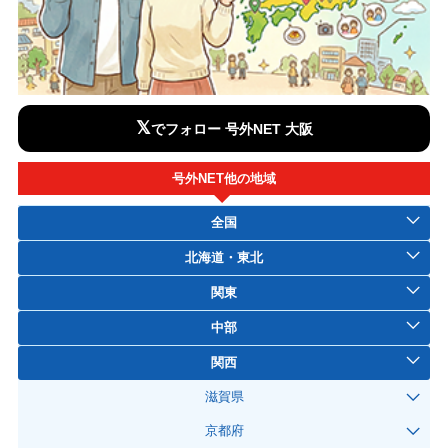
𝕏
でフォロー 号外NET 大阪
号外NET他の地域
全国
北海道・東北
関東
中部
関西
滋賀県
京都府