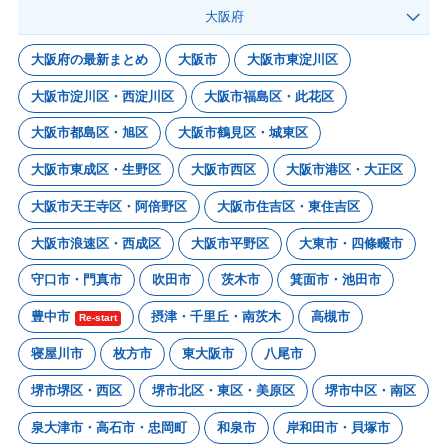
大阪府
大阪府の最新まとめ
大阪市
大阪市東淀川区
大阪市淀川区・西淀川区
大阪市福島区・此花区
大阪市都島区・旭区
大阪市鶴見区・城東区
大阪市東成区・生野区
大阪市西区
大阪市港区・大正区
大阪市天王寺区・阿倍野区
大阪市住吉区・東住吉区
大阪市浪速区・西成区
大阪市平野区
大東市・四條畷市
守口市・門真市
吹田市
茨木市
箕面市・池田市
豊中市
摂津・千里丘・南茨木
高槻市
Re-start
寝屋川市
枚方市
東大阪市
八尾市
堺市堺区・西区
堺市北区・東区・美原区
堺市中区・南区
泉大津市・高石市・忠岡町
和泉市
岸和田市・貝塚市