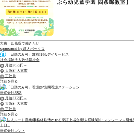
ぷら幼児童学園 四条畷教室】
大東・四條畷で働きたい
sponsored by 求人ボックス
「日勤のみ可」准看護師/デイサービス
社会福祉法人敬信福祉会
月給26万円～
大阪府 大東市
正社員
詳細を見る
「日勤のみ可」看護師/訪問看護ステーション
株式会社S&S
月給27万円～
大阪府 大東市
正社員
詳細を見る
法人ルート営業/事務経験活かせる東証上場企業!未経験8割・マンツーマン研修/
土日...
株式会社レント