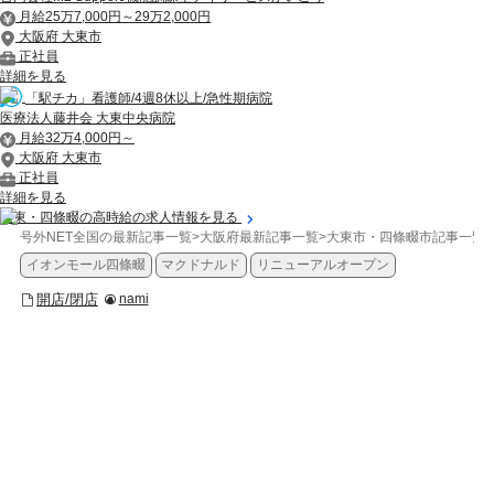
月給25万7,000円～29万2,000円
大阪府 大東市
正社員
詳細を見る
「駅チカ」看護師/4週8休以上/急性期病院
医療法人藤井会 大東中央病院
月給32万4,000円～
大阪府 大東市
正社員
詳細を見る
大東・四條畷の高時給の求人情報を見る
号外NET全国の最新記事一覧
>
大阪府最新記事一覧
>
大東市・四條畷市記事一覧
>
イオンモール四條畷
マクドナルド
リニューアルオープン
開店/閉店
nami