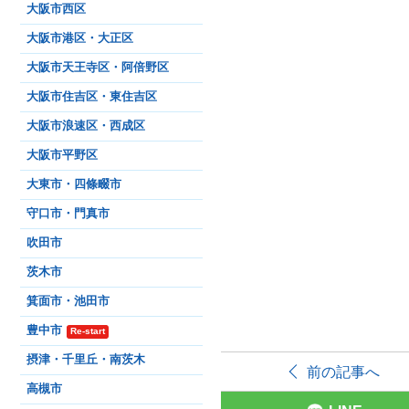
大阪市西区
大阪市港区・大正区
大阪市天王寺区・阿倍野区
大阪市住吉区・東住吉区
大阪市浪速区・西成区
大阪市平野区
大東市・四條畷市
守口市・門真市
吹田市
茨木市
箕面市・池田市
豊中市
Re-start
摂津・千里丘・南茨木
前の記事へ
高槻市