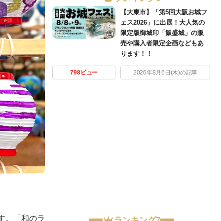
【大東市】「第5回大阪お城フ
ェス2026」に出展！大人気の
限定版御城印「飯盛城」の販
売や購入者限定企画などもあ
ります！！
798ビュー
2026年8月6日(木)の記事
す。「和のラ
ランキング7