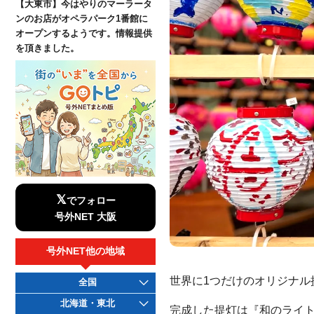
【大東市】今はやりのマーラータ
ンのお店がオペラパーク1番館に
オープンするようです。情報提供
を頂きました。
𝕏
でフォロー
号外NET 大阪
号外NET他の地域
世界に1つだけのオリジナル
全国
北海道・東北
完成した提灯は『和のライ