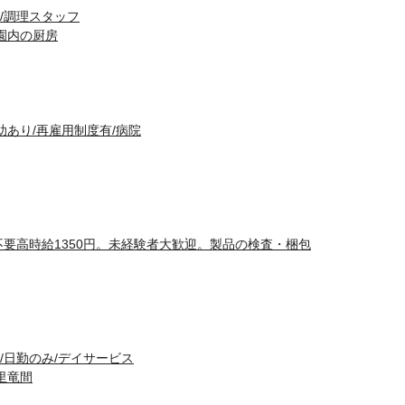
/調理スタッフ
園内の厨房
助あり/再雇用制度有/病院
不要高時給1350円。未経験者大歓迎。製品の検査・梱包
/日勤のみ/デイサービス
里竜間