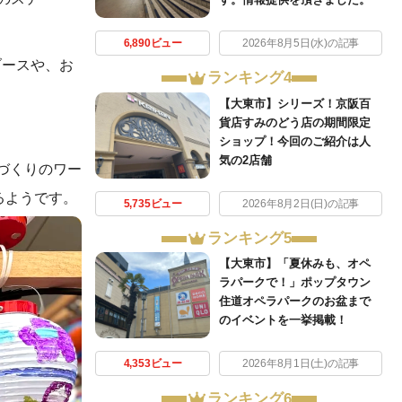
6,890ビュー
2026年8月5日(水)の記事
ブースや、お
ランキング4
【大東市】シリーズ！京阪百
貨店すみのどう店の期間限定
ショップ！今回のご紹介は人
気の2店舗
づくりのワー
るようです。
5,735ビュー
2026年8月2日(日)の記事
ランキング5
【大東市】「夏休みも、オペ
ラパークで！」ポップタウン
住道オペラパークのお盆まで
のイベントを一挙掲載！
4,353ビュー
2026年8月1日(土)の記事
ランキング6