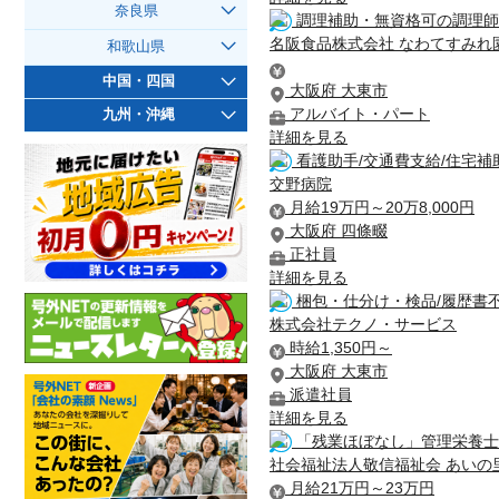
奈良県
調理補助・無資格可の調理師
名阪食品株式会社 なわてすみれ
和歌山県
中国・四国
大阪府 大東市
アルバイト・パート
九州・沖縄
詳細を見る
看護助手/交通費支給/住宅補
交野病院
月給19万円～20万8,000円
大阪府 四條畷
正社員
詳細を見る
梱包・仕分け・検品/履歴書
株式会社テクノ・サービス
時給1,350円～
大阪府 大東市
派遣社員
詳細を見る
「残業ほぼなし」管理栄養士
社会福祉法人敬信福祉会 あいの
月給21万円～23万円