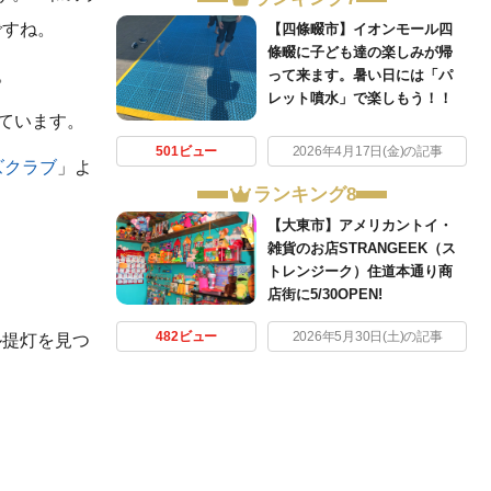
ですね。
【四條畷市】イオンモール四
條畷に子ども達の楽しみが帰
。
って来ます。暑い日には「パ
レット噴水」で楽しもう！！
っています。
501ビュー
2026年4月17日(金)の記事
ズクラブ
」よ
ランキング8
【大東市】アメリカントイ・
雑貨のお店STRANGEEK（ス
トレンジーク）住道本通り商
店街に5/30OPEN!
482ビュー
2026年5月30日(土)の記事
ル提灯を見つ