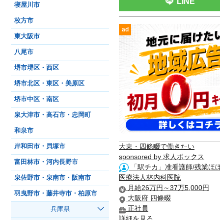
LINE
寝屋川市
枚方市
ad
東大阪市
八尾市
堺市堺区・西区
堺市北区・東区・美原区
堺市中区・南区
泉大津市・高石市・忠岡町
和泉市
大東・四條畷で働きたい
岸和田市・貝塚市
sponsored by 求人ボックス
富田林市・河内長野市
「駅チカ」准看護師/残業ほぼ
医療法人林内科医院
泉佐野市・泉南市・阪南市
月給26万円～37万5,000円
羽曳野市・藤井寺市・柏原市
大阪府 四條畷
正社員
兵庫県
詳細を見る