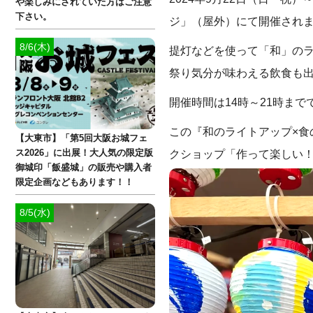
や楽しみにされていた方はご注意
下さい。
ジ」（屋外）にて開催され
8/6(木)
提灯などを使って「和」の
祭り気分が味わえる飲食も
開催時間は14時～21時まで
この『和のライトアップ×
【大東市】「第5回大阪お城フェ
クショップ「作って楽しい！
ス2026」に出展！大人気の限定版
御城印「飯盛城」の販売や購入者
限定企画などもあります！！
8/5(水)