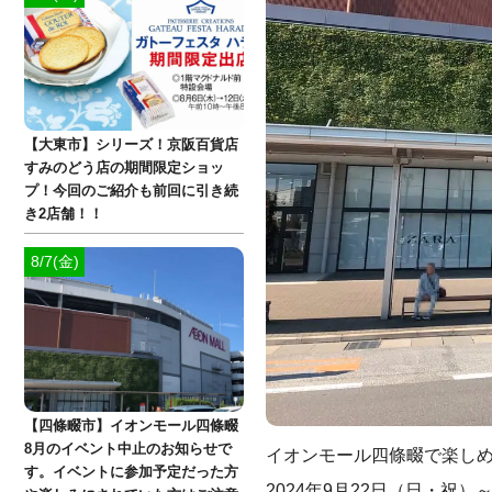
【大東市】シリーズ！京阪百貨店
すみのどう店の期間限定ショッ
プ！今回のご紹介も前回に引き続
き2店舗！！
8/7(金)
【四條畷市】イオンモール四條畷
8月のイベント中止のお知らせで
イオンモール四條畷で楽しめ
す。イベントに参加予定だった方
2024年9月22日（日・祝