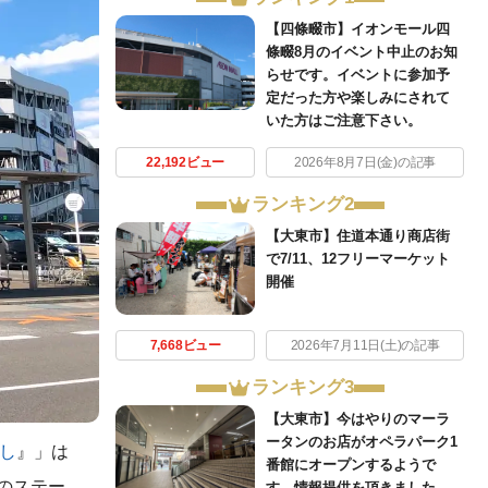
【四條畷市】イオンモール四
條畷8月のイベント中止のお知
らせです。イベントに参加予
定だった方や楽しみにされて
いた方はご注意下さい。
22,192ビュー
2026年8月7日(金)の記事
ランキング2
【大東市】住道本通り商店街
で7/11、12フリーマーケット
開催
7,668ビュー
2026年7月11日(土)の記事
ランキング3
【大東市】今はやりのマーラ
ータンのお店がオペラパーク1
し
』」は
番館にオープンするようで
空のステー
す。情報提供を頂きました。