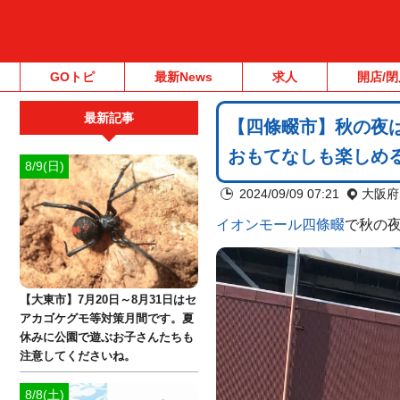
GOトピ
最新News
求人
開店/閉
最新記事
【四條畷市】秋の夜
おもてなしも楽しめ
8/9(日)
2024/09/09 07:21
大阪府
イオンモール四條畷
で秋の
【大東市】7月20日～8月31日はセ
アカゴケグモ等対策月間です。夏
休みに公園で遊ぶお子さんたちも
注意してくださいね。
8/8(土)