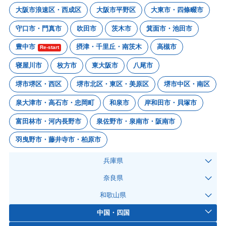
大阪市浪速区・西成区
大阪市平野区
大東市・四條畷市
守口市・門真市
吹田市
茨木市
箕面市・池田市
豊中市
摂津・千里丘・南茨木
高槻市
Re-start
寝屋川市
枚方市
東大阪市
八尾市
堺市堺区・西区
堺市北区・東区・美原区
堺市中区・南区
泉大津市・高石市・忠岡町
和泉市
岸和田市・貝塚市
富田林市・河内長野市
泉佐野市・泉南市・阪南市
羽曳野市・藤井寺市・柏原市
兵庫県
奈良県
和歌山県
中国・四国