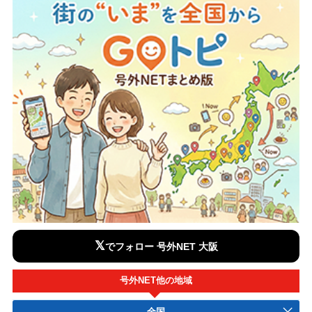
𝕏
でフォロー 号外NET 大阪
号外NET他の地域
全国