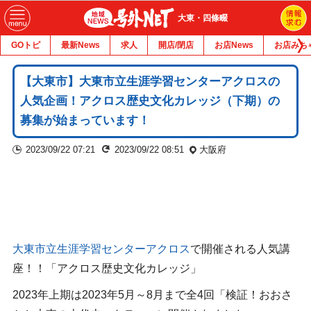
大東・四條畷
GOトピ
最新News
求人
開店/閉店
お店News
お店みち
【大東市】大東市立生涯学習センターアクロスの
人気企画！アクロス歴史文化カレッジ（下期）の
募集が始まっています！
2023/09/22 07:21
2023/09/22 08:51
大阪府
大東市立生涯学習センターアクロス
で開催される人気講
座！！「アクロス歴史文化カレッジ」
2023年上期は2023年5月～8月まで全4回「検証！おおさ