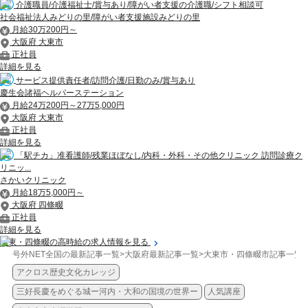
介護職員/介護福祉士/賞与あり/障がい者支援の介護職/シフト相談可
社会福祉法人みどりの里/障がい者支援施設みどりの里
月給30万200円～
大阪府 大東市
正社員
詳細を見る
サービス提供責任者/訪問介護/日勤のみ/賞与あり
慶生会諸福ヘルパーステーション
月給24万200円～27万5,000円
大阪府 大東市
正社員
詳細を見る
「駅チカ」准看護師/残業ほぼなし/内科・外科・その他クリニック 訪問診療ク
リニッ...
さかいクリニック
月給18万5,000円～
大阪府 四條畷
正社員
詳細を見る
大東・四條畷の高時給の求人情報を見る
号外NET全国の最新記事一覧
>
大阪府最新記事一覧
>
大東市・四條畷市記事一覧
>
アクロス歴史文化カレッジ
三好長慶をめぐる城ー河内・大和の国境の世界ー
人気講座