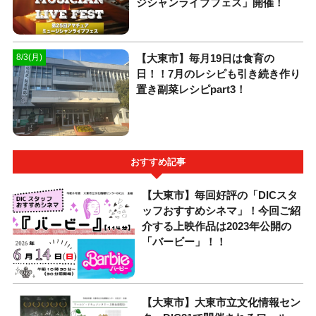
ジシャンライブフェス」開催！
【大東市】毎月19日は食育の
8/3(月)
日！！7月のレシピも引き続き作り
置き副菜レシピpart3！
おすすめ記事
【大東市】毎回好評の「DICスタ
ッフおすすめシネマ」！今回ご紹
介する上映作品は2023年公開の
「バービー」！！
【大東市】大東市立文化情報セン