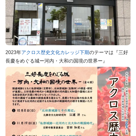
2023年
アクロス歴史文化カレッジ下期
のテーマは『三好
長慶をめぐる城ー河内・大和の国境の世界ー』