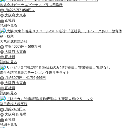
株式会社ビーナス/ビーナスプラス四條畷
月給26万7,050円～
大阪府 大東市
正社員
詳細を見る
大阪/大東市/発泡スチロールのCAD設計「正社員」テレワークあり・教育体
制・残業...
大竜化成株式会社
年収400万円～500万円
大阪府 大東市
正社員
詳細を見る
リハビリ専門職/訪問看護/日勤のみ/理学療法士/作業療法士/夜勤なし
慶生会訪問看護ステーション 住道サテライト
月給30万円～41万6,666円
大阪府 大東市
正社員
詳細を見る
「駅チカ」/准看護師/常勤/夜勤あり/産婦人科/クリニック
福田産婦人科医院
月給24万円～
大阪府 四條畷
正社員
詳細を見る