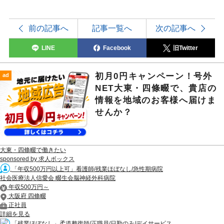
前の記事へ
記事一覧へ
次の記事へ
LINE
Facebook
旧Twitter
初月0円キャンペーン！号外
ad
NET大東・四條畷で、貴店の
情報を地域のお客様へ届けま
せんか？
大東・四條畷で働きたい
sponsored by 求人ボックス
「年収500万円以上可」看護師/残業ほぼなし/急性期病院
社会医療法人信愛会 畷生会脳神経外科病院
年収500万円～
大阪府 四條畷
正社員
詳細を見る
「残業ほぼなし」柔道整復師/正職員/日勤のみ/デイサービス