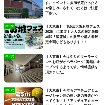
す。イベントに参加予定だった方
や楽しみにされていた方はご注意
下さい。
【大東市】「第5回大阪お城フェス
8/6(木)
2026」に出展！大人気の限定版御
城印「飯盛城」の販売や購入者限
定企画などもあります！！
【大東市】今はやりのマーラータ
8/5(水)
ンのお店がオペラパーク1番館にオ
ープンするようです。情報提供を
頂きました。
【大東市】今年もアマチュアミュ
8/4(火)
ージシャン達の熱い夏の祭典がや
ってくる！！「アマチュアミュー