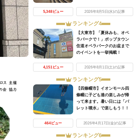
5,348ビュー
2026年8月5日(水)の記事
ランキング4
【大東市】「夏休みも、オペ
ラパークで！」ポップタウン
住道オペラパークのお盆まで
のイベントを一挙掲載！
。
4,151ビュー
2026年8月1日(土)の記事
ランキング5
【四條畷市】イオンモール四
條畷に子ども達の楽しみが帰
って来ます。暑い日には「パ
レット噴水」で楽しもう！！
464ビュー
2026年4月17日(金)の記事
ランキング6