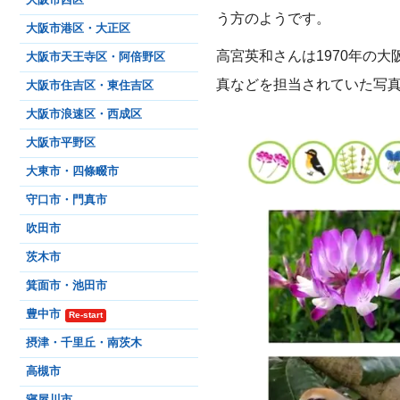
大阪市西区
う方のようです。
大阪市港区・大正区
高宮英和さんは1970年の
大阪市天王寺区・阿倍野区
真などを担当されていた写
大阪市住吉区・東住吉区
大阪市浪速区・西成区
大阪市平野区
大東市・四條畷市
守口市・門真市
吹田市
茨木市
箕面市・池田市
豊中市
Re-start
摂津・千里丘・南茨木
高槻市