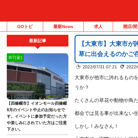
GOトピ
最新News
求人
開店/閉
最新記事
【大東市】大東市が
草に出会えるのかご
8/7(金)
2022/07/31 07:21
2022/
大東市が他市に誇れるもの
うか？
たくさんの草花や動物や鳥
【四條畷市】イオンモール四條畷
8月のイベント中止のお知らせで
都会では見る事が出来ない
す。イベントに参加予定だった方
や楽しみにされていた方はご注意
しかし！みなさん！
下さい。