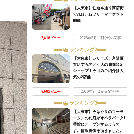
？
【大東市】住道本通り商店街
で7/11、12フリーマーケット
開催
7,616ビュー
2026年7月11日(土)の記事
ランキング2
【大東市】シリーズ！京阪百
貨店すみのどう店の期間限定
ショップ！今回のご紹介は人
気の2店舗
5,591ビュー
2026年8月2日(日)の記事
ランキング3
【大東市】今はやりのマーラ
ータンのお店がオペラパーク1
番館にオープンするようで
す。情報提供を頂きました。