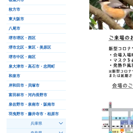
寝屋川市
枚方市
東大阪市
八尾市
堺市堺区・西区
堺市北区・東区・美原区
堺市中区・南区
泉大津市・高石市・忠岡町
和泉市
岸和田市・貝塚市
富田林市・河内長野市
泉佐野市・泉南市・阪南市
羽曳野市・藤井寺市・柏原市
兵庫県