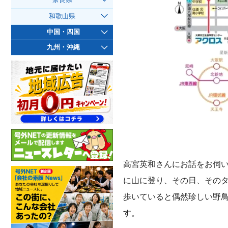
奈良県
和歌山県
中国・四国
九州・沖縄
高宮英和さんにお話をお伺
に山に登り、その日、その
歩いていると偶然珍しい野
す。