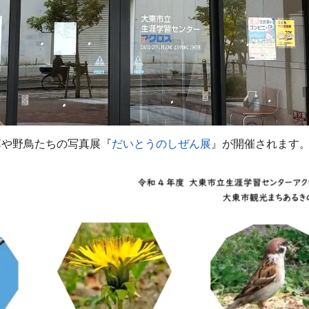
草や野鳥たちの写真展『
だいとうのしぜん展
』が開催されます