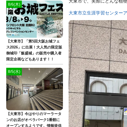
大東市で、実際にどんな植
8/6(木)
大東市立生涯学習センター
【大東市】「第5回大阪お城フェ
ス2026」に出展！大人気の限定版
御城印「飯盛城」の販売や購入者
限定企画などもあります！！
8/5(水)
【大東市】今はやりのマーラータ
ンのお店がオペラパーク1番館に
オープンするようです。情報提供