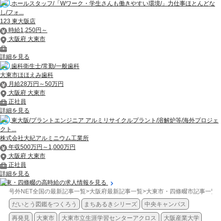
ホールスタッフ/「Wワーク・学生さんも働きやすい環境/」力仕事ほとんどな
し/フォ...
123 東大阪店
時給1,250円～
大阪府 大東市
詳細を見る
歯科衛生士/常勤/一般歯科
大東市ほほえみ歯科
月給28万円～50万円
大阪府 大東市
正社員
詳細を見る
東大阪/プラントエンジニア アルミリサイクルプラント/溶解炉等/海外プロジェ
クト...
株式会社大紀アルミニウム工業所
年収500万円～1,000万円
大阪府 大東市
正社員
詳細を見る
大東・四條畷の高時給の求人情報を見る
号外NET全国の最新記事一覧
>
大阪府最新記事一覧
>
大東市・四條畷市記事一覧
>
だいとう図鑑をつくろう
まちあるきシリーズ
中央キャンパス
再発見
大東市
大東市立生涯学習センターアクロス
大阪産業大学