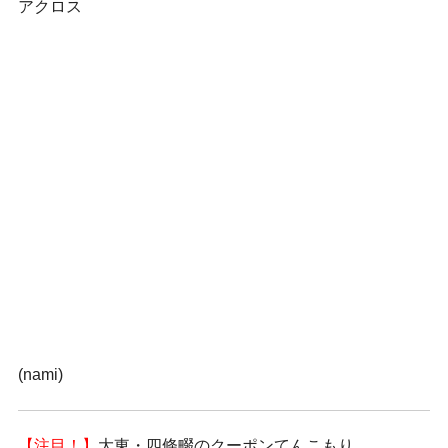
アクロス
(nami)
【注目！】
大東・四條畷のクーポンてんこもり