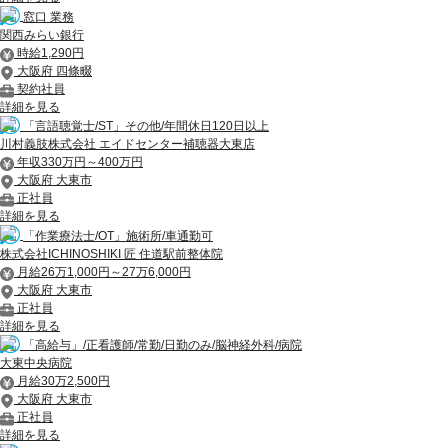
窓口 業務
関西みらい銀行
時給1,290円
大阪府 四條畷
契約社員
詳細を見る
「言語聴覚士/ST」その他/年間休日120日以上
川村義肢株式会社 エイドセンター補聴器大東店
年収330万円～400万円
大阪府 大東市
正社員
詳細を見る
「作業療法士/OT」施術所/車通勤可
株式会社ICHINOSHIKI 匠 住道駅前整体院
月給26万1,000円～27万6,000円
大阪府 大東市
正社員
詳細を見る
「高給与」/正看護師/常勤/日勤のみ/脳神経外科/病院
大東中央病院
月給30万2,500円
大阪府 大東市
正社員
詳細を見る