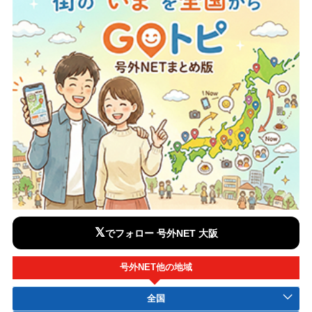
𝕏
でフォロー 号外NET 大阪
号外NET他の地域
全国