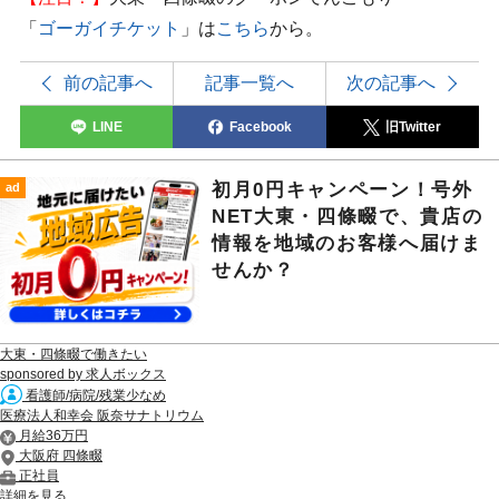
「
ゴーガイチケット
」は
こちら
から。
前の記事へ
記事一覧へ
次の記事へ
LINE
Facebook
旧Twitter
初月0円キャンペーン！号外
ad
NET大東・四條畷で、貴店の
情報を地域のお客様へ届けま
せんか？
大東・四條畷で働きたい
sponsored by 求人ボックス
看護師/病院/残業少なめ
医療法人和幸会 阪奈サナトリウム
月給36万円
大阪府 四條畷
正社員
詳細を見る