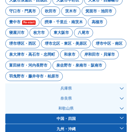
大阪市浪速区・西成区
大阪市平野区
大東市・四條畷市
守口市・門真市
吹田市
茨木市
箕面市・池田市
豊中市
摂津・千里丘・南茨木
高槻市
Re-start
寝屋川市
枚方市
東大阪市
八尾市
堺市堺区・西区
堺市北区・東区・美原区
堺市中区・南区
泉大津市・高石市・忠岡町
和泉市
岸和田市・貝塚市
富田林市・河内長野市
泉佐野市・泉南市・阪南市
羽曳野市・藤井寺市・柏原市
兵庫県
奈良県
和歌山県
中国・四国
九州・沖縄