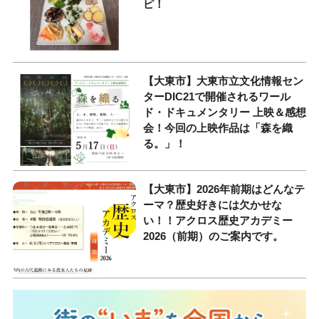
ピ！
【大東市】大東市立文化情報セン
ターDIC21で開催されるワール
ド・ドキュメンタリー 上映＆感想
会！今回の上映作品は「森を織
る。」！
【大東市】2026年前期はどんなテ
ーマ？歴史好きには欠かせな
い！！アクロス歴史アカデミー
2026（前期）のご案内です。