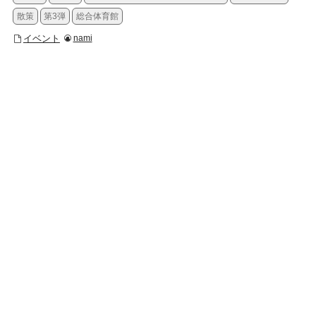
散策
第3弾
総合体育館
イベント
nami