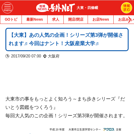
大東・四條畷
GOトピ
最新News
求人
開店/閉店
お店News
お店みち
【大東】あの人気の企画！シリーズ第3弾が開催さ
れます♬今回はナント！大阪産業大学♬
2017/09/20 07:00
大阪府
大東市の事をもっとよく知ろう～まち歩きシリーズ『だ
いとう図鑑をつくろう』
毎回大人気のこの企画！シリーズ第3弾が開催されます。