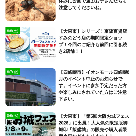
休みに公園で遊ぶお子さんたちも
注意してくださいね。
【大東市】シリーズ！京阪百貨店
8/8(土)
すみのどう店の期間限定ショッ
プ！今回のご紹介も前回に引き続
き2店舗！！
【四條畷市】イオンモール四條畷8
8/7(金)
月のイベント中止のお知らせで
す。イベントに参加予定だった方
や楽しみにされていた方はご注意
下さい。
【大東市】「第5回大阪お城フェス
8/6(木)
2026」に出展！大人気の限定版御
城印「飯盛城」の販売や購入者限