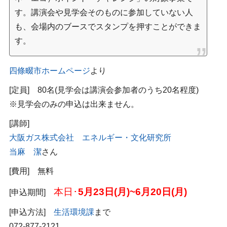
す。講演会や見学会そのものに参加していない人
も、会場内のブースでスタンプを押すことができま
す。
四條畷市ホームページ
より
[定員] 80名(見学会は講演会参加者のうち20名程度)
※見学会のみの申込は出来ません。
[講師]
大阪ガス株式会社 エネルギー・文化研究所
当麻 潔
さん
[費用] 無料
本日･
5月23日(月)~6月20日(月)
[申込期間]
[申込方法]
生活環境課
まで
072-877-2121