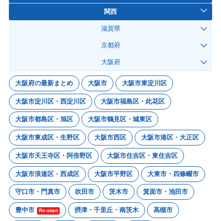
関西
滋賀県
京都府
大阪府
大阪府の最新まとめ
大阪市
大阪市東淀川区
大阪市淀川区・西淀川区
大阪市福島区・此花区
大阪市都島区・旭区
大阪市鶴見区・城東区
大阪市東成区・生野区
大阪市西区
大阪市港区・大正区
大阪市天王寺区・阿倍野区
大阪市住吉区・東住吉区
大阪市浪速区・西成区
大阪市平野区
大東市・四條畷市
守口市・門真市
吹田市
茨木市
箕面市・池田市
豊中市
摂津・千里丘・南茨木
高槻市
Re-start