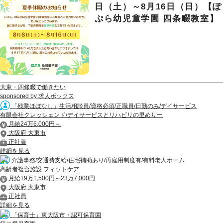
日（土）～8月16日（日）【ぽ
ぷら幼児童学園 四条畷教室】
大東・四條畷で働きたい
sponsored by 求人ボックス
「残業ほぼなし」生活相談員/資格必須/正職員/日勤のみ/デイサービス
有限会社クレッシェンド/デイサービスとリハビリの里めりー
月給24万6,000円～
大阪府 大東市
正社員
詳細を見る
介護事務/交通費支給/住宅補助あり/再雇用制度有/有料老人ホーム
高齢者複合施設 フィットケア
月給19万1,500円～23万7,000円
大阪府 大東市
正社員
詳細を見る
「保育士」東大阪市・認可保育園