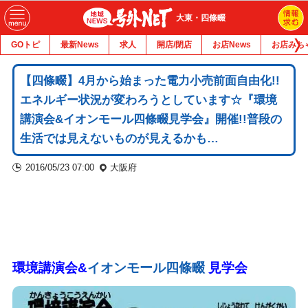
大東・四條畷
GOトピ
最新News
求人
開店/閉店
お店News
お店みち
【四條畷】4月から始まった電力小売前面自由化!!
エネルギー状況が変わろうとしています☆『環境
講演会&イオンモール四條畷見学会』開催!!普段の
生活では見えないものが見えるかも…
2016/05/23 07:00
大阪府
環境講演会&
イオンモール四條畷
見学会