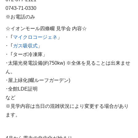
0743-71-0330
※お電話のみ
☆イオンモール四條畷 見学会 内容☆
･「
マイクロコージェネ
」
･「
ガス吸収式
」
･「ターボ冷凍庫」
･太陽光発電設備(約750kw) ※全体を見ることは出来ませ
ん。
･屋上緑化(畷ルーフガーデン)
･全館LDE証明
など
※見学内容は当日の混雑状況により変更する場合があり
ます。