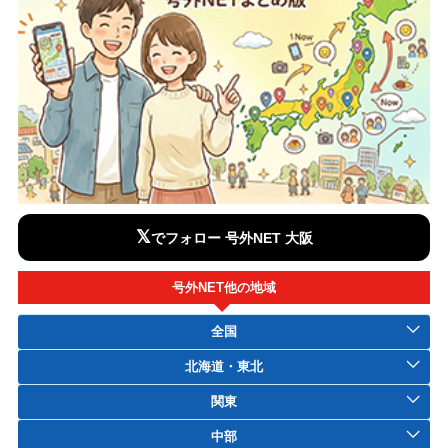
𝕏
でフォロー 号外NET 大阪
号外NET他の地域
全国
北海道・東北
関東
中部