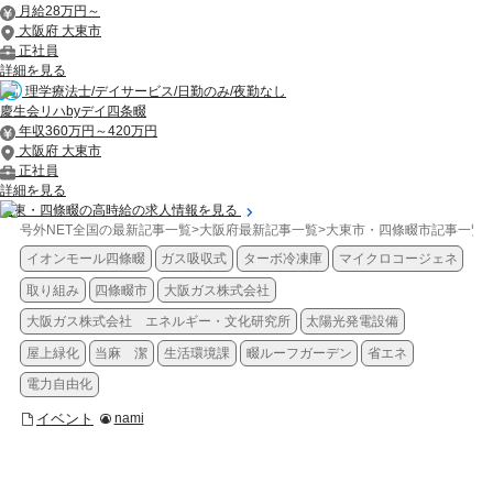
月給28万円～
大阪府 大東市
正社員
詳細を見る
理学療法士/デイサービス/日勤のみ/夜勤なし
慶生会リハbyデイ四条畷
年収360万円～420万円
大阪府 大東市
正社員
詳細を見る
大東・四條畷の高時給の求人情報を見る
号外NET全国の最新記事一覧
>
大阪府最新記事一覧
>
大東市・四條畷市記事一覧
>
イオンモール四條畷
ガス吸収式
ターボ冷凍庫
マイクロコージェネ
取り組み
四條畷市
大阪ガス株式会社
大阪ガス株式会社 エネルギー・文化研究所
太陽光発電設備
屋上緑化
当麻 潔
生活環境課
畷ルーフガーデン
省エネ
電力自由化
イベント
nami