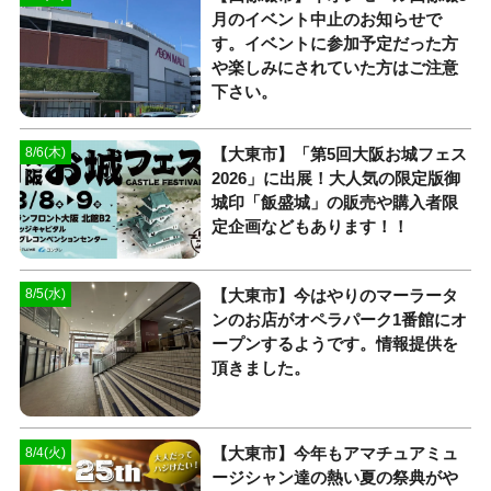
月のイベント中止のお知らせで
す。イベントに参加予定だった方
や楽しみにされていた方はご注意
下さい。
【大東市】「第5回大阪お城フェス
8/6(木)
2026」に出展！大人気の限定版御
城印「飯盛城」の販売や購入者限
定企画などもあります！！
【大東市】今はやりのマーラータ
8/5(水)
ンのお店がオペラパーク1番館にオ
ープンするようです。情報提供を
頂きました。
【大東市】今年もアマチュアミュ
8/4(火)
ージシャン達の熱い夏の祭典がや