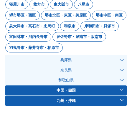
寝屋川市
枚方市
東大阪市
八尾市
堺市堺区・西区
堺市北区・東区・美原区
堺市中区・南区
泉大津市・高石市・忠岡町
和泉市
岸和田市・貝塚市
富田林市・河内長野市
泉佐野市・泉南市・阪南市
羽曳野市・藤井寺市・柏原市
兵庫県
奈良県
和歌山県
中国・四国
九州・沖縄