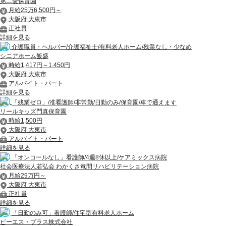
第二愛保育園
月給25万6,500円～
大阪府 大東市
正社員
詳細を見る
介護職員・ヘルパー/介護福祉士/有料老人ホーム/残業なし・少なめ
シニアホーム飯盛
時給1,417円～1,450円
大阪府 大東市
アルバイト・パート
詳細を見る
「残業ゼロ」/准看護師/非常勤/日勤のみ/保育園/車で通えます
リールキッズ門真保育園
時給1,500円
大阪府 大東市
アルバイト・パート
詳細を見る
「オンコールなし」看護師/4週8休以上/ケアミックス病院
社会医療法人若弘会 わかくさ竜間リハビリテーション病院
月給29万円～
大阪府 大東市
正社員
詳細を見る
「日勤のみ可」看護師/住宅型有料老人ホーム
ピーエス・プラス株式会社