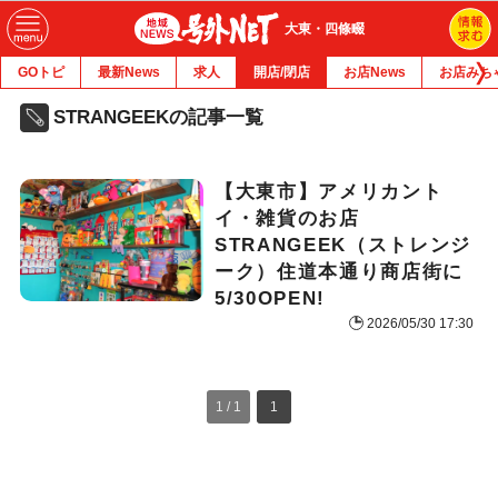
大東・四條畷
GOトピ
最新News
求人
開店/閉店
お店News
お店みち
STRANGEEKの記事一覧
【大東市】アメリカント
イ・雑貨のお店
STRANGEEK（ストレンジ
ーク）住道本通り商店街に
5/30OPEN!
2026/05/30 17:30
1 / 1
1