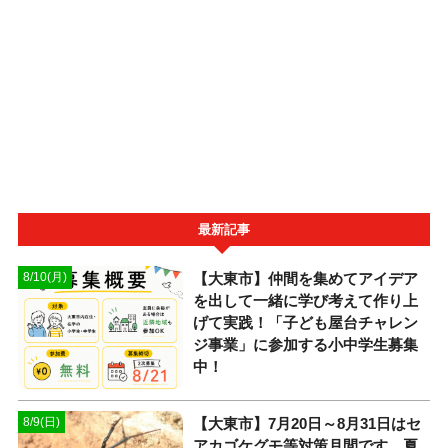
最新記事
【大東市】仲間を集めてアイデア
8/10(月)
を出して一緒に学び考えて作り上
げて実践！「子ども屋台チャレン
ジ事業」に参加する小中学生募集
中！
【大東市】7月20日～8月31日はセ
8/9(日)
アカゴケグモ等対策月間です。夏