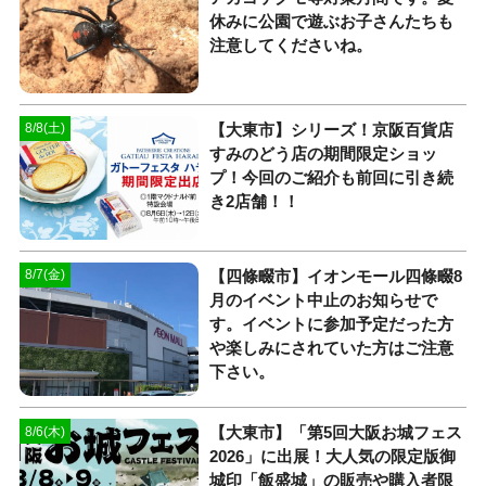
休みに公園で遊ぶお子さんたちも
注意してくださいね。
【大東市】シリーズ！京阪百貨店
8/8(土)
すみのどう店の期間限定ショッ
プ！今回のご紹介も前回に引き続
き2店舗！！
【四條畷市】イオンモール四條畷8
8/7(金)
月のイベント中止のお知らせで
す。イベントに参加予定だった方
や楽しみにされていた方はご注意
下さい。
【大東市】「第5回大阪お城フェス
8/6(木)
2026」に出展！大人気の限定版御
城印「飯盛城」の販売や購入者限