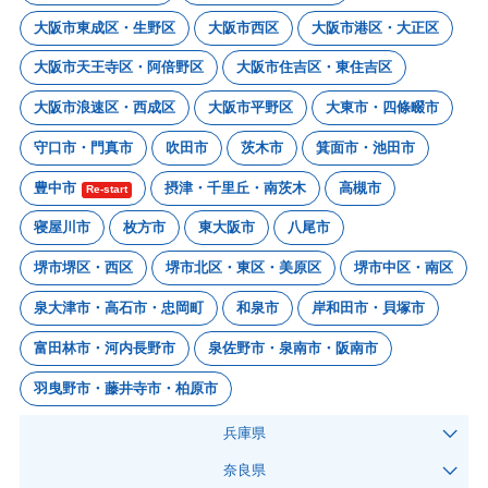
大阪市東成区・生野区
大阪市西区
大阪市港区・大正区
大阪市天王寺区・阿倍野区
大阪市住吉区・東住吉区
大阪市浪速区・西成区
大阪市平野区
大東市・四條畷市
守口市・門真市
吹田市
茨木市
箕面市・池田市
豊中市
摂津・千里丘・南茨木
高槻市
Re-start
寝屋川市
枚方市
東大阪市
八尾市
堺市堺区・西区
堺市北区・東区・美原区
堺市中区・南区
泉大津市・高石市・忠岡町
和泉市
岸和田市・貝塚市
富田林市・河内長野市
泉佐野市・泉南市・阪南市
羽曳野市・藤井寺市・柏原市
兵庫県
奈良県