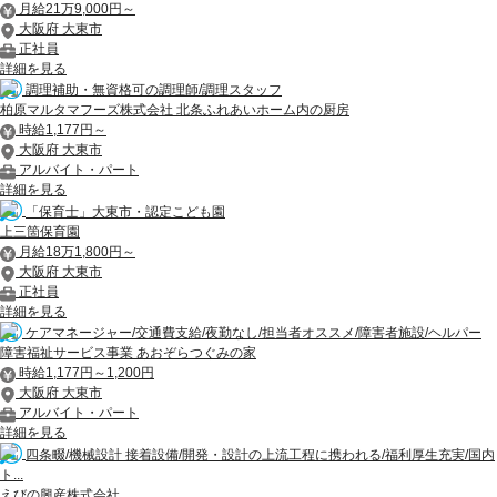
月給21万9,000円～
大阪府 大東市
正社員
詳細を見る
調理補助・無資格可の調理師/調理スタッフ
柏原マルタマフーズ株式会社 北条ふれあいホーム内の厨房
時給1,177円～
大阪府 大東市
アルバイト・パート
詳細を見る
「保育士」大東市・認定こども園
上三箇保育園
月給18万1,800円～
大阪府 大東市
正社員
詳細を見る
ケアマネージャー/交通費支給/夜勤なし/担当者オススメ/障害者施設/ヘルパー
障害福祉サービス事業 あおぞらつぐみの家
時給1,177円～1,200円
大阪府 大東市
アルバイト・パート
詳細を見る
四条畷/機械設計 接着設備/開発・設計の上流工程に携われる/福利厚生充実/国内
ト...
えびの興産株式会社