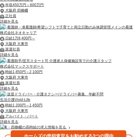
年収450万円～600万円
大阪府 四條畷
正社員
詳細を見る
看護師・准看護師/希望シフトで子育てと両立日勤のみ体調管理メインの看護
株式会社ネオキャリア
日給1万8,400円～
大阪府 大東市
派遣社員
詳細を見る
看護助手/翌月スタート可 介護老人保健施設等での介護スタッフ
株式会社マックスサポート
時給1,850円～2,100円
大阪府 大東市
派遣社員
詳細を見る
送迎ドライバー・介護タクシー/ドライバー募集、年齢不問
生活介護Vivid-Life
時給1,200円～1,450円
大阪府 大東市
アルバイト・パート
詳細を見る
大東・四條畷の高時給の求人情報を見る
ホームズの売却査定をお勧めする3つの理由