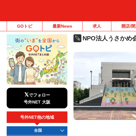
GOトピ
最新News
求人
開店/閉
NPO法人うさかめ
𝕏
でフォロー
号外NET 大阪
号外NET他の地域
全国