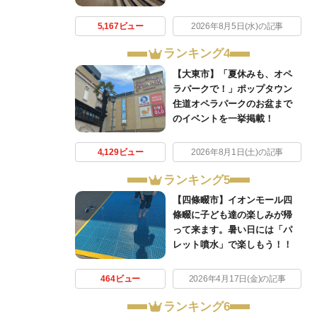
5,167ビュー
2026年8月5日(水)の記事
ランキング4
【大東市】「夏休みも、オペ
ラパークで！」ポップタウン
住道オペラパークのお盆まで
のイベントを一挙掲載！
4,129ビュー
2026年8月1日(土)の記事
ランキング5
【四條畷市】イオンモール四
條畷に子ども達の楽しみが帰
って来ます。暑い日には「パ
レット噴水」で楽しもう！！
464ビュー
2026年4月17日(金)の記事
ランキング6