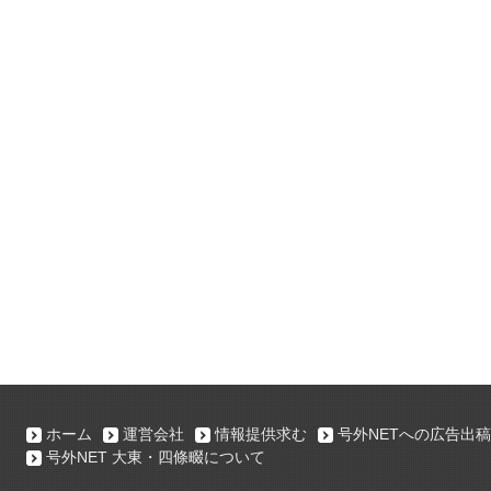
ホーム
運営会社
情報提供求む
号外NETへの広告出稿
号外NET 大東・四條畷について