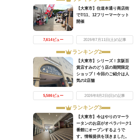
【大東市】住道本通り商店街
で7/11、12フリーマーケット
開催
7,614ビュー
2026年7月11日(土)の記事
ランキング2
【大東市】シリーズ！京阪百
貨店すみのどう店の期間限定
ショップ！今回のご紹介は人
気の2店舗
5,586ビュー
2026年8月2日(日)の記事
ランキング3
【大東市】今はやりのマーラ
ータンのお店がオペラパーク1
番館にオープンするようで
す。情報提供を頂きました。