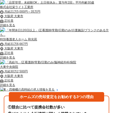
「品質管理」未経験OK」土日祝休み」賞与年2回」平均年齢30歳
株式会社栄ライト工業所
月給21万5,000円～35万円
大阪府 大東市
正社員
詳細を見る
「年間休日120日以上」/正看護師/常勤/日勤のみ/介護施設/ブランクのある方
も...
特別養護老人ホーム 和光苑
月給31万6,667円
大阪府 大東市
正社員
詳細を見る
「高給与」/正看護師/常勤/日勤のみ/脳神経外科/病院
大東中央病院
月給30万2,500円
大阪府 大東市
正社員
詳細を見る
大東・四條畷の高時給の求人情報を見る
ホームズの売却査定をお勧めする3つの理由
①
競合に比べて提携会社数が多い