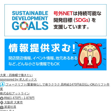
大東・四條畷で働きたい
sponsored by 求人ボックス
フォークリフト/重量物なしで体ラクラク 高時給1470円&日払いOKのリフト作
業
株式会社アットライン
時給1,470円～1,878円
大阪府 大東市
派遣社員