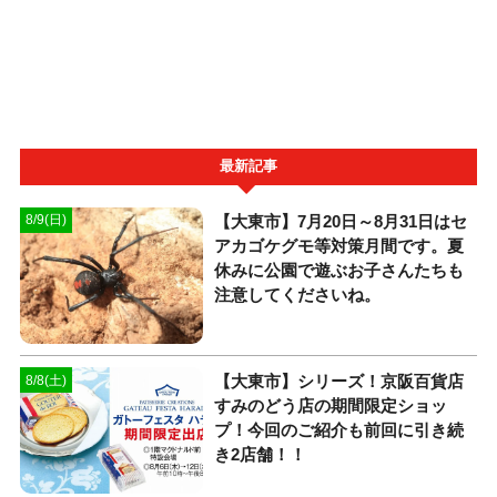
最新記事
【大東市】7月20日～8月31日はセ
8/9(日)
アカゴケグモ等対策月間です。夏
休みに公園で遊ぶお子さんたちも
注意してくださいね。
【大東市】シリーズ！京阪百貨店
8/8(土)
すみのどう店の期間限定ショッ
プ！今回のご紹介も前回に引き続
き2店舗！！