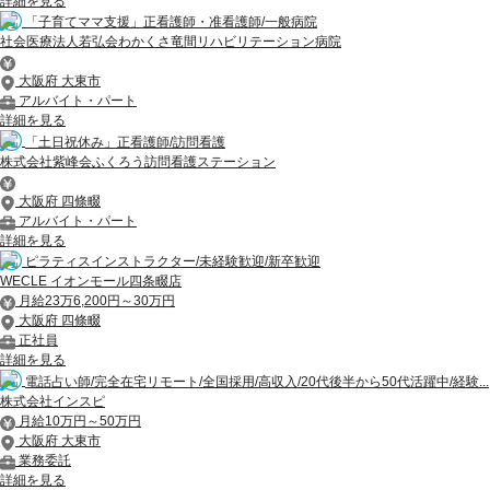
詳細を見る
「子育てママ支援」正看護師・准看護師/一般病院
社会医療法人若弘会わかくさ竜間リハビリテーション病院
大阪府 大東市
アルバイト・パート
詳細を見る
「土日祝休み」正看護師/訪問看護
株式会社紫峰会ふくろう訪問看護ステーション
大阪府 四條畷
アルバイト・パート
詳細を見る
ピラティスインストラクター/未経験歓迎/新卒歓迎
WECLE イオンモール四条畷店
月給23万6,200円～30万円
大阪府 四條畷
正社員
詳細を見る
電話占い師/完全在宅リモート/全国採用/高収入/20代後半から50代活躍中/経験...
株式会社インスピ
月給10万円～50万円
大阪府 大東市
業務委託
詳細を見る