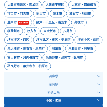
大阪市浪速区・西成区
大阪市平野区
大東市・四條畷市
守口市・門真市
吹田市
茨木市
箕面市・池田市
豊中市
摂津・千里丘・南茨木
高槻市
Re-start
寝屋川市
枚方市
東大阪市
八尾市
堺市堺区・西区
堺市北区・東区・美原区
堺市中区・南区
泉大津市・高石市・忠岡町
和泉市
岸和田市・貝塚市
富田林市・河内長野市
泉佐野市・泉南市・阪南市
羽曳野市・藤井寺市・柏原市
兵庫県
奈良県
和歌山県
中国・四国