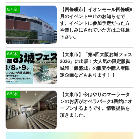
【四條畷市】イオンモール四條畷8
8/7(金)
月のイベント中止のお知らせで
す。イベントに参加予定だった方
や楽しみにされていた方はご注意
下さい。
【大東市】「第5回大阪お城フェス
8/6(木)
2026」に出展！大人気の限定版御
城印「飯盛城」の販売や購入者限
定企画などもあります！！
【大東市】今はやりのマーラータ
8/5(水)
ンのお店がオペラパーク1番館にオ
ープンするようです。情報提供を
頂きました。