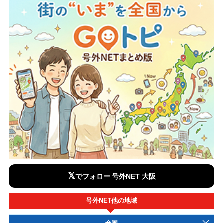
𝕏
でフォロー 号外NET 大阪
号外NET他の地域
全国