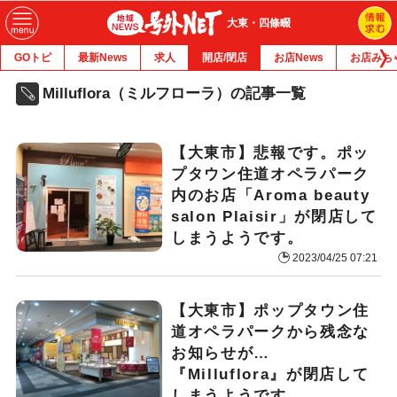
大東・四條畷
GOトピ
最新News
求人
開店/閉店
お店News
お店みち
Milluflora（ミルフローラ）の記事一覧
【大東市】悲報です。ポッ
プタウン住道オペラパーク
内のお店「Aroma beauty
salon Plaisir」が閉店して
しまうようです。
2023/04/25 07:21
【大東市】ポップタウン住
道オペラパークから残念な
お知らせが…
『Milluflora』が閉店して
しまうようです。