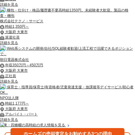
詳細を見る
梱包・仕分け・検品/履歴書不要高時給1350円。未経験者大歓迎。製品の検
査・梱包
株式会社テクノ・サービス
時給1,350円～
大阪府 大東市
派遣社員
詳細を見る
Web系システムの開発/自社/SQL経験者歓迎/上流工程で活躍できるポジション
で...
朝日電器株式会社
年収350万円～450万円
大阪府 大東市
正社員
詳細を見る
保育士・指導員/保育士/有資格者/児童発達支援・放課後等デイサービス/初心者
OK...
NPO法人輝
時給1,177円～
大阪府 大東市
アルバイト・パート
詳細を見る
大東・四條畷の高時給の求人情報を見る
ホームズの売却査定をお勧めする3つの理由