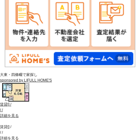
大東・四條畷で家探し
sponsored by LIFULL HOME'S
賃貸
[
]
/
/
/
詳細を見る
賃貸
[
]
/
/
/
詳細を見る