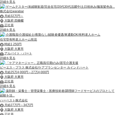
詳細を見る
ゲームテスター/未経験歓迎/完全在宅/20代30代活躍中/土日祝休み/服装髪色自...
株式会社warabar
月給32万円～
大阪府 四條畷
正社員
詳細を見る
介護職員/介護福祉士/夜勤なし/経験者優遇/車通勤OK/有料老人ホーム
住宅型有料老人ホーム咲花
時給1,250円
大阪府 大東市
アルバイト・パート
詳細を見る
「ケアマネージャー」正職員/日勤のみ/居宅介護支援
ピーエス・プラス 株式会社/ケアプランセンター カインドハート
月給25万4,000円～27万4,000円
大阪府 大東市
正社員
詳細を見る
薬剤師・栄養士・管理栄養士・医療技術者/調理師フードサービスのプロとして
経験を活...
ハーベスト株式会社
月給27万円～34万円
大阪府 大東市
正社員