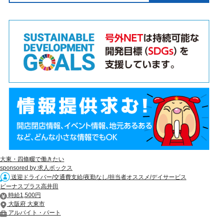
大東・四條畷で働きたい
sponsored by 求人ボックス
送迎ドライバー/交通費支給/夜勤なし/担当者オススメ/デイサービス
ビーナスプラス高井田
時給1,500円
大阪府 大東市
アルバイト・パート