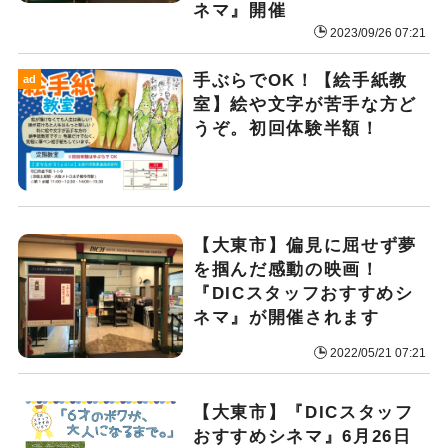
ネマ』開催
2023/09/26 07:21
手ぶらでOK！【絵手紙教
ad
室】絵や文字が苦手な方ど
うぞ。初回体験半額！
【大東市】偏見に屈せず夢
を掴んだ感動の映画！
『DICスタッフおすすめシ
ネマ』が開催されます
2022/05/21 07:21
【大東市】『DICスタッフ
おすすめシネマ』6月26日