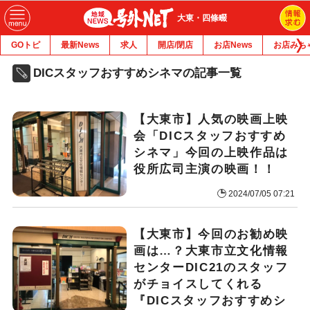
大東・四條畷
GOトピ
最新News
求人
開店/閉店
お店News
お店みち
DICスタッフおすすめシネマの記事一覧
【大東市】人気の映画上映
会「DICスタッフおすすめ
シネマ」今回の上映作品は
役所広司主演の映画！！
2024/07/05 07:21
【大東市】今回のお勧め映
画は…？大東市立文化情報
センターDIC21のスタッフ
がチョイスしてくれる
『DICスタッフおすすめシ