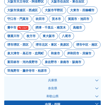
大阪市天王寺区・阿倍野区
大阪市住吉区・東住吉区
大阪市浪速区・西成区
大阪市平野区
大東市・四條畷市
守口市・門真市
吹田市
茨木市
箕面市・池田市
豊中市
摂津・千里丘・南茨木
高槻市
Re-start
寝屋川市
枚方市
東大阪市
八尾市
堺市堺区・西区
堺市北区・東区・美原区
堺市中区・南区
泉大津市・高石市・忠岡町
和泉市
岸和田市・貝塚市
富田林市・河内長野市
泉佐野市・泉南市・阪南市
羽曳野市・藤井寺市・柏原市
兵庫県
奈良県
和歌山県
中国・四国