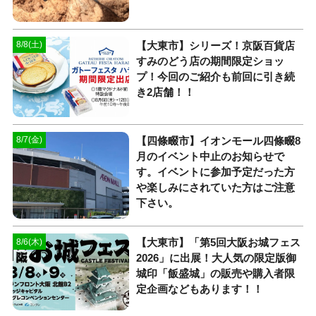
【大東市】シリーズ！京阪百貨店
8/8(土)
すみのどう店の期間限定ショッ
プ！今回のご紹介も前回に引き続
き2店舗！！
【四條畷市】イオンモール四條畷8
8/7(金)
月のイベント中止のお知らせで
す。イベントに参加予定だった方
や楽しみにされていた方はご注意
下さい。
【大東市】「第5回大阪お城フェス
8/6(木)
2026」に出展！大人気の限定版御
城印「飯盛城」の販売や購入者限
定企画などもあります！！