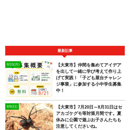
最新記事
【大東市】仲間を集めてアイデア
8/10(月)
を出して一緒に学び考えて作り上
げて実践！「子ども屋台チャレン
ジ事業」に参加する小中学生募集
中！
【大東市】7月20日～8月31日はセ
8/9(日)
アカゴケグモ等対策月間です。夏
休みに公園で遊ぶお子さんたちも
注意してくださいね。