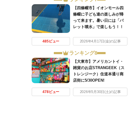
【四條畷市】イオンモール四
條畷に子ども達の楽しみが帰
って来ます。暑い日には「パ
レット噴水」で楽しもう！！
485ビュー
2026年4月17日(金)の記事
ランキング8
【大東市】アメリカントイ・
雑貨のお店STRANGEEK（ス
トレンジーク）住道本通り商
店街に5/30OPEN!
478ビュー
2026年5月30日(土)の記事