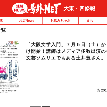
大東・四條畷
店
お店News
お店みちゃお
まち
一覧
「大阪文学入門」７月５日（土）か
け開始！講師はメディア多数出演の
文芸ソムリエでもある土井豊さん。
201