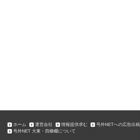
ホーム
運営会社
情報提供求む
号外NETへの広告出稿
号外NET 大東・四條畷について