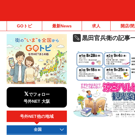
GOトピ
最新News
求人
開店/閉
黒田官兵衛の記事
𝕏
でフォロー
号外NET 大阪
号外NET他の地域
全国