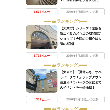
6,678ビュー
2026年8月5日(水)の記事
ランキング4
【大東市】シリーズ！京阪百
貨店すみのどう店の期間限定
ショップ！今回のご紹介は人
気の2店舗
5,718ビュー
2026年8月2日(日)の記事
ランキング5
【大東市】「夏休みも、オペ
ラパークで！」ポップタウン
住道オペラパークのお盆まで
のイベントを一挙掲載！
4,332ビュー
2026年8月1日(土)の記事
ランキング6