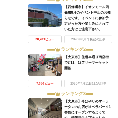
【四條畷市】イオンモール四
條畷8月のイベント中止のお知
らせです。イベントに参加予
定だった方や楽しみにされて
いた方はご注意下さい。
20,203ビュー
2026年8月7日(金)の記事
ランキング2
【大東市】住道本通り商店街
で7/11、12フリーマーケット
開催
7,656ビュー
2026年7月11日(土)の記事
ランキング3
【大東市】今はやりのマーラ
ータンのお店がオペラパーク1
番館にオープンするようで
す。情報提供を頂きました。