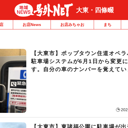
大東・四條畷
店
お店News
お店みちゃお
まち
【大東市】ポップタウン住道オペラ
駐車場システムが6月1日から変更
す。自分の車のナンバーを覚えてい
202
【大東市】東諸福公園に駐車場が出