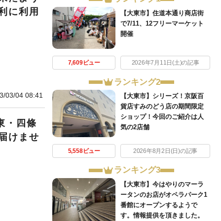
利に利用
【大東市】住道本通り商店街
で7/11、12フリーマーケット
開催
7,609ビュー
2026年7月11日(土)の記事
ランキング2
3/03/04 08:41
【大東市】シリーズ！京阪百
貨店すみのどう店の期間限定
ショップ！今回のご紹介は人
東・四條
気の2店舗
届けませ
5,558ビュー
2026年8月2日(日)の記事
ランキング3
【大東市】今はやりのマーラ
ータンのお店がオペラパーク1
番館にオープンするようで
す。情報提供を頂きました。