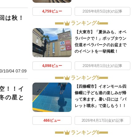
4,759ビュー
2026年8月5日(水)の記事
回は秋！
ランキング4
【大東市】「夏休みも、オペ
ラパークで！」ポップタウン
住道オペラパークのお盆まで
のイベントを一挙掲載！
4,098ビュー
2026年8月1日(土)の記事
0/10/04 07:09
ランキング5
【四條畷市】イオンモール四
空！！イ
條畷に子ども達の楽しみが帰
冬の星と
って来ます。暑い日には「パ
レット噴水」で楽しもう！！
466ビュー
2026年4月17日(金)の記事
ランキング6