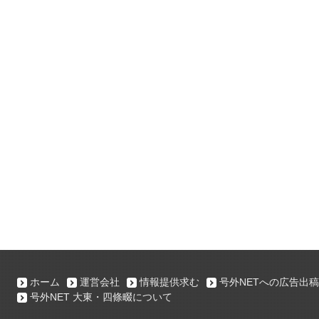
ホーム
運営会社
情報提供求む
号外NETへの広告出稿
号外NET 大東・四條畷について