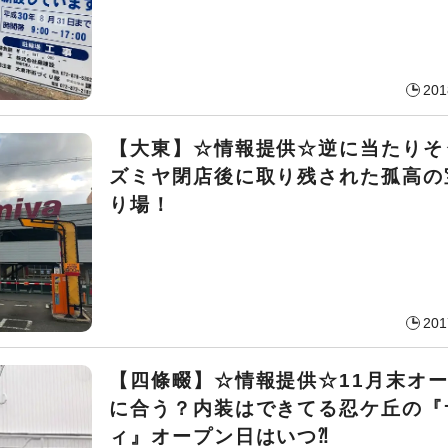
201
【大東】☆情報提供☆逆に当たりそ
ズミヤ閉店後に取り残された孤高の
り場！
201
【四條畷】☆情報提供☆11月末オ
に合う？内装はできてる
忍ケ丘の『
ィ』オープン日はいつ⁈