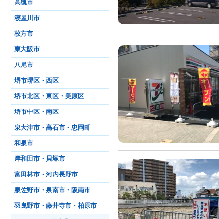
高槻市
寝屋川市
枚方市
東大阪市
八尾市
堺市堺区・西区
堺市北区・東区・美原区
堺市中区・南区
泉大津市・高石市・忠岡町
和泉市
岸和田市・貝塚市
富田林市・河内長野市
泉佐野市・泉南市・阪南市
羽曳野市・藤井寺市・柏原市