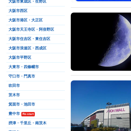
大阪市東成区・生野区
大阪市西区
大阪市港区・大正区
大阪市天王寺区・阿倍野区
大阪市住吉区・東住吉区
大阪市浪速区・西成区
大阪市平野区
大東市・四條畷市
守口市・門真市
吹田市
茨木市
箕面市・池田市
豊中市
Re-start
摂津・千里丘・南茨木