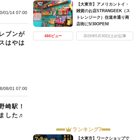
【大東市】アメリカントイ・
雑貨のお店STRANGEEK（ス
0/01/14 07:00
トレンジーク）住道本通り商
店街に5/30OPEN!
レブンが
466ビュー
2026年5月30日(土)の記事
スはやは
8/08/01 07:00
野崎駅！
ました♬
ランキング7
【大東市】ワークショップで