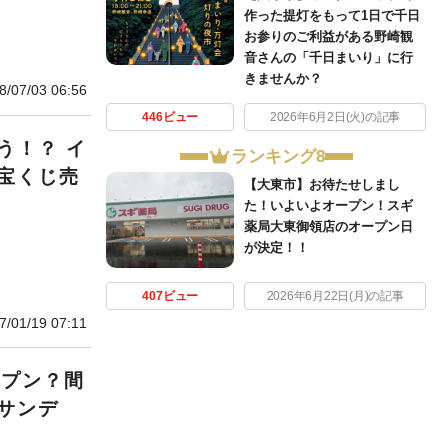
作った提灯をもって1日で千日
お参りのご利益がある野崎観
音さんの「千日まいり」に行
きませんか？
8/07/03 06:56
446ビュー
2026年6月2日(火)の記事
う！？ イ
ランキング8
宝くじ売
【大東市】お待たせしまし
た！いよいよオープン！スギ
薬局大東御領店のオープン日
が決定！！
407ビュー
2026年6月22日(月)の記事
7/01/19 07:11
ープン？間
サンデ