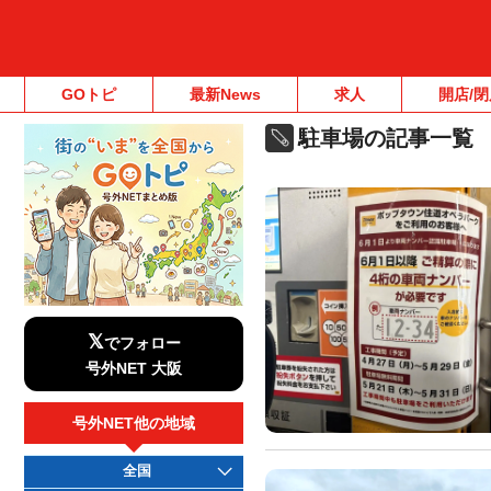
GOトピ
最新News
求人
開店/閉
駐車場の記事一覧
𝕏
でフォロー
号外NET 大阪
号外NET他の地域
全国