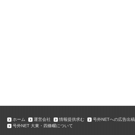
ホーム
運営会社
情報提供求む
号外NETへの広告出稿
号外NET 大東・四條畷について