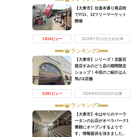
【大東市】住道本通り商店街
で7/11、12フリーマーケット
開催
7,616ビュー
2026年7月11日(土)の記事
ランキング2
【大東市】シリーズ！京阪百
貨店すみのどう店の期間限定
ショップ！今回のご紹介は人
気の2店舗
5,591ビュー
2026年8月2日(日)の記事
ランキング3
【大東市】今はやりのマーラ
ータンのお店がオペラパーク1
番館にオープンするようで
す。情報提供を頂きました。