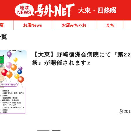
大東・四條畷
店
お店News
お店みちゃお
まち
一覧
【大東】野崎徳洲会病院にて『第2
祭』が開催されます♬
201