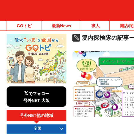
GOトピ
最新News
求人
開店/閉
院内探検隊の記事
𝕏
でフォロー
号外NET 大阪
号外NET他の地域
全国