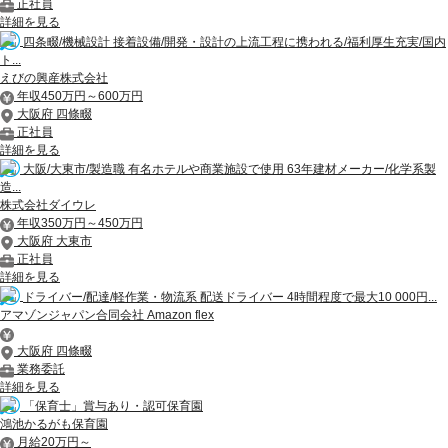
正社員
詳細を見る
四条畷/機械設計 接着設備/開発・設計の上流工程に携われる/福利厚生充実/国内
ト...
えびの興産株式会社
年収450万円～600万円
大阪府 四條畷
正社員
詳細を見る
大阪/大東市/製造職 有名ホテルや商業施設で使用 63年建材メーカー/化学系製
造...
株式会社ダイウレ
年収350万円～450万円
大阪府 大東市
正社員
詳細を見る
ドライバー/配達/軽作業・物流系 配送ドライバー 4時間程度で最大10 000円...
アマゾンジャパン合同会社 Amazon flex
大阪府 四條畷
業務委託
詳細を見る
「保育士」賞与あり・認可保育園
鴻池かるがも保育園
月給20万円～