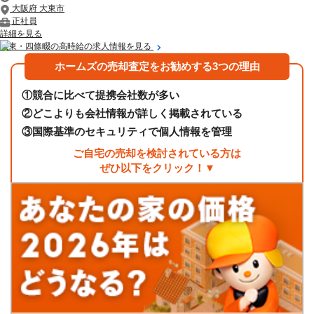
大阪府 大東市
正社員
詳細を見る
大東・四條畷の高時給の求人情報を見る
ホームズの売却査定をお勧めする3つの理由
①
競合に比べて提携会社数が多い
②
どこよりも会社情報が詳しく掲載されている
③
国際基準のセキュリティで個人情報を管理
ご自宅の売却を検討されている方は
ぜひ以下をクリック！▼