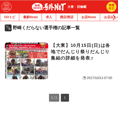
大東・四條畷
GOトピ
最新News
求人
開店/閉店
お店News
お店みち
野崎くだらない選手権の記事一覧
【大東】10月15日(日)は各
地でだんじり祭り
だんじり
集結の詳細を発表♬
2017/10/13 07:00
1 / 1
1