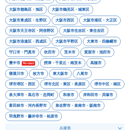
大阪市都島区・旭区
大阪市鶴見区・城東区
大阪市東成区・生野区
大阪市西区
大阪市港区・大正区
大阪市天王寺区・阿倍野区
大阪市住吉区・東住吉区
大阪市浪速区・西成区
大阪市平野区
大東市・四條畷市
守口市・門真市
吹田市
茨木市
箕面市・池田市
豊中市
摂津・千里丘・南茨木
高槻市
Re-start
寝屋川市
枚方市
東大阪市
八尾市
堺市堺区・西区
堺市北区・東区・美原区
堺市中区・南区
泉大津市・高石市・忠岡町
和泉市
岸和田市・貝塚市
富田林市・河内長野市
泉佐野市・泉南市・阪南市
羽曳野市・藤井寺市・柏原市
兵庫県