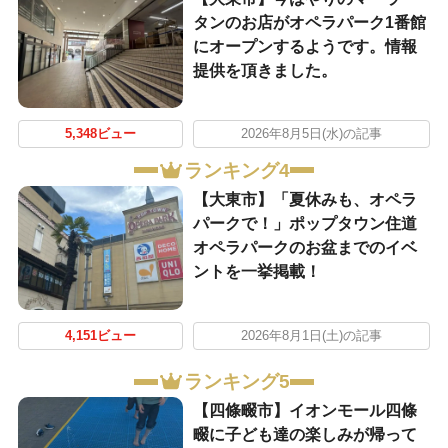
タンのお店がオペラパーク1番館
にオープンするようです。情報
提供を頂きました。
5,348ビュー
2026年8月5日(水)の記事
ランキング4
【大東市】「夏休みも、オペラ
パークで！」ポップタウン住道
オペラパークのお盆までのイベ
ントを一挙掲載！
4,151ビュー
2026年8月1日(土)の記事
ランキング5
【四條畷市】イオンモール四條
畷に子ども達の楽しみが帰って