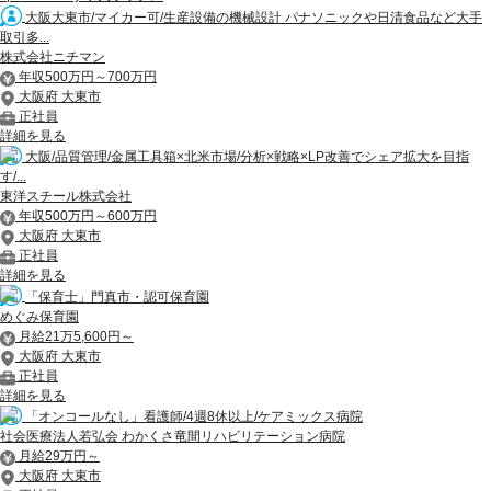
大阪大東市/マイカー可/生産設備の機械設計 パナソニックや日清食品など大手
取引多...
株式会社ニチマン
年収500万円～700万円
大阪府 大東市
正社員
詳細を見る
大阪/品質管理/金属工具箱×北米市場/分析×戦略×LP改善でシェア拡大を目指
す/...
東洋スチール株式会社
年収500万円～600万円
大阪府 大東市
正社員
詳細を見る
「保育士」門真市・認可保育園
めぐみ保育園
月給21万5,600円～
大阪府 大東市
正社員
詳細を見る
「オンコールなし」看護師/4週8休以上/ケアミックス病院
社会医療法人若弘会 わかくさ竜間リハビリテーション病院
月給29万円～
大阪府 大東市