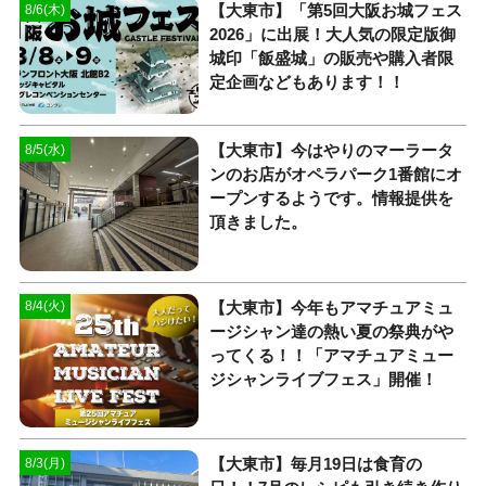
【大東市】「第5回大阪お城フェス
8/6(木)
2026」に出展！大人気の限定版御
城印「飯盛城」の販売や購入者限
定企画などもあります！！
【大東市】今はやりのマーラータ
8/5(水)
ンのお店がオペラパーク1番館にオ
ープンするようです。情報提供を
頂きました。
【大東市】今年もアマチュアミュ
8/4(火)
ージシャン達の熱い夏の祭典がや
ってくる！！「アマチュアミュー
ジシャンライブフェス」開催！
【大東市】毎月19日は食育の
8/3(月)