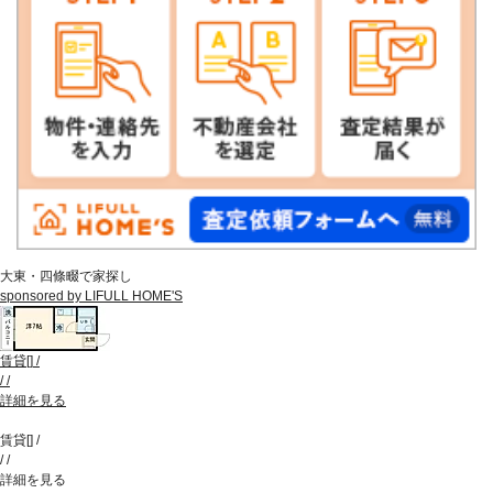
大東・四條畷で家探し
sponsored by LIFULL HOME'S
賃貸
[
]
/
/
/
詳細を見る
賃貸
[
]
/
/
/
詳細を見る