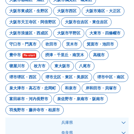
大阪市東成区・生野区
大阪市西区
大阪市港区・大正区
大阪市天王寺区・阿倍野区
大阪市住吉区・東住吉区
大阪市浪速区・西成区
大阪市平野区
大東市・四條畷市
守口市・門真市
吹田市
茨木市
箕面市・池田市
豊中市
摂津・千里丘・南茨木
高槻市
Re-start
寝屋川市
枚方市
東大阪市
八尾市
堺市堺区・西区
堺市北区・東区・美原区
堺市中区・南区
泉大津市・高石市・忠岡町
和泉市
岸和田市・貝塚市
富田林市・河内長野市
泉佐野市・泉南市・阪南市
羽曳野市・藤井寺市・柏原市
兵庫県
奈良県