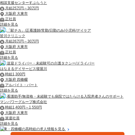
相談支援センターすぷらうと
月給25万円～30万円
大阪府 大東市
正社員
詳細を見る
「駅チカ」/正看護師/常勤/日勤のみ/小児科/デイケア
皆川クリニック
月給26万円～30万円
大阪府 大東市
正社員
詳細を見る
送迎ドライバー・未経験可の介護タクシー/ドライバー
はなまるデイサービス寝屋川
時給1,300円
大阪府 四條畷
アルバイト・パート
詳細を見る
看護助手/無資格・未経験でも病院ではたらける入院患者さんのサポート
マンパワーグループ株式会社
時給1,400円～1,550円
大阪府 大東市
派遣社員
詳細を見る
大東・四條畷の高時給の求人情報を見る