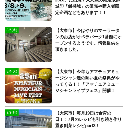
城印「飯盛城」の販売や購入者限
定企画などもあります！！
【大東市】今はやりのマーラータ
8/5(水)
ンのお店がオペラパーク1番館にオ
ープンするようです。情報提供を
頂きました。
【大東市】今年もアマチュアミュ
8/4(火)
ージシャン達の熱い夏の祭典がや
ってくる！！「アマチュアミュー
ジシャンライブフェス」開催！
【大東市】毎月19日は食育の
8/3(月)
日！！7月のレシピも引き続き作り
置き副菜レシピpart3！