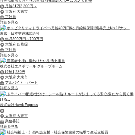
社会福祉法人みどりの里/特別養護老人ホーム みどりの里
月給31万2,200円～
大阪府 大東市
正社員
詳細を見る
ホスピタリティドライバー/月給40万円6ヶ月給料保障!/業界売上No.1!/ナシ...
東京・日本交通株式会社
年収300万円～700万円
大阪府 四條畷
正社員
詳細を見る
障害者支援に携わりたい生活支援員
株式会社エスポワール グループホーム
時給1,230円
大阪府 大東市
アルバイト・パート
詳細を見る
ドライバー/配達/仕分け・シール貼り ルートが決まってる安心感 だから長く働
ける...
株式会社Hawk Express
大阪府 大東市
業務委託
詳細を見る
社会福祉士・計画相談支援・社会保険完備の職場で生活支援員