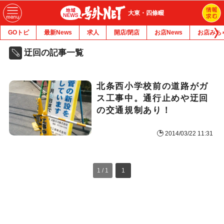
大東・四條畷
GOトピ
最新News
求人
開店/閉店
お店News
お店みち
迂回の記事一覧
北条西小学校前の道路がガ
ス工事中。通行止めや迂回
の交通規制あり！
2014/03/22 11:31
1 / 1
1