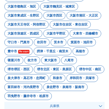
大阪市都島区・旭区
大阪市鶴見区・城東区
大阪市東成区・生野区
大阪市西区
大阪市港区・大正区
大阪市天王寺区・阿倍野区
大阪市住吉区・東住吉区
大阪市浪速区・西成区
大阪市平野区
大東市・四條畷市
守口市・門真市
吹田市
茨木市
箕面市・池田市
豊中市
摂津・千里丘・南茨木
高槻市
Re-start
寝屋川市
枚方市
東大阪市
八尾市
堺市堺区・西区
堺市北区・東区・美原区
堺市中区・南区
泉大津市・高石市・忠岡町
和泉市
岸和田市・貝塚市
富田林市・河内長野市
泉佐野市・泉南市・阪南市
羽曳野市・藤井寺市・柏原市
兵庫県