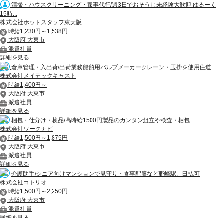
清掃・ハウスクリーニング・家事代行/週3日でおそうじ未経験大歓迎 ゆるーく
15時...
株式会社ホットスタッフ東大阪
時給1,230円～1,538円
大阪府 大東市
派遣社員
詳細を見る
倉庫管理・入出荷/出荷業務船舶用バルブメーカークレーン・玉掛を使用住道
株式会社メイテックキャスト
時給1,400円～
大阪府 大東市
派遣社員
詳細を見る
梱包・仕分け・検品/高時給1500円製品のカンタン組立や検査・梱包
株式会社ワークナビ
時給1,500円～1,875円
大阪府 大東市
派遣社員
詳細を見る
介護助手/シニア向けマンションで見守り・食事配膳など野崎駅。日払可
株式会社コトリオ
時給1,500円～2,250円
大阪府 大東市
派遣社員
詳細を見る