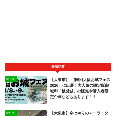
最新記事
【大東市】「第5回大阪お城フェス
8/6(木)
2026」に出展！大人気の限定版御
城印「飯盛城」の販売や購入者限
定企画などもあります！！
【大東市】今はやりのマーラータ
8/5(水)