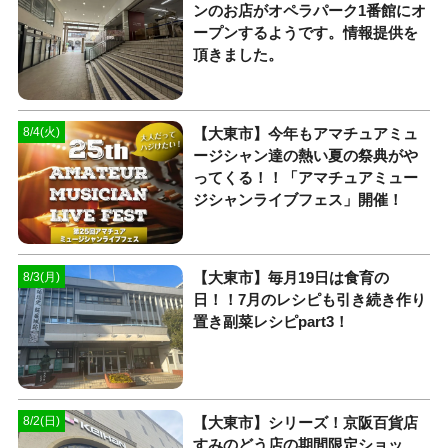
ンのお店がオペラパーク1番館にオ
ープンするようです。情報提供を
頂きました。
【大東市】今年もアマチュアミュ
8/4(火)
ージシャン達の熱い夏の祭典がや
ってくる！！「アマチュアミュー
ジシャンライブフェス」開催！
【大東市】毎月19日は食育の
8/3(月)
日！！7月のレシピも引き続き作り
置き副菜レシピpart3！
【大東市】シリーズ！京阪百貨店
8/2(日)
すみのどう店の期間限定ショッ