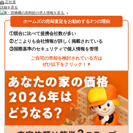
正社員
詳細を見る
大東・四條畷の高時給の求人情報を見る
ホームズの売却査定をお勧めする3つの理由
①
競合に比べて提携会社数が多い
②
どこよりも会社情報が詳しく掲載されている
③
国際基準のセキュリティで個人情報を管理
ご自宅の売却を検討されている方は
ぜひ以下をクリック！▼