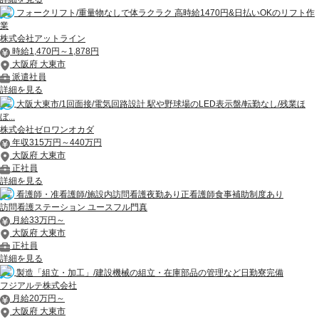
フォークリフト/重量物なしで体ラクラク 高時給1470円&日払いOKのリフト作
業
株式会社アットライン
時給1,470円～1,878円
大阪府 大東市
派遣社員
詳細を見る
大阪大東市/1回面接/電気回路設計 駅や野球場のLED表示盤/転勤なし/残業ほ
ぼ...
株式会社ゼロワンオカダ
年収315万円～440万円
大阪府 大東市
正社員
詳細を見る
看護師・准看護師/施設内訪問看護夜勤あり正看護師食事補助制度あり
訪問看護ステーション ユースフル門真
月給33万円～
大阪府 大東市
正社員
詳細を見る
製造「組立・加工」/建設機械の組立・在庫部品の管理など日勤寮完備
フジアルテ株式会社
月給20万円～
大阪府 大東市