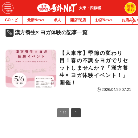
大東・四條畷
GOトピ
最新News
求人
開店/閉店
お店News
お店みち
漢方養生× ヨガ体験の記事一覧
【大東市】季節の変わり
目！春の不調をヨガでリセ
ットしませんか？「漢方養
生× ヨガ体験イベント！」
開催！
2026/04/29 07:21
1 / 1
1