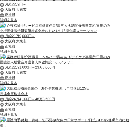
月給22万円～
大阪府 大東市
正社員
詳細を見る
介護福祉士/サービス提供責任者/賞与あり/訪問介護事業所/日勤のみ
北摂画像医学研究所株式会社おもいやり訪問介護ステーション
月給21万9,000円～
大阪府 大東市
正社員
詳細を見る
実務者研修/介護職員・ヘルパー/賞与あり/デイケア事業所/日勤のみ
医療法人朋愛会介護老人保健施設 ベルフラワー
月給22万1,600円～23万8,000円
大阪府 大東市
正社員
詳細を見る
大阪総合物流企業の「海外事業推進」/年間休日125日
摂津倉庫株式会社
月給24万4,100円～48万3,600円
大阪府 大東市
正社員
詳細を見る
看護助手/経験・資格一切不要/病院内の日常サポート/日払いOK/四條畷市内に勤
務...