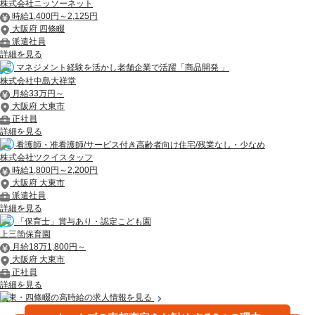
株式会社ニッソーネット
時給1,400円～2,125円
大阪府 四條畷
派遣社員
詳細を見る
マネジメント経験を活かし老舗企業で活躍「商品開発 」
株式会社中島大祥堂
月給33万円～
大阪府 大東市
正社員
詳細を見る
看護師・准看護師/サービス付き高齢者向け住宅/残業なし・少なめ
株式会社ツクイスタッフ
時給1,800円～2,200円
大阪府 大東市
派遣社員
詳細を見る
「保育士」賞与あり・認定こども園
上三箇保育園
月給18万1,800円～
大阪府 大東市
正社員
詳細を見る
大東・四條畷の高時給の求人情報を見る