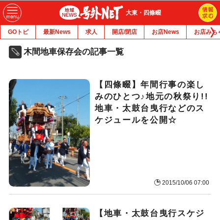
大東・四條畷
GOトピ
最新News
求人
開店/閉店
お店News
お店みち
木間地車保存会の記事一覧
【四條畷】年間行事の楽し
みのひとつ♪地元の秋祭り!!
地車・太鼓台曳行などのス
ケジュールを公開☆
2015/10/06 07:00
【地車・太鼓台曳行スケジ