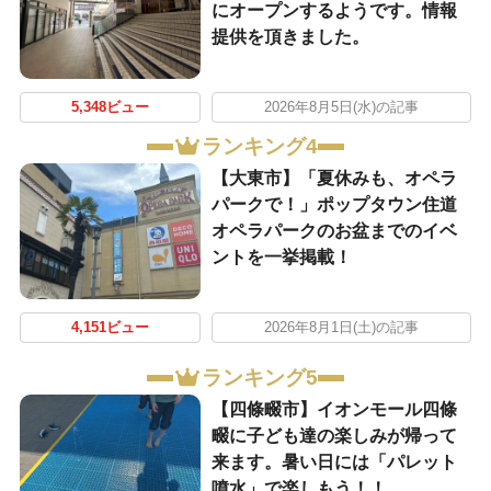
にオープンするようです。情報
提供を頂きました。
5,348ビュー
2026年8月5日(水)の記事
ランキング4
【大東市】「夏休みも、オペラ
パークで！」ポップタウン住道
オペラパークのお盆までのイベ
ントを一挙掲載！
4,151ビュー
2026年8月1日(土)の記事
ランキング5
【四條畷市】イオンモール四條
畷に子ども達の楽しみが帰って
来ます。暑い日には「パレット
噴水」で楽しもう！！