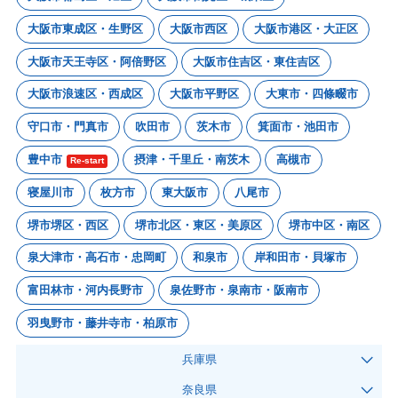
大阪市東成区・生野区
大阪市西区
大阪市港区・大正区
大阪市天王寺区・阿倍野区
大阪市住吉区・東住吉区
大阪市浪速区・西成区
大阪市平野区
大東市・四條畷市
守口市・門真市
吹田市
茨木市
箕面市・池田市
豊中市
摂津・千里丘・南茨木
高槻市
Re-start
寝屋川市
枚方市
東大阪市
八尾市
堺市堺区・西区
堺市北区・東区・美原区
堺市中区・南区
泉大津市・高石市・忠岡町
和泉市
岸和田市・貝塚市
富田林市・河内長野市
泉佐野市・泉南市・阪南市
羽曳野市・藤井寺市・柏原市
兵庫県
奈良県