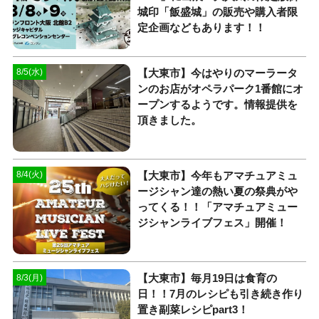
城印「飯盛城」の販売や購入者限
定企画などもあります！！
【大東市】今はやりのマーラータ
8/5(水)
ンのお店がオペラパーク1番館にオ
ープンするようです。情報提供を
頂きました。
【大東市】今年もアマチュアミュ
8/4(火)
ージシャン達の熱い夏の祭典がや
ってくる！！「アマチュアミュー
ジシャンライブフェス」開催！
【大東市】毎月19日は食育の
8/3(月)
日！！7月のレシピも引き続き作り
置き副菜レシピpart3！