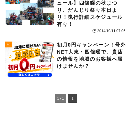
ュール】四條畷の秋まつ
り、だんじり祭り本日よ
り！曳行詳細スケジュール
有り！
2014/10/11 07:05
初月0円キャンペーン！号外
ad
NET大東・四條畷で、貴店
の情報を地域のお客様へ届
けませんか？
1 / 1
1