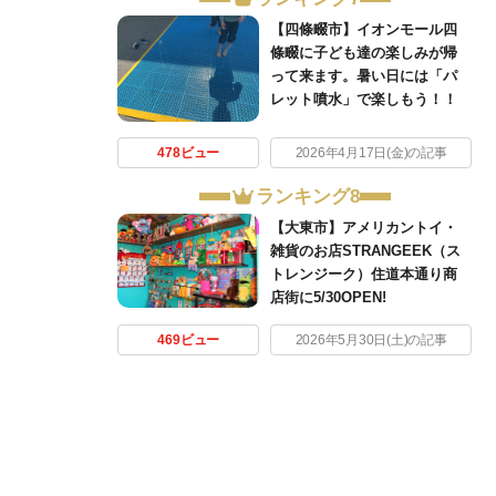
【四條畷市】イオンモール四
條畷に子ども達の楽しみが帰
って来ます。暑い日には「パ
レット噴水」で楽しもう！！
478ビュー
2026年4月17日(金)の記事
ランキング8
【大東市】アメリカントイ・
雑貨のお店STRANGEEK（ス
トレンジーク）住道本通り商
店街に5/30OPEN!
469ビュー
2026年5月30日(土)の記事