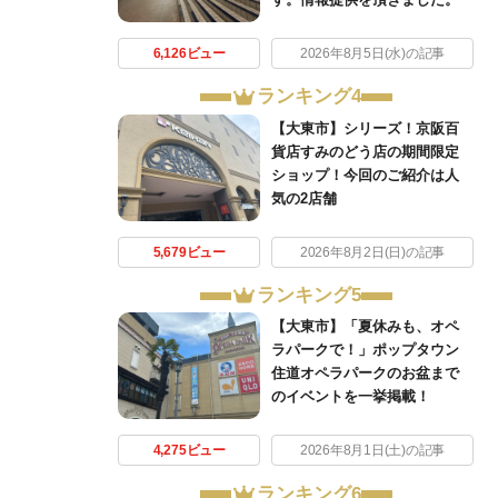
6,126ビュー
2026年8月5日(水)の記事
ランキング4
【大東市】シリーズ！京阪百
貨店すみのどう店の期間限定
ショップ！今回のご紹介は人
気の2店舗
5,679ビュー
2026年8月2日(日)の記事
ランキング5
【大東市】「夏休みも、オペ
ラパークで！」ポップタウン
住道オペラパークのお盆まで
のイベントを一挙掲載！
4,275ビュー
2026年8月1日(土)の記事
ランキング6