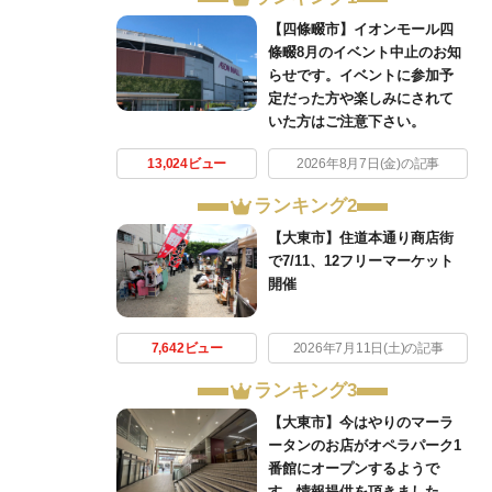
【四條畷市】イオンモール四
條畷8月のイベント中止のお知
らせです。イベントに参加予
定だった方や楽しみにされて
いた方はご注意下さい。
13,024ビュー
2026年8月7日(金)の記事
ランキング2
【大東市】住道本通り商店街
で7/11、12フリーマーケット
開催
7,642ビュー
2026年7月11日(土)の記事
ランキング3
【大東市】今はやりのマーラ
ータンのお店がオペラパーク1
番館にオープンするようで
す。情報提供を頂きました。