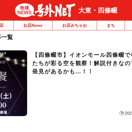
大東・四條畷
店
お店News
お店みちゃお
まち
事一覧
【四條畷市】イオンモール四條畷で
たちが彩る空を観察！解説付きなの
発見があるかも…！！
202