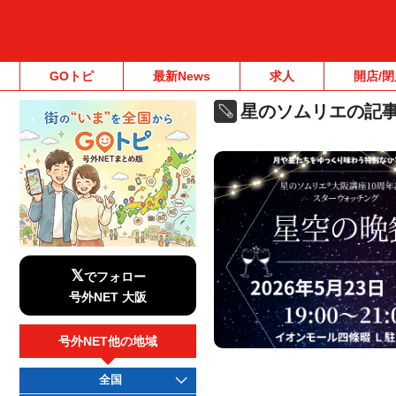
GOトピ
最新News
求人
開店/閉
星のソムリエの記
𝕏
でフォロー
号外NET 大阪
号外NET他の地域
全国