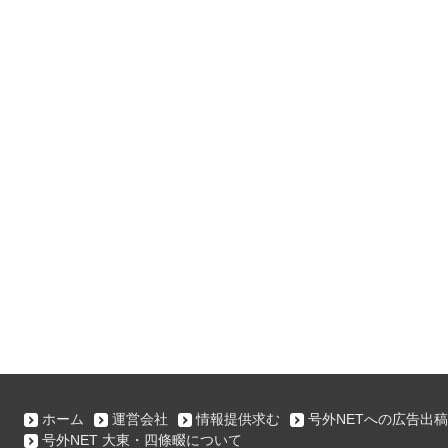
ホーム
運営会社
情報提供求む
号外NETへの広告出稿
号外NET 大東・四條畷について