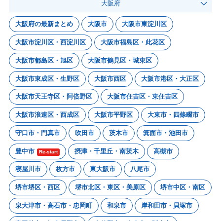
大阪府
大阪府の最新まとめ
大阪市
大阪市東淀川区
大阪市淀川区・西淀川区
大阪市福島区・此花区
大阪市都島区・旭区
大阪市鶴見区・城東区
大阪市東成区・生野区
大阪市西区
大阪市港区・大正区
大阪市天王寺区・阿倍野区
大阪市住吉区・東住吉区
大阪市浪速区・西成区
大阪市平野区
大東市・四條畷市
守口市・門真市
吹田市
茨木市
箕面市・池田市
豊中市
摂津・千里丘・南茨木
高槻市
Re-start
寝屋川市
枚方市
東大阪市
八尾市
堺市堺区・西区
堺市北区・東区・美原区
堺市中区・南区
泉大津市・高石市・忠岡町
和泉市
岸和田市・貝塚市