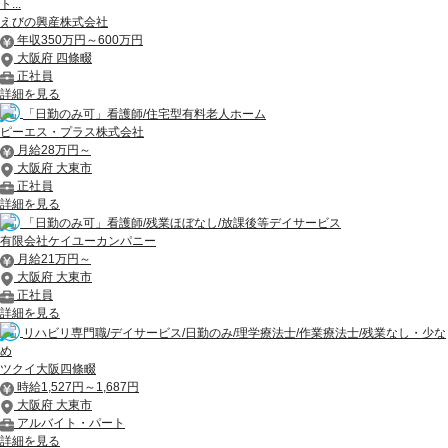
ト...
えびの興産株式会社
年収350万円～600万円
大阪府 四條畷
正社員
詳細を見る
「日勤のみ可」看護師/住宅型有料老人ホーム
ピーエス・プラス株式会社
月給28万円～
大阪府 大東市
正社員
詳細を見る
「日勤のみ可」看護師/残業ほぼなし/放課後等デイサービス
有限会社ケイユーカンパニー
月給21万円～
大阪府 大東市
正社員
詳細を見る
リハビリ専門職/デイサービス/日勤のみ/理学療法士/作業療法士/残業なし・少な
め
ツクイ大阪四條畷
時給1,527円～1,687円
大阪府 大東市
アルバイト・パート
詳細を見る