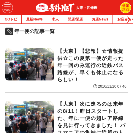
大東・四條畷
GOトピ
最新News
求人
開店/閉店
お店News
お店みち
年一便の記事一覧
【大東】【悲報】☆情報提
供☆この夏第一便が走った
年一回のみ運行の近鉄バス
路線が、早くも休止になる
らしい！
2016/11/20 07:46
【大東】次に走るのは来年
の8/11！昨日スタートし
た、年に一便の超レア路線
を見に行ってきました！ バ
スマニアの集結に近所の人