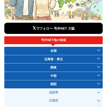
𝕏
でフォロー 号外NET 大阪
号外NET他の地域
全国
北海道・東北
関東
中部
関西
滋賀県
京都府