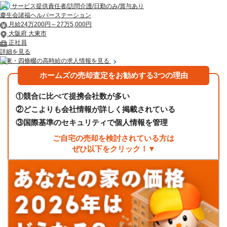
サービス提供責任者/訪問介護/日勤のみ/賞与あり
慶生会諸福ヘルパーステーション
月給24万200円～27万5,000円
大阪府 大東市
正社員
詳細を見る
大東・四條畷の高時給の求人情報を見る
ホームズの売却査定をお勧めする3つの理由
①
競合に比べて提携会社数が多い
②
どこよりも会社情報が詳しく掲載されている
③
国際基準のセキュリティで個人情報を管理
ご自宅の売却を検討されている方は
ぜひ以下をクリック！▼