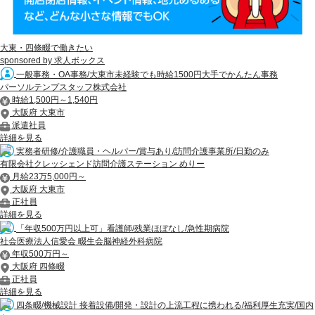
大東・四條畷で働きたい
sponsored by 求人ボックス
一般事務・OA事務/大東市未経験でも時給1500円大手でかんたん事務
パーソルテンプスタッフ株式会社
時給1,500円～1,540円
大阪府 大東市
派遣社員
詳細を見る
実務者研修/介護職員・ヘルパー/賞与あり/訪問介護事業所/日勤のみ
有限会社クレッシェンド訪問介護ステーション めりー
月給23万5,000円～
大阪府 大東市
正社員
詳細を見る
「年収500万円以上可」看護師/残業ほぼなし/急性期病院
社会医療法人信愛会 畷生会脳神経外科病院
年収500万円～
大阪府 四條畷
正社員
詳細を見る
四条畷/機械設計 接着設備/開発・設計の上流工程に携われる/福利厚生充実/国内