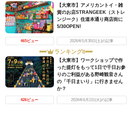
【大東市】アメリカントイ・雑
貨のお店STRANGEEK（ストレ
ンジーク）住道本通り商店街に
5/30OPEN!
465ビュー
2026年5月30日(土)の記事
ランキング8
【大東市】ワークショップで作
った提灯をもって1日で千日お参
りのご利益がある野崎観音さん
の「千日まいり」に行きません
か？
426ビュー
2026年6月2日(火)の記事