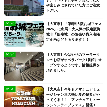
や楽しみにされていた方はご注意
下さい。
【大東市】「第5回大阪お城フェス
8/6(木)
2026」に出展！大人気の限定版御
城印「飯盛城」の販売や購入者限
定企画などもあります！！
【大東市】今はやりのマーラータ
8/5(水)
ンのお店がオペラパーク1番館にオ
ープンするようです。情報提供を
頂きました。
【大東市】今年もアマチュアミュ
8/4(火)
ージシャン達の熱い夏の祭典がや
ってくる！！「アマチュアミュー
ジシャンライブフェス」開催！