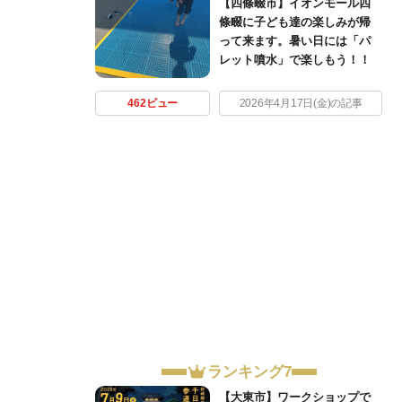
【四條畷市】イオンモール四
條畷に子ども達の楽しみが帰
って来ます。暑い日には「パ
レット噴水」で楽しもう！！
462ビュー
2026年4月17日(金)の記事
ランキング7
【大東市】ワークショップで