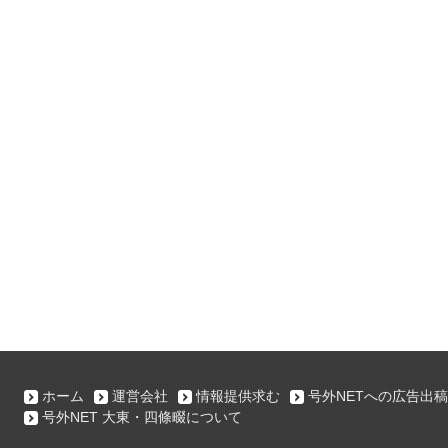
ホーム
運営会社
情報提供求む
号外NETへの広告出稿
号外NET 大東・四條畷について