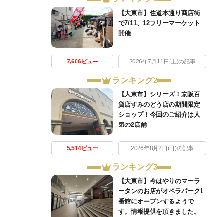
【大東市】住道本通り商店街
で7/11、12フリーマーケット
開催
7,606ビュー
2026年7月11日(土)の記事
ランキング2
【大東市】シリーズ！京阪百
貨店すみのどう店の期間限定
ショップ！今回のご紹介は人
気の2店舗
5,514ビュー
2026年8月2日(日)の記事
ランキング3
【大東市】今はやりのマーラ
ータンのお店がオペラパーク1
番館にオープンするようで
す。情報提供を頂きました。