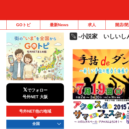
GOトピ
最新News
求人
開店/閉
-小説家 いしいし
𝕏
でフォロー
号外NET 大阪
号外NET他の地域
全国