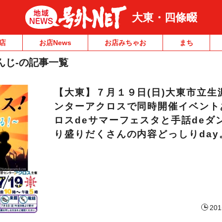
大東・四條畷
店
お店News
お店みちゃお
まち
んじ-の記事一覧
【大東】７月１９日(日)大東市立生
ンターアクロスで同時開催イベント
ロスdeサマーフェスタと手話deダ
り盛りだくさんの内容どっしりday
201