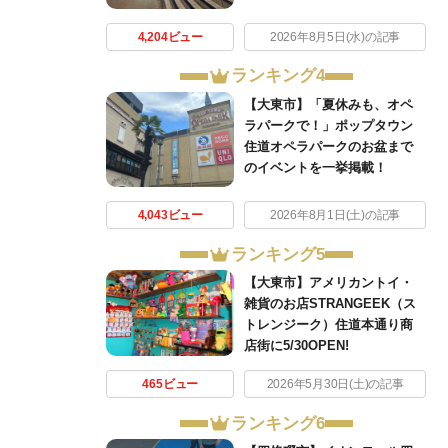
4,204ビュー
2026年8月5日(水)の記事
ランキング4
【大東市】「夏休みも、オペ
ラパークで！」ポップタウン
住道オペラパークのお盆まで
のイベントを一挙掲載！
4,043ビュー
2026年8月1日(土)の記事
ランキング5
【大東市】アメリカントイ・
雑貨のお店STRANGEEK（ス
トレンジーク）住道本通り商
店街に5/30OPEN!
465ビュー
2026年5月30日(土)の記事
ランキング6