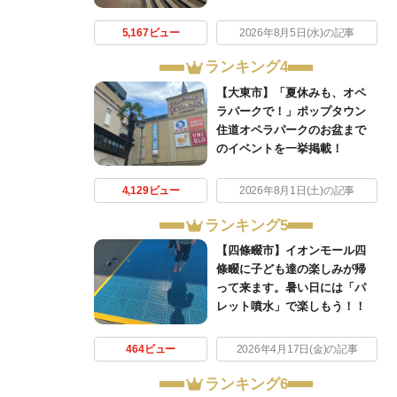
5,167ビュー
2026年8月5日(水)の記事
ランキング4
【大東市】「夏休みも、オペ
ラパークで！」ポップタウン
住道オペラパークのお盆まで
のイベントを一挙掲載！
4,129ビュー
2026年8月1日(土)の記事
ランキング5
【四條畷市】イオンモール四
條畷に子ども達の楽しみが帰
って来ます。暑い日には「パ
レット噴水」で楽しもう！！
464ビュー
2026年4月17日(金)の記事
ランキング6