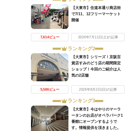
【大東市】住道本通り商店街
で7/11、12フリーマーケット
開催
7,614ビュー
2026年7月11日(土)の記事
ランキング2
【大東市】シリーズ！京阪百
貨店すみのどう店の期間限定
ショップ！今回のご紹介は人
気の2店舗
5,586ビュー
2026年8月2日(日)の記事
ランキング3
【大東市】今はやりのマーラ
ータンのお店がオペラパーク1
番館にオープンするようで
す。情報提供を頂きました。