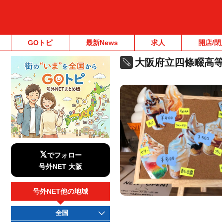
GOトピ
最新News
求人
開店/閉
大阪府立四條畷高
𝕏
でフォロー
号外NET 大阪
号外NET他の地域
全国