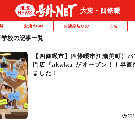
大東・四條畷
店
お店News
お店みちゃお
まち
等学校の記事一覧
【四條畷市】四條畷市江瀬美町にパ
門店『akala』がオープン！！早
ました！
202