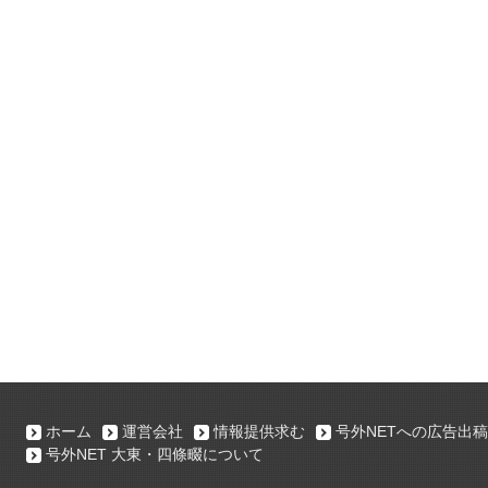
ホーム
運営会社
情報提供求む
号外NETへの広告出稿
号外NET 大東・四條畷について