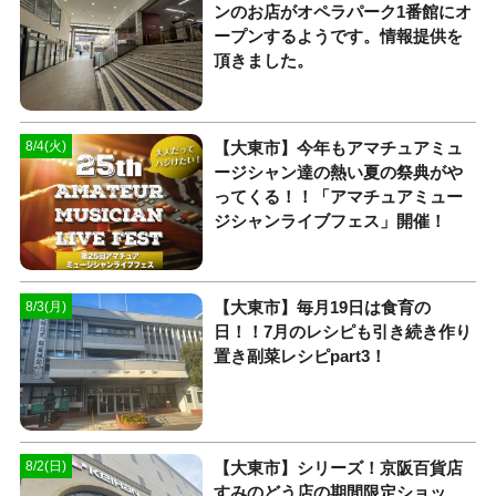
ンのお店がオペラパーク1番館にオ
ープンするようです。情報提供を
頂きました。
【大東市】今年もアマチュアミュ
8/4(火)
ージシャン達の熱い夏の祭典がや
ってくる！！「アマチュアミュー
ジシャンライブフェス」開催！
【大東市】毎月19日は食育の
8/3(月)
日！！7月のレシピも引き続き作り
置き副菜レシピpart3！
【大東市】シリーズ！京阪百貨店
8/2(日)
すみのどう店の期間限定ショッ