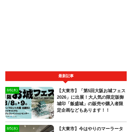
最新記事
【大東市】「第5回大阪お城フェス
8/6(木)
2026」に出展！大人気の限定版御
城印「飯盛城」の販売や購入者限
定企画などもあります！！
【大東市】今はやりのマーラータ
8/5(水)