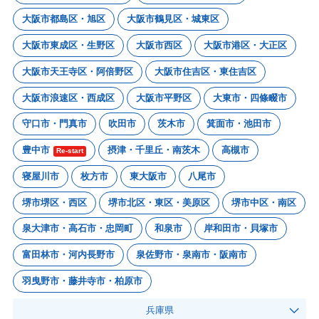
大阪市都島区・旭区
大阪市鶴見区・城東区
大阪市東成区・生野区
大阪市西区
大阪市港区・大正区
大阪市天王寺区・阿倍野区
大阪市住吉区・東住吉区
大阪市浪速区・西成区
大阪市平野区
大東市・四條畷市
守口市・門真市
吹田市
茨木市
箕面市・池田市
豊中市
摂津・千里丘・南茨木
高槻市
Re-start
寝屋川市
枚方市
東大阪市
八尾市
堺市堺区・西区
堺市北区・東区・美原区
堺市中区・南区
泉大津市・高石市・忠岡町
和泉市
岸和田市・貝塚市
富田林市・河内長野市
泉佐野市・泉南市・阪南市
羽曳野市・藤井寺市・柏原市
兵庫県