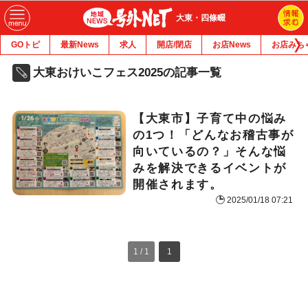
大東・四條畷
GOトピ
最新News
求人
開店/閉店
お店News
お店みち
大東おけいこフェス2025の記事一覧
【大東市】子育て中の悩み
の1つ！「どんなお稽古事が
向いているの？」そんな悩
みを解決できるイベントが
開催されます。
2025/01/18 07:21
1 / 1
1