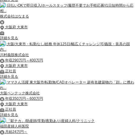
日払いOKで即日収入/ホールスタッフ/履歴不要でお手軽応募!/1日短時間から応
相...
株式会社はなまる
大阪府 大東市
詳細を見る
大阪/大東市・転勤なし/総務 年休125日/幅広くチャレンジ可/義肢・装具の国
内...
川村義肢株式会社
年収290万円～400万円
大阪府 大東市
正社員
詳細を見る
ママさん活躍 東大阪市/転勤無/CADオペレーター 超有名建築物の「顔」に携わ
れ...
大阪ベンテック株式会社
年収350万円～600万円
大阪府 大東市
正社員
詳細を見る
「駅チカ」/助産師/常勤/夜勤あり/産婦人科/クリニック
福田産婦人科医院
月給24万円～