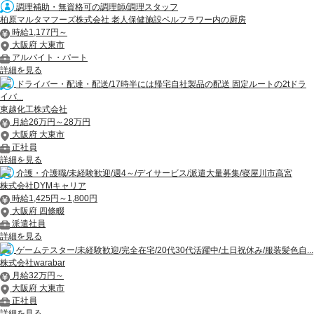
調理補助・無資格可の調理師/調理スタッフ
柏原マルタマフーズ株式会社 老人保健施設ベルフラワー内の厨房
時給1,177円～
大阪府 大東市
アルバイト・パート
詳細を見る
ドライバー・配達・配送/17時半には帰宅自社製品の配送 固定ルートの2tドラ
イバ...
東越化工株式会社
月給26万円～28万円
大阪府 大東市
正社員
詳細を見る
介護・介護職/未経験歓迎/週4～/デイサービス/派遣大量募集/寝屋川市高宮
株式会社DYMキャリア
時給1,425円～1,800円
大阪府 四條畷
派遣社員
詳細を見る
ゲームテスター/未経験歓迎/完全在宅/20代30代活躍中/土日祝休み/服装髪色自...
株式会社warabar
月給32万円～
大阪府 大東市
正社員
詳細を見る