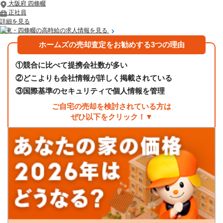
大阪府 四條畷
正社員
詳細を見る
大東・四條畷の高時給の求人情報を見る
ホームズの売却査定をお勧めする3つの理由
①
競合に比べて提携会社数が多い
②
どこよりも会社情報が詳しく掲載されている
③
国際基準のセキュリティで個人情報を管理
ご自宅の売却を検討されている方は
ぜひ以下をクリック！▼