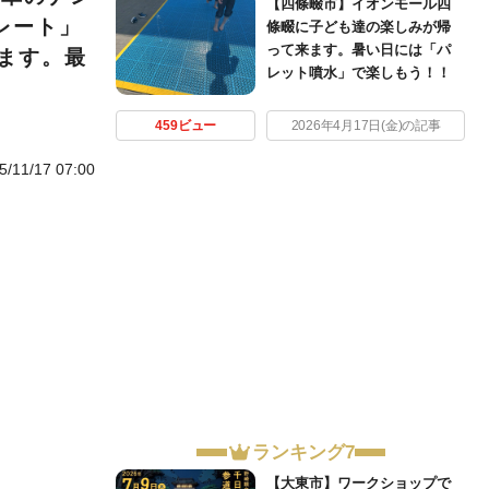
【四條畷市】イオンモール四
レート」
條畷に子ども達の楽しみが帰
って来ます。暑い日には「パ
ます。最
レット噴水」で楽しもう！！
459ビュー
2026年4月17日(金)の記事
5/11/17 07:00
ランキング7
【大東市】ワークショップで