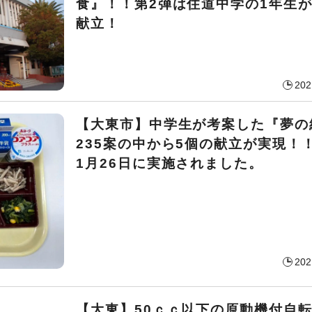
食』！！第2弾は住道中学の1年生
献立！
202
【大東市】中学生が考案した『夢の
235案の中から5個の献立が実現！
1月26日に実施されました。
202
【大東】50ｃｃ以下の原動機付自