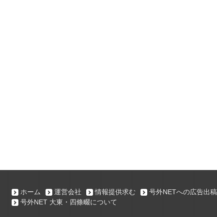
ホーム
運営会社
情報提供求む
号外NETへの広告出稿
号外NET 大東・四條畷について