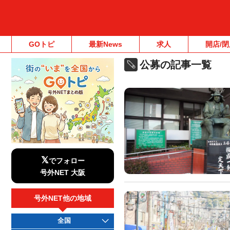
GOトピ
最新News
求人
開店/閉
公募の記事一覧
𝕏
でフォロー
号外NET 大阪
号外NET他の地域
全国