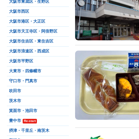
大阪市東成区・生野区
大阪市西区
大阪市港区・大正区
大阪市天王寺区・阿倍野区
大阪市住吉区・東住吉区
大阪市浪速区・西成区
大阪市平野区
大東市・四條畷市
守口市・門真市
吹田市
茨木市
箕面市・池田市
豊中市
Re-start
摂津・千里丘・南茨木