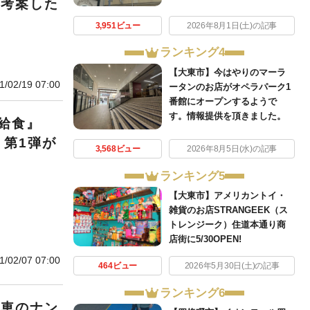
が考案した
3,951ビュー
2026年8月1日(土)の記事
ランキング4
【大東市】今はやりのマーラ
1/02/19 07:00
ータンのお店がオペラパーク1
番館にオープンするようで
す。情報提供を頂きました。
給食』
！第1弾が
3,568ビュー
2026年8月5日(水)の記事
ランキング5
【大東市】アメリカントイ・
雑貨のお店STRANGEEK（ス
トレンジーク）住道本通り商
店街に5/30OPEN!
1/02/07 07:00
464ビュー
2026年5月30日(土)の記事
ランキング6
転車のナン