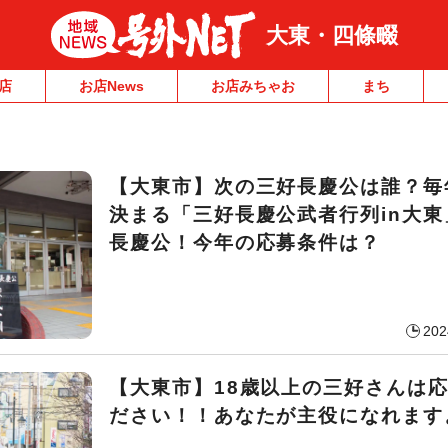
大東・四條畷
店
お店News
お店みちゃお
まち
【大東市】次の三好長慶公は誰？毎
決まる「三好長慶公武者行列in大東
長慶公！今年の応募条件は？
202
【大東市】18歳以上の三好さんは
ださい！！あなたが主役になれます