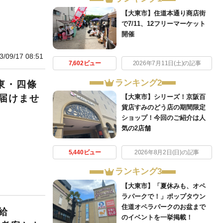
【大東市】住道本通り商店街
で7/11、12フリーマーケット
開催
3/09/17 08:51
7,602ビュー
2026年7月11日(土)の記事
ランキング2
東・四條
届けませ
【大東市】シリーズ！京阪百
貨店すみのどう店の期間限定
ショップ！今回のご紹介は人
気の2店舗
5,440ビュー
2026年8月2日(日)の記事
ランキング3
【大東市】「夏休みも、オペ
ラパークで！」ポップタウン
住道オペラパークのお盆まで
給
のイベントを一挙掲載！