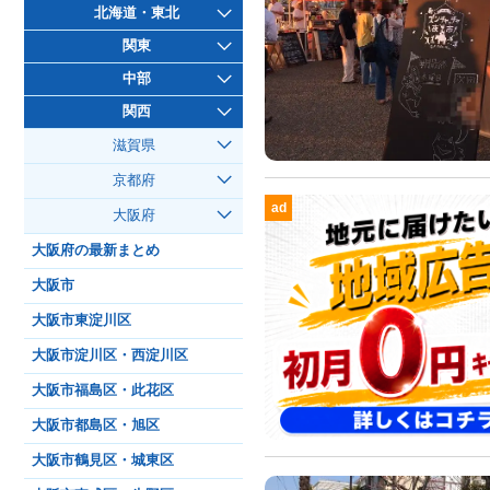
北海道・東北
関東
中部
関西
滋賀県
京都府
ad
大阪府
大阪府の最新まとめ
大阪市
大阪市東淀川区
大阪市淀川区・西淀川区
大阪市福島区・此花区
大阪市都島区・旭区
大阪市鶴見区・城東区