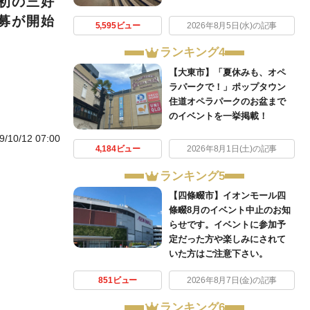
初の三好
募が開始
5,595ビュー
2026年8月5日(水)の記事
ランキング4
【大東市】「夏休みも、オペ
ラパークで！」ポップタウン
住道オペラパークのお盆まで
のイベントを一挙掲載！
9/10/12 07:00
4,184ビュー
2026年8月1日(土)の記事
ランキング5
【四條畷市】イオンモール四
條畷8月のイベント中止のお知
らせです。イベントに参加予
定だった方や楽しみにされて
いた方はご注意下さい。
851ビュー
2026年8月7日(金)の記事
ランキング6