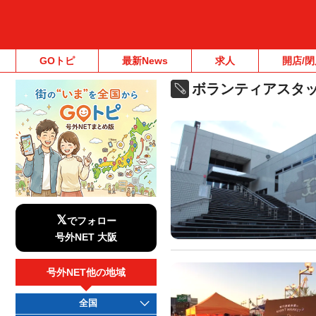
GOトピ
最新News
求人
開店/閉
ボランティアスタ
𝕏
でフォロー
号外NET 大阪
号外NET他の地域
全国