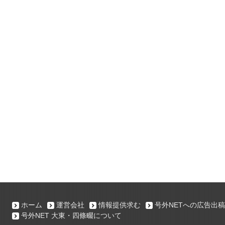
ホーム
運営会社
情報提供求む
号外NETへの広告出稿
号外NET 大東・四條畷について