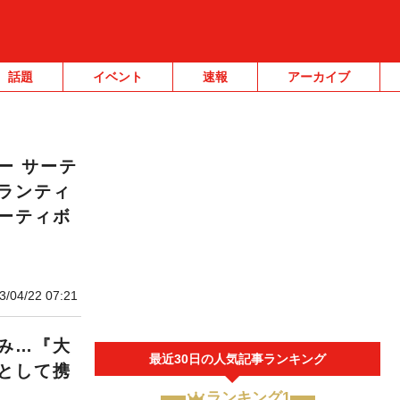
話題
イベント
速報
アーカイブ
ー サーテ
ランティ
ーティボ
3/04/22 07:21
み…『大
最近30日の人気記事ランキング
として携
ランキング1