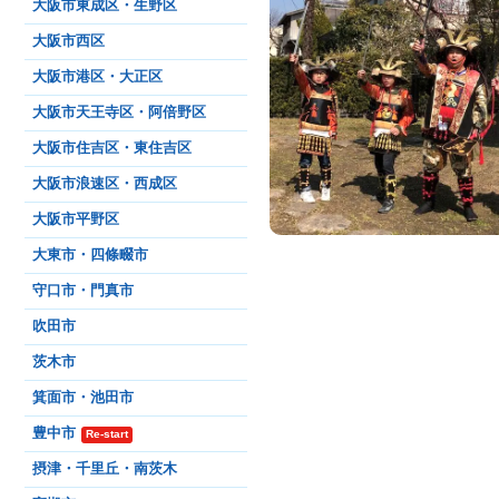
大阪市東成区・生野区
大阪市西区
大阪市港区・大正区
大阪市天王寺区・阿倍野区
大阪市住吉区・東住吉区
大阪市浪速区・西成区
大阪市平野区
大東市・四條畷市
守口市・門真市
吹田市
茨木市
箕面市・池田市
豊中市
Re-start
摂津・千里丘・南茨木