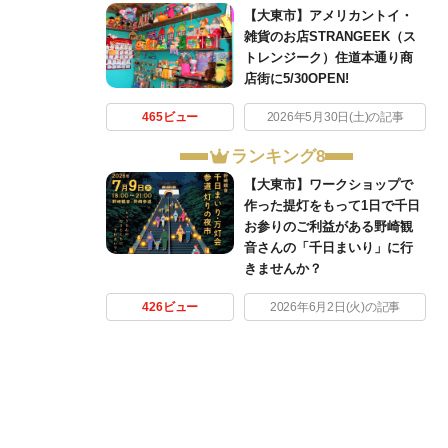
【大東市】アメリカントイ・
雑貨のお店STRANGEEK（ス
トレンジーク）住道本通り商
店街に5/30OPEN!
465ビュー
2026年5月30日(土)の記事
ランキング8
【大東市】ワークショップで
作った提灯をもって1日で千日
お参りのご利益がある野崎観
音さんの「千日まいり」に行
きませんか？
426ビュー
2026年6月2日(火)の記事