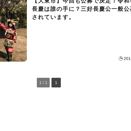
【大東市】今回も公募で決定！令和
長慶は誰の手に？三好長慶公一般公
されています。
201
1 / 1
1