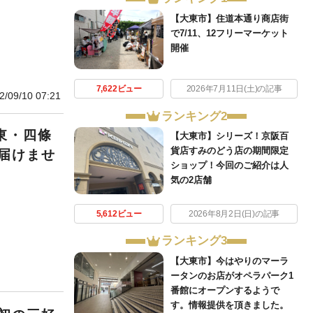
【大東市】住道本通り商店街
で7/11、12フリーマーケット
開催
7,622ビュー
2026年7月11日(土)の記事
2/09/10 07:21
ランキング2
東・四條
【大東市】シリーズ！京阪百
貨店すみのどう店の期間限定
届けませ
ショップ！今回のご紹介は人
気の2店舗
5,612ビュー
2026年8月2日(日)の記事
ランキング3
【大東市】今はやりのマーラ
ータンのお店がオペラパーク1
番館にオープンするようで
す。情報提供を頂きました。