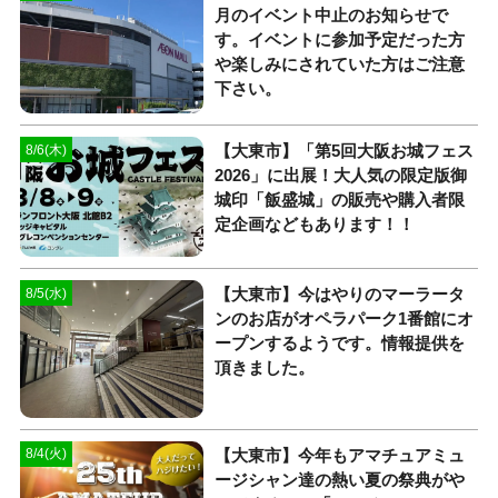
月のイベント中止のお知らせで
す。イベントに参加予定だった方
や楽しみにされていた方はご注意
下さい。
【大東市】「第5回大阪お城フェス
8/6(木)
2026」に出展！大人気の限定版御
城印「飯盛城」の販売や購入者限
定企画などもあります！！
【大東市】今はやりのマーラータ
8/5(水)
ンのお店がオペラパーク1番館にオ
ープンするようです。情報提供を
頂きました。
【大東市】今年もアマチュアミュ
8/4(火)
ージシャン達の熱い夏の祭典がや