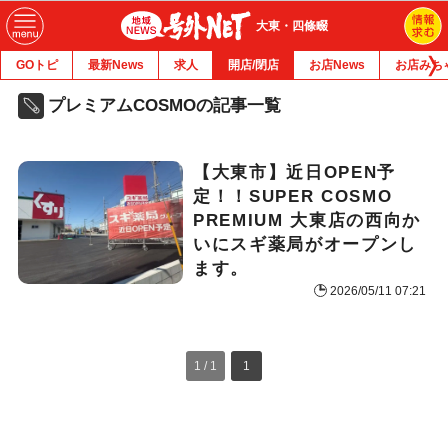
大東・四條畷
GOトピ
最新News
求人
開店/閉店
お店News
お店みち
プレミアムCOSMOの記事一覧
【大東市】近日OPEN予
定！！SUPER COSMO
PREMIUM 大東店の西向か
いにスギ薬局がオープンし
ます。
2026/05/11 07:21
1 / 1
1