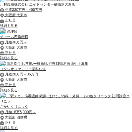
川村義肢株式会社 エイドセンター補聴器大東店
年収330万円～400万円
大阪府 大東市
正社員
詳細を見る
調理師
チャーム四條畷店
月給30万円～
大阪府 大東市
正社員
詳細を見る
歯科衛生士/常勤/一般歯科/担当制/歯科医衛生士募集
ヨクシオファミリー歯科住道
月給28万円～35万円
大阪府 大東市
正社員
詳細を見る
「駅チカ」准看護師/残業ほぼなし/内科・外科・その他クリニック 訪問診療ク
リニッ...
さかいクリニック
月給18万5,000円～
大阪府 四條畷
正社員
詳細を見る