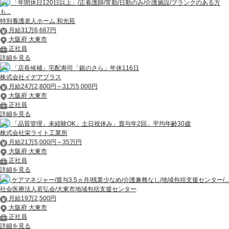
「年間休日120日以上」/正看護師/常勤/日勤のみ/介護施設/ブランクのある方
も...
特別養護老人ホーム 和光苑
月給31万6,667円
大阪府 大東市
正社員
詳細を見る
「店長候補」宅配寿司「銀のさら」年休116日
株式会社イデアプラス
月給24万2,800円～31万5,000円
大阪府 大東市
正社員
詳細を見る
「品質管理」未経験OK」土日祝休み」賞与年2回」平均年齢30歳
株式会社栄ライト工業所
月給21万5,000円～35万円
大阪府 大東市
正社員
詳細を見る
ケアマネジャー/賞与3.5ヵ月/残業少なめ/介護兼務なし/地域包括支援センター/...
社会医療法人若弘会/大東市地域包括支援センター
月給19万2,500円
大阪府 大東市
正社員
詳細を見る