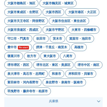
大阪市都島区・旭区
大阪市鶴見区・城東区
大阪市東成区・生野区
大阪市西区
大阪市港区・大正区
大阪市天王寺区・阿倍野区
大阪市住吉区・東住吉区
大阪市浪速区・西成区
大阪市平野区
大東市・四條畷市
守口市・門真市
吹田市
茨木市
箕面市・池田市
豊中市
摂津・千里丘・南茨木
高槻市
Re-start
寝屋川市
枚方市
東大阪市
八尾市
堺市堺区・西区
堺市北区・東区・美原区
堺市中区・南区
泉大津市・高石市・忠岡町
和泉市
岸和田市・貝塚市
富田林市・河内長野市
泉佐野市・泉南市・阪南市
羽曳野市・藤井寺市・柏原市
兵庫県