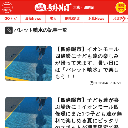
大東・四條畷
GOトピ
最新News
求人
開店/閉店
お店News
お店みち
パレット噴水の記事一覧
【四條畷市】イオンモール
四條畷に子ども達の楽しみ
が帰って来ます。暑い日に
は「パレット噴水」で楽し
もう！！
2026/04/17 07:21
【四條畷市】子ども達が喜
ぶ場所に！イオンモール四
條畷にまた1つ子ども達が無
料で楽しめる夏にピッタリ
のスポットが期間限定で登