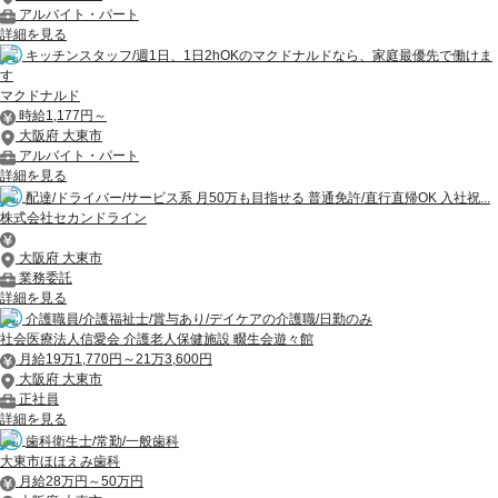
アルバイト・パート
詳細を見る
キッチンスタッフ/週1日、1日2hOKのマクドナルドなら、家庭最優先で働けま
す
マクドナルド
時給1,177円～
大阪府 大東市
アルバイト・パート
詳細を見る
配達/ドライバー/サービス系 月50万も目指せる 普通免許/直行直帰OK 入社祝...
株式会社セカンドライン
大阪府 大東市
業務委託
詳細を見る
介護職員/介護福祉士/賞与あり/デイケアの介護職/日勤のみ
社会医療法人信愛会 介護老人保健施設 畷生会遊々館
月給19万1,770円～21万3,600円
大阪府 大東市
正社員
詳細を見る
歯科衛生士/常勤/一般歯科
大東市ほほえみ歯科
月給28万円～50万円