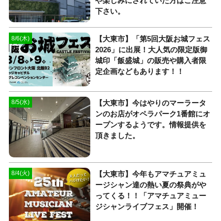
や楽しみにされていた方はご注意
下さい。
【大東市】「第5回大阪お城フェス
8/6(木)
2026」に出展！大人気の限定版御
城印「飯盛城」の販売や購入者限
定企画などもあります！！
【大東市】今はやりのマーラータ
8/5(水)
ンのお店がオペラパーク1番館にオ
ープンするようです。情報提供を
頂きました。
【大東市】今年もアマチュアミュ
8/4(火)
ージシャン達の熱い夏の祭典がや
ってくる！！「アマチュアミュー
ジシャンライブフェス」開催！