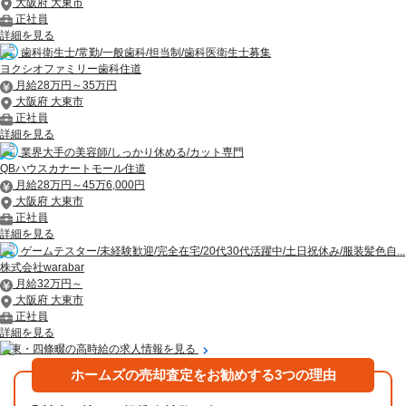
大阪府 大東市
正社員
詳細を見る
歯科衛生士/常勤/一般歯科/担当制/歯科医衛生士募集
ヨクシオファミリー歯科住道
月給28万円～35万円
大阪府 大東市
正社員
詳細を見る
業界大手の美容師/しっかり休める/カット専門
QBハウスカナートモール住道
月給28万円～45万6,000円
大阪府 大東市
正社員
詳細を見る
ゲームテスター/未経験歓迎/完全在宅/20代30代活躍中/土日祝休み/服装髪色自...
株式会社warabar
月給32万円～
大阪府 大東市
正社員
詳細を見る
大東・四條畷の高時給の求人情報を見る
ホームズの売却査定をお勧めする3つの理由