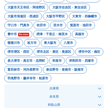
大阪市天王寺区・阿倍野区
大阪市住吉区・東住吉区
大阪市浪速区・西成区
大阪市平野区
大東市・四條畷市
守口市・門真市
吹田市
茨木市
箕面市・池田市
豊中市
摂津・千里丘・南茨木
高槻市
Re-start
寝屋川市
枚方市
東大阪市
八尾市
堺市堺区・西区
堺市北区・東区・美原区
堺市中区・南区
泉大津市・高石市・忠岡町
和泉市
岸和田市・貝塚市
富田林市・河内長野市
泉佐野市・泉南市・阪南市
羽曳野市・藤井寺市・柏原市
兵庫県
奈良県
和歌山県