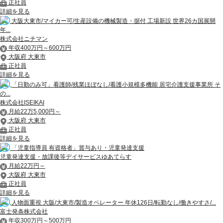
正社員
詳細を見る
大阪大東市/マイカー可/生産設備の機械製造・据付 工場新設 世界26カ国展開
年...
株式会社ニチマン
年収400万円～600万円
大阪府 大東市
正社員
詳細を見る
「日勤のみ可」看護師/残業ほぼなし/看護小規模多機能 居宅介護支援事業所 そ
の...
株式会社ISEIKAI
月給22万5,000円～
大阪府 大東市
正社員
詳細を見る
「児童指導員 有資格者」賞与あり・児童発達支援
児童発達支援・放課後等デイサービスゆあてらす
月給22万円～
大阪府 大東市
正社員
詳細を見る
人物面重視 大阪/大東市/製造オペレーター 年休126日/転勤なし/働きやすさ/...
富士発条株式会社
年収300万円～500万円